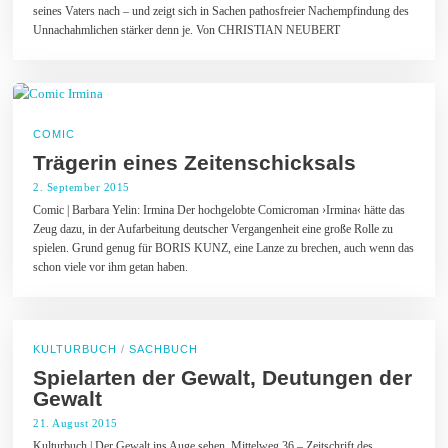
seines Vaters nach – und zeigt sich in Sachen pathosfreier Nachempfindung des
b
e
Unnachahmlichen stärker denn je. Von CHRISTIAN NEUBERT
r
2
0
1
5
COMIC
Trägerin eines Zeitenschicksals
2. September 2015
4
.
Comic | Barbara Yelin: Irmina Der hochgelobte Comicroman ›Irmina‹ hätte das
S
Zeug dazu, in der Aufarbeitung deutscher Vergangenheit eine große Rolle zu
e
p
spielen. Grund genug für BORIS KUNZ, eine Lanze zu brechen, auch wenn das
t
schon viele vor ihm getan haben.
e
m
b
e
r
KULTURBUCH
/
SACHBUCH
2
0
Spielarten der Gewalt, Deutungen der
1
Gewalt
5
21. August 2015
2
8
Kulturbuch | Der Gewalt ins Auge sehen. Mittelweg 36 – Zeitschrift des