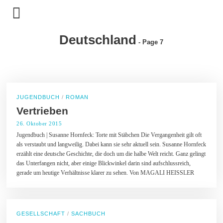
Deutschland
- Page 7
JUGENDBUCH
/
ROMAN
Vertrieben
26. Oktober 2015
1
7
Jugendbuch | Susanne Hornfeck: Torte mit Stäbchen Die Vergangenheit gilt oft
.
als verstaubt und langweilig. Dabei kann sie sehr aktuell sein. Susanne Hornfeck
A
u
erzählt eine deutsche Geschichte, die doch um die halbe Welt reicht. Ganz gelingt
g
das Unterfangen nicht, aber einige Blickwinkel darin sind aufschlussreich,
u
gerade um heutige Verhältnisse klarer zu sehen. Von MAGALI HEISSLER
s
t
2
0
1
7
GESELLSCHAFT
/
SACHBUCH