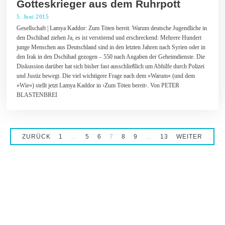
Gotteskrieger aus dem Ruhrpott
5
5. Juni 2015
1
7
Gesellschaft | Lamya Kaddor: Zum Töten bereit. Warum deutsche Jugendliche in
.
den Dschihad ziehen Ja, es ist verstörend und erschreckend: Mehrere Hundert
J
u
junge Menschen aus Deutschland sind in den letzten Jahren nach Syrien oder in
l
den Irak in den Dschihad gezogen – 550 nach Angaben der Geheimdienste. Die
i
Diskussion darüber hat sich bisher fast ausschließlich um Abhilfe durch Polizei
2
und Justiz bewegt. Die viel wichtigere Frage nach dem »Warum« (und dem
0
1
»Wie«) stellt jetzt Lamya Kaddor in ›Zum Töten bereit‹. Von PETER
5
BLASTENBREI
ZURÜCK
1
…
5
6
7
8
9
…
13
WEITER