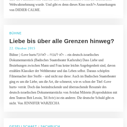
r
Weltwahrnehmung wurde. Und gibt es denn dieses Kino noch?« Anmerkungen
2
von DIDIER CALME.
0
1
5
BÜHNE
Liebe bis über alle Grenzen hinweg?
22. Oktober 2015
2
8
Bühne | ›Love hurts/!לא לשכוח – לאהוב‹ – ein deutsch-israelisches
.
Dokumentarstück (Badisches Staatstheater Karlsruhe) Dass Liebe und
O
k
Beziehungen zwischen Mann und Frau keine leichte Angelegenheit sind, davon
t
erzählen Klassiker der Weltliteratur und das Leben selbst. Daraus schöpfen
o
Filmemacher ihre Stoffe – und nicht nur diese: Auch im Badischen Staatstheater
b
ging es um die Liebe, um die Art, die schmerzt, wie es schon der Titel ›Love
e
r
hurts‹ verrät. Doch das beeindruckende und überraschende Resumée des
2
deutsch-israelischen Dokumentarstücks von Avishai Milstein (Koproduktion mit
0
dem Teatron Beit Lessin, Tel Aviv) ist ein anderes: Die deutsche Schuld gibt es
1
nicht. Von JENNIFER WARZECHA
5
GESELLSCHAFT
/
SACHBUCH