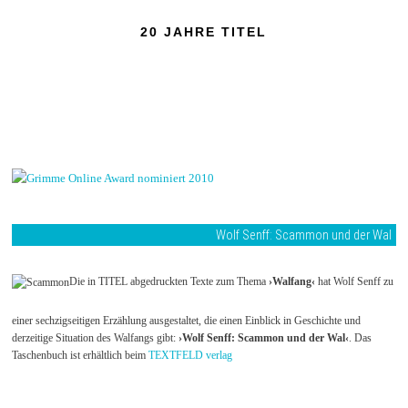
20 JAHRE TITEL
Wolf Senff: Scammon und der Wal
Die in TITEL abgedruckten Texte zum Thema
›Walfang‹
hat Wolf Senff zu
einer sechzigseitigen Erzählung ausgestaltet, die einen Einblick in Geschichte und
derzeitige Situation des Walfangs gibt:
›Wolf Senff: Scammon und der Wal‹
. Das
Taschenbuch ist erhältlich beim
TEXTFELD verlag