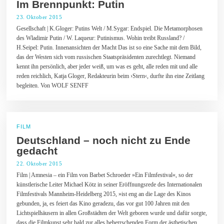
Im Brennpunkt: Putin
23. Oktober 2015
2
2
Gesellschaft | K.Gloger: Putins Welt / M.Sygar: Endspiel. Die Metamorphosen
.
des Wladimir Putin / W. Laqueur: Putinismus. Wohin treibt Russland? /
O
k
H.Seipel: Putin. Innenansichten der Macht Das ist so eine Sache mit dem Bild,
t
das der Westen sich vom russischen Staatspräsidenten zurechtlegt. Niemand
o
kennt ihn persönlich, aber jeder weiß, um was es geht, alle reden mit und alle
b
reden reichlich, Katja Gloger, Redakteurin beim ›Stern‹, durfte ihn eine Zeitlang
e
r
begleiten. Von WOLF SENFF
2
0
1
5
FILM
Deutschland – noch nicht zu Ende
gedacht
22. Oktober 2015
2
3
Film | Amnesia – ein Film von Barbet Schroeder »Ein Filmfestival«, so der
.
künstlerische Leiter Michael Kötz in seiner Eröffnungsrede des Internationalen
O
k
Filmfestivals Mannheim-Heidelberg 2015, »ist eng an die Lage des Kinos
t
gebunden, ja, es feiert das Kino geradezu, das vor gut 100 Jahren mit den
o
Lichtspielhäusern in allen Großstädten der Welt geboren wurde und dafür sorgte,
b
dass die Filmkunst sehr bald zur alles beherrschenden Form der ästhetischen
e