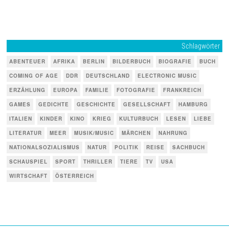
Schlagwörter
ABENTEUER
AFRIKA
BERLIN
BILDERBUCH
BIOGRAFIE
BUCH
COMING OF AGE
DDR
DEUTSCHLAND
ELECTRONIC MUSIC
ERZÄHLUNG
EUROPA
FAMILIE
FOTOGRAFIE
FRANKREICH
GAMES
GEDICHTE
GESCHICHTE
GESELLSCHAFT
HAMBURG
ITALIEN
KINDER
KINO
KRIEG
KULTURBUCH
LESEN
LIEBE
LITERATUR
MEER
MUSIK/MUSIC
MÄRCHEN
NAHRUNG
NATIONALSOZIALISMUS
NATUR
POLITIK
REISE
SACHBUCH
SCHAUSPIEL
SPORT
THRILLER
TIERE
TV
USA
WIRTSCHAFT
ÖSTERREICH