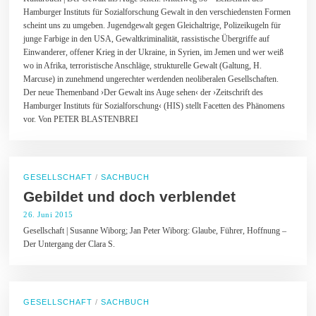
.
Hamburger Instituts für Sozialforschung Gewalt in den verschiedensten Formen
S
e
scheint uns zu umgeben. Jugendgewalt gegen Gleichaltrige, Polizeikugeln für
p
junge Farbige in den USA, Gewaltkriminalität, rassistische Übergriffe auf
t
Einwanderer, offener Krieg in der Ukraine, in Syrien, im Jemen und wer weiß
e
wo in Afrika, terroristische Anschläge, strukturelle Gewalt (Galtung, H.
m
b
Marcuse) in zunehmend ungerechter werdenden neoliberalen Gesellschaften.
e
Der neue Themenband ›Der Gewalt ins Auge sehen‹ der ›Zeitschrift des
r
Hamburger Instituts für Sozialforschung‹ (HIS) stellt Facetten des Phänomens
2
vor. Von PETER BLASTENBREI
0
1
5
GESELLSCHAFT
/
SACHBUCH
Gebildet und doch verblendet
26. Juni 2015
2
5
Gesellschaft | Susanne Wiborg; Jan Peter Wiborg: Glaube, Führer, Hoffnung –
.
Der Untergang der Clara S.
J
u
n
i
2
0
GESELLSCHAFT
/
SACHBUCH
1