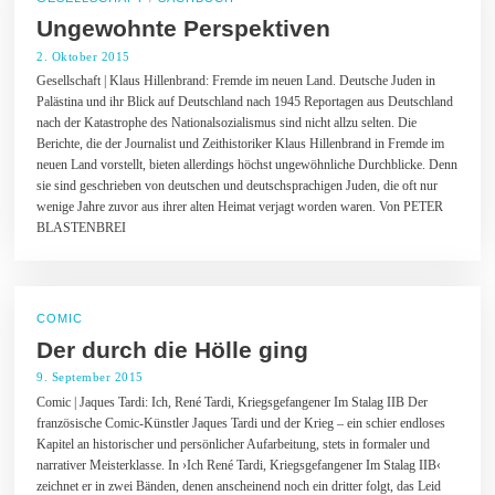
Ungewohnte Perspektiven
2. Oktober 2015
4
.
Gesellschaft | Klaus Hillenbrand: Fremde im neuen Land. Deutsche Juden in
O
Palästina und ihr Blick auf Deutschland nach 1945 Reportagen aus Deutschland
k
t
nach der Katastrophe des Nationalsozialismus sind nicht allzu selten. Die
o
Berichte, die der Journalist und Zeithistoriker Klaus Hillenbrand in Fremde im
b
neuen Land vorstellt, bieten allerdings höchst ungewöhnliche Durchblicke. Denn
e
sie sind geschrieben von deutschen und deutschsprachigen Juden, die oft nur
r
2
wenige Jahre zuvor aus ihrer alten Heimat verjagt worden waren. Von PETER
0
BLASTENBREI
1
5
COMIC
Der durch die Hölle ging
9. September 2015
8
.
Comic | Jaques Tardi: Ich, René Tardi, Kriegsgefangener Im Stalag IIB Der
S
französische Comic-Künstler Jaques Tardi und der Krieg – ein schier endloses
e
p
Kapitel an historischer und persönlicher Aufarbeitung, stets in formaler und
t
narrativer Meisterklasse. In ›Ich René Tardi, Kriegsgefangener Im Stalag IIB‹
e
zeichnet er in zwei Bänden, denen anscheinend noch ein dritter folgt, das Leid
m