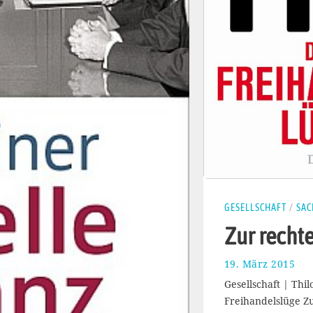
GESELLSCHAFT
/
SAC
Zur rechte
19. März 2015
4
.
Gesellschaft | Thil
M
Freihandelslüge Z
a