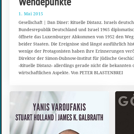
Wendepunkte
1. Mai 2015
2
5
Gesellschaft | Dan Diner: Rituelle Distanz. Israels deuts
.
Bundesrepublik Deutschland und Israel 1965 diplomati
A
öffnete das Luxemburger Abkommen von 1952 den Weg
p
r
beider Staaten. Die Ereignisse sind längst ausführlich hi
i
wenige der Protagonisten haben ihre Erinnerungen veröf
l
Direktor der Simon-Dubnow-Institut für jüdische Geschich
2
›Rituelle Distanz‹ allerdings gerade nicht die bekannten
0
wirtschaftlichen Aspekte. Von PETER BLASTENBREI
1
5