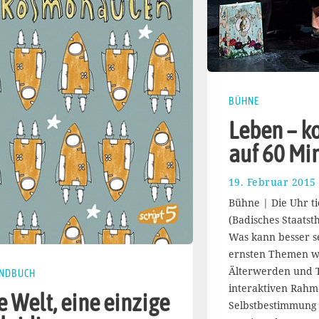
BÜHNE
Leben – k
auf 60 Mi
19. Februar 2015
Bühne | Die Uhr ti
(Badisches Staatst
Was kann besser sei
ernsten Themen w
Älterwerden und 
ENDBUCH
interaktiven Rahm
e Welt, eine einzige
Selbstbestimmung