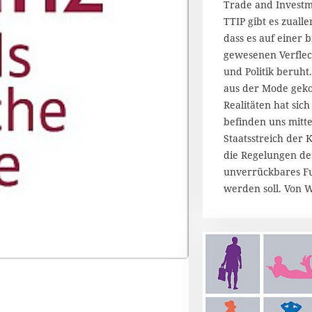
Trade and Investm
i
2
TTIP gibt es zuall
0
dass es auf einer b
1
gewesenen Verflec
5
und Politik beruht.
aus der Mode gek
Realitäten hat sich
befinden uns mitt
Staatsstreich der 
die Regelungen des
unverrückbares Fu
werden soll. Von