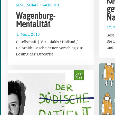
Ke
GESELLSCHAFT
/
SACHBUCH
ge
Wagenburg-
Na
Mentalität
27. 
4. März 2015
6
Gese
.
Die 
Gesellschaft | Varoufakis / Holland /
M
und 
Galbraith: Bescheidener Vorschlag zur
ä
Lösung der Eurokrise
r
z
2
0
1
5