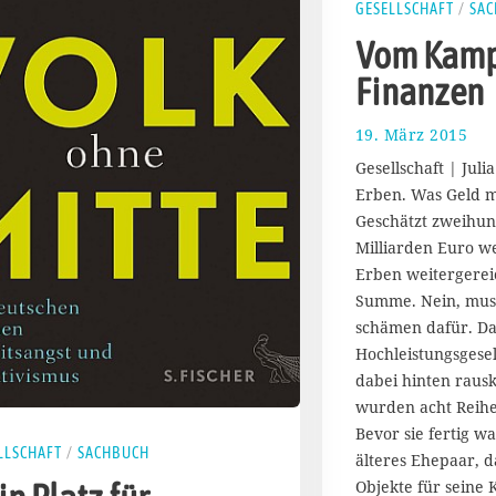
GESELLSCHAFT
/
SAC
Vom Kamp
Finanzen
19. März 2015
1
9
Gesellschaft | Juli
.
Erben. Was Geld 
M
Geschätzt zweihun
ä
r
Milliarden Euro w
z
Erben weitergerei
2
Summe. Nein, mus
0
schämen dafür. Das
1
Hochleistungsgesel
5
dabei hinten rau
wurden acht Reihe
Bevor sie fertig wa
LLSCHAFT
/
SACHBUCH
älteres Ehepaar, d
Objekte für seine