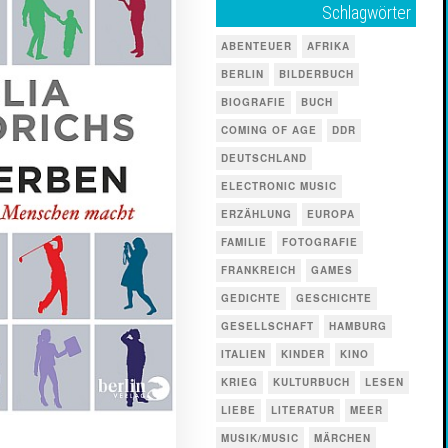
Schlagwörter
ABENTEUER
AFRIKA
BERLIN
BILDERBUCH
BIOGRAFIE
BUCH
COMING OF AGE
DDR
DEUTSCHLAND
ELECTRONIC MUSIC
ERZÄHLUNG
EUROPA
FAMILIE
FOTOGRAFIE
FRANKREICH
GAMES
GEDICHTE
GESCHICHTE
GESELLSCHAFT
HAMBURG
ITALIEN
KINDER
KINO
KRIEG
KULTURBUCH
LESEN
LIEBE
LITERATUR
MEER
MUSIK/MUSIC
MÄRCHEN