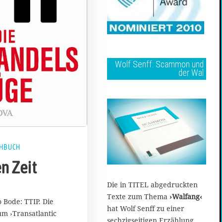
Wolf Senff: Scammon und
der Wal
HBUCH
n Zeit
Die in TITEL abgedruckten
Texte zum Thema
›Walfang‹
o Bode: TTIP. Die
hat Wolf Senff zu einer
um ›Transatlantic
sechzigseitigen Erzählung