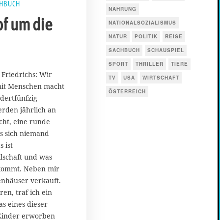
HBUCH
NAHRUNG
f um die
NATIONALSOZIALISMUS
NATUR
POLITIK
REISE
SACHBUCH
SCHAUSPIEL
SPORT
THRILLER
TIERE
a Friedrichs: Wir
TV
USA
WIRTSCHAFT
mit Menschen macht
ÖSTERREICH
dertfünfzig
erden jährlich an
cht, eine runde
s sich niemand
 ist
lschaft und was
skommt. Neben mir
nhäuser verkauft.
ren, traf ich ein
as eines dieser
 Kinder erworben