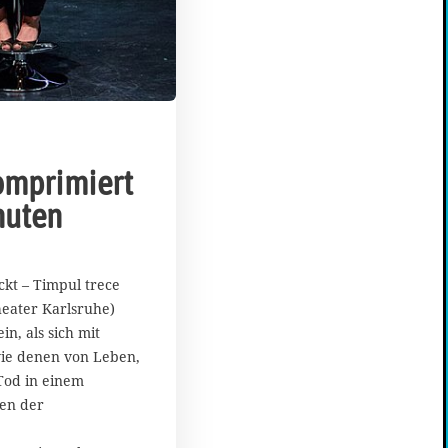
omprimiert
nuten
1
8
ckt – Timpul trece
.
heater Karlsruhe)
F
n, als sich mit
e
b
ie denen von Leben,
r
Tod in einem
u
en der
a
r