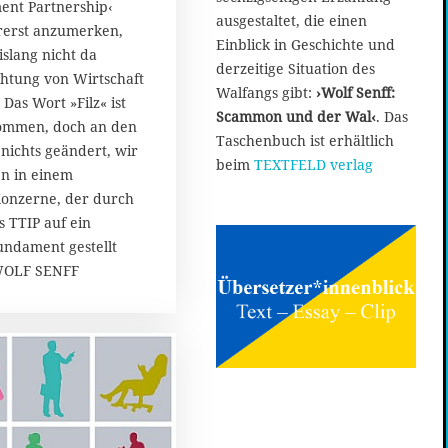
ent Partnership‹
ausgestaltet, die einen
ererst anzumerken,
Einblick in Geschichte und
islang nicht da
derzeitige Situation des
htung von Wirtschaft
Walfangs gibt:
›Wolf Senff:
 Das Wort »Filz« ist
Scammon und der Wal‹
. Das
ommen, doch an den
Taschenbuch ist erhältlich
 nichts geändert, wir
beim
TEXTFELD verlag
en in einem
Konzerne, der durch
 TTIP auf ein
ndament gestellt
 WOLF SENFF