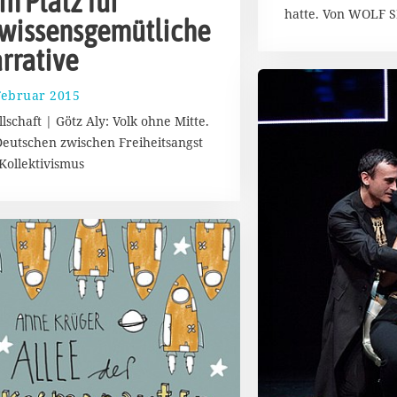
in Platz für
hatte. Von WOLF 
wissensgemütliche
rrative
Februar 2015
2
9
llschaft | Götz Aly: Volk ohne Mitte.
.
Deutschen zwischen Freiheitsangst
M
Kollektivismus
ä
r
z
2
0
1
5