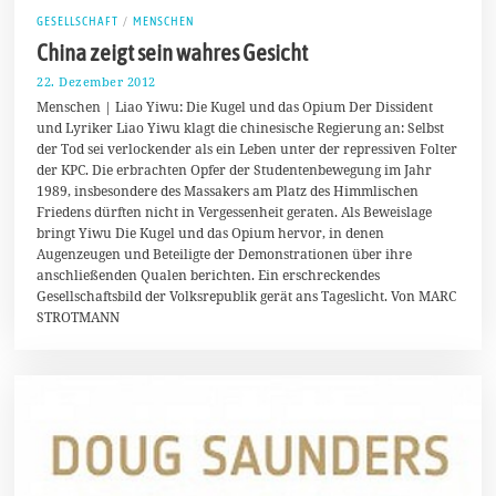
GESELLSCHAFT
/
MENSCHEN
China zeigt sein wahres Gesicht
22. Dezember 2012
2
1
Menschen | Liao Yiwu: Die Kugel und das Opium Der Dissident
.
und Lyriker Liao Yiwu klagt die chinesische Regierung an: Selbst
J
der Tod sei verlockender als ein Leben unter der repressiven Folter
u
n
der KPC. Die erbrachten Opfer der Studentenbewegung im Jahr
i
1989, insbesondere des Massakers am Platz des Himmlischen
2
Friedens dürften nicht in Vergessenheit geraten. Als Beweislage
0
1
bringt Yiwu Die Kugel und das Opium hervor, in denen
4
Augenzeugen und Beteiligte der Demonstrationen über ihre
anschließenden Qualen berichten. Ein erschreckendes
Gesellschaftsbild der Volksrepublik gerät ans Tageslicht. Von MARC
STROTMANN