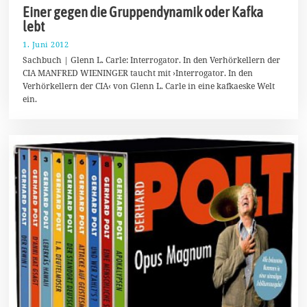
Einer gegen die Gruppendynamik oder Kafka
lebt
1. Juni 2012
1
0
Sachbuch | Glenn L. Carle: Interrogator. In den Verhörkellern der
.
CIA MANFRED WIENINGER taucht mit ›Interrogator. In den
M
Verhörkellern der CIA‹ von Glenn L. Carle in eine kafkaeske Welt
a
i
ein.
2
0
1
4