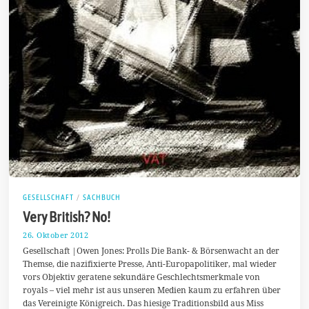
GESELLSCHAFT
/
SACHBUCH
Very British? No!
26. Oktober 2012
1
7
Gesellschaft |Owen Jones: Prolls Die Bank- & Börsenwacht an der
.
Themse, die nazifixierte Presse, Anti-Europapolitiker, mal wieder
M
vors Objektiv geratene sekundäre Geschlechtsmerkmale von
ä
r
royals – viel mehr ist aus unseren Medien kaum zu erfahren über
z
das Vereinigte Königreich. Das hiesige Traditionsbild aus Miss
2