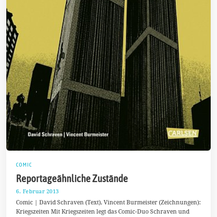
COMIC
Reportageähnliche Zustände
6. Februar 2013
1
5
Comic | David Schraven (Text), Vincent Burmeister (Zeichnungen):
.
Kriegszeiten Mit Kriegszeiten legt das Comic-Duo Schraven und
J