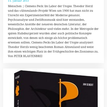
11. Januar 2013
1
7
Menschen | Clemens Peck: Im Labor der Utopie. Theodor Herzl
.
und das »Altneuland«-Projekt Wien um 1900 hat man nicht zu
M
Unrecht ein Experimentierfeld der Moderne genannt.
ä
r
Psychoanalyse und Zwölftonmusik sind hier entstanden,
z
wesentliche Anstöße der neueren deutschen Literatur, der
2
Philosophie, der Architektur und vieles mehr. In der Metropole der
0
1
späten Habsburgerzeit wurden aber auch politische Konzepte
4
entwickelt, von denen sich einige als höchst problematisch
erweisen sollten. Clemens Pecks Im Labor der Utopie analysiert
Theodor Herzls wenig beachteten Roman Altneuland und weist
ihm einen wichtigen Platz in der Frühgeschichte des Zionismus zu.
Von PETER BLASTENBREI