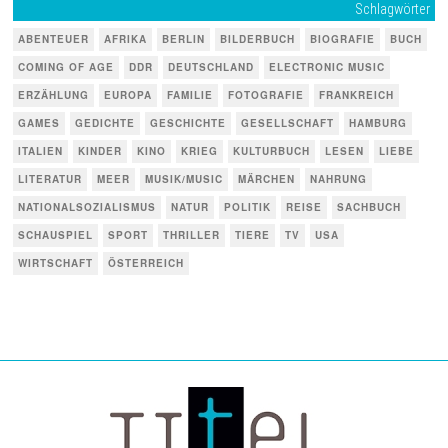
Schlagwörter
ABENTEUER
AFRIKA
BERLIN
BILDERBUCH
BIOGRAFIE
BUCH
COMING OF AGE
DDR
DEUTSCHLAND
ELECTRONIC MUSIC
ERZÄHLUNG
EUROPA
FAMILIE
FOTOGRAFIE
FRANKREICH
GAMES
GEDICHTE
GESCHICHTE
GESELLSCHAFT
HAMBURG
ITALIEN
KINDER
KINO
KRIEG
KULTURBUCH
LESEN
LIEBE
LITERATUR
MEER
MUSIK/MUSIC
MÄRCHEN
NAHRUNG
NATIONALSOZIALISMUS
NATUR
POLITIK
REISE
SACHBUCH
SCHAUSPIEL
SPORT
THRILLER
TIERE
TV
USA
WIRTSCHAFT
ÖSTERREICH