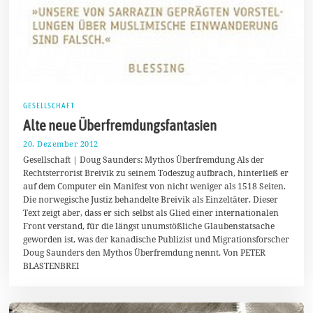
GESELLSCHAFT
Alte neue Überfremdungsfantasien
20. Dezember 2012
1
7
Gesellschaft | Doug Saunders: Mythos Überfremdung Als der
.
Rechtsterrorist Breivik zu seinem Todeszug aufbrach, hinterließ er
M
auf dem Computer ein Manifest von nicht weniger als 1518 Seiten.
ä
r
Die norwegische Justiz behandelte Breivik als Einzeltäter. Dieser
z
Text zeigt aber, dass er sich selbst als Glied einer internationalen
2
Front verstand, für die längst unumstößliche Glaubenstatsache
0
1
geworden ist, was der kanadische Publizist und Migrationsforscher
4
Doug Saunders den Mythos Überfremdung nennt. Von PETER
BLASTENBREI