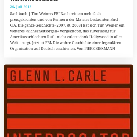
20. Juli 2012
2
1
Sachbuch | Tim Weiner: FBI Nach seinem mehrfach
.
preisgekrönten und von Kennern der Materie bestaunten Buch
M
CIA. Die ganze Geschichte (2007, dt. 2008) hat sich Tim Weiner ein
a
i
weiteres »Sicherheitsorgan« vorgeknöpft, das zuverlässig für
2
Amerikas schlechten Ruf – nicht zuletzt dank Hollywood in aller
0
Welt – sorgt. Jetzt ist FBI. Die wahre Geschichte einer legendären
1
8
Organisation auf Deutsch erschienen. Von PIEKE BIERMANN