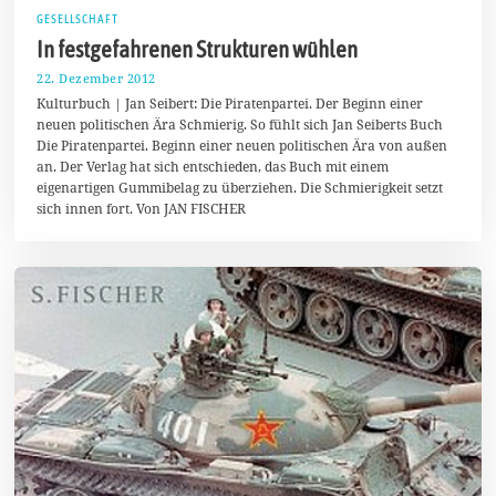
GESELLSCHAFT
In festgefahrenen Strukturen wühlen
22. Dezember 2012
1
6
Kulturbuch | Jan Seibert: Die Piratenpartei. Der Beginn einer
.
neuen politischen Ära Schmierig. So fühlt sich Jan Seiberts Buch
M
Die Piratenpartei. Beginn einer neuen politischen Ära von außen
ä
r
an. Der Verlag hat sich entschieden, das Buch mit einem
z
eigenartigen Gummibelag zu überziehen. Die Schmierigkeit setzt
2
sich innen fort. Von JAN FISCHER
0
1
4