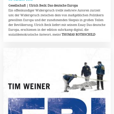
0
Gesellschaft | Ulrich Beck: Das deutsche Europa
.
Ein offenkundiger Widerspruch treibt mehrere Autoren zurzeit
J
um: der Widerspruch zwischen dem von maßgeblichen Politikern
u
n
gewollten Europa und der zunehmenden Skepsis in großen Teilen
i
der Bevölkerung. Ulrich Beck liefert mit seinem Essay Das deutsche
2
Europa, erschienen in der edition suhrkamp digital, die
0
2
sozialdemokratische Antwort, meint
THOMAS ROTHSCHILD
0