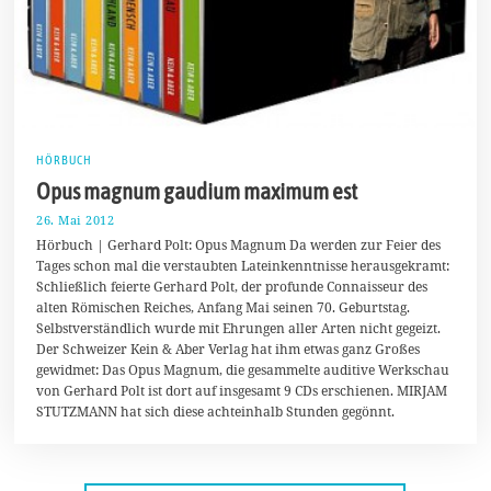
HÖRBUCH
Opus magnum gaudium maximum est
26. Mai 2012
2
0
Hörbuch | Gerhard Polt: Opus Magnum Da werden zur Feier des
.
Tages schon mal die verstaubten Lateinkenntnisse herausgekramt:
M
Schließlich feierte Gerhard Polt, der profunde Connaisseur des
ä
r
alten Römischen Reiches, Anfang Mai seinen 70. Geburtstag.
z
Selbstverständlich wurde mit Ehrungen aller Arten nicht gegeizt.
2
Der Schweizer Kein & Aber Verlag hat ihm etwas ganz Großes
0
1
gewidmet: Das Opus Magnum, die gesammelte auditive Werkschau
4
von Gerhard Polt ist dort auf insgesamt 9 CDs erschienen. MIRJAM
STUTZMANN hat sich diese achteinhalb Stunden gegönnt.