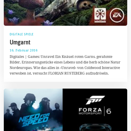
DIGITALE SPIELE
Umgarnt
16. Februar 2016
1
7
Digitales | Games: Unravel Ein Knäuel roten Garns, gerahmte
.
Bilder, Erinnerungsstücke eines Lebens und die herb schöne Natur
F
Nordeuropas. Wie das alles in ›Unravel‹ von Coldwood Interactive
e
b
verwoben ist, versucht FLORIAN RUSTEBERG aufzudröseln.
r
u
a
r
2
0
1
6