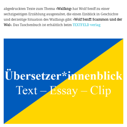
abgedruckten Texte zum Thema
›Walfang‹
hat Wolf Senff zu einer
sechzigseitigen Erzählung ausgestaltet, die einen Einblick in Geschichte
und derzeitige Situation des Walfangs gibt:
›Wolf Senff: Scammon und der
Wal‹
. Das Taschenbuch ist erhältlich beim
TEXTFELD verlag