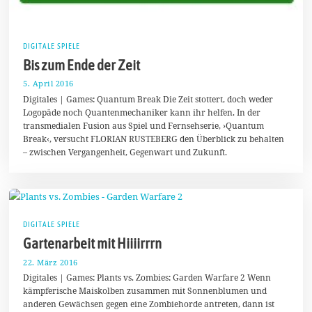
DIGITALE SPIELE
Bis zum Ende der Zeit
5. April 2016
1
5
Digitales | Games: Quantum Break Die Zeit stottert, doch weder
.
Logopäde noch Quantenmechaniker kann ihr helfen. In der
J
transmedialen Fusion aus Spiel und Fernsehserie, ›Quantum
u
n
Break‹, versucht FLORIAN RUSTEBERG den Überblick zu behalten
i
– zwischen Vergangenheit, Gegenwart und Zukunft.
2
0
1
6
DIGITALE SPIELE
Gartenarbeit mit Hiiiirrrn
22. März 2016
2
2
Digitales | Games: Plants vs. Zombies: Garden Warfare 2 Wenn
.
kämpferische Maiskolben zusammen mit Sonnenblumen und
M
anderen Gewächsen gegen eine Zombiehorde antreten, dann ist
a