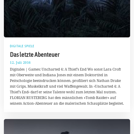
DIGITALE SPIELE
Das letzte Abenteuer
12. Juli 2016
1
2
Digitales | Games: Uncharted 4: A Thief’s End Wo sonst Lara Croft
.
mit Oberweite und Indiana Jones mit einem Doktortitel in
J
Peitschologie beeindrucken können, profiliert sich Nathan Drake
u
l
mit Grips, Muskelkraft und viel Waffengewalt. In ›Uncharted 4: A
i
Thief’s End‹ darf er seine Talente wohl zum letzten Mal nutzen.
2
FLORIAN RUSTEBERG hat den männlichen »Tomb Raider« auf
0
1
seinem Action-Abenteuer an die malerischen Schauplätze begleitet.
6