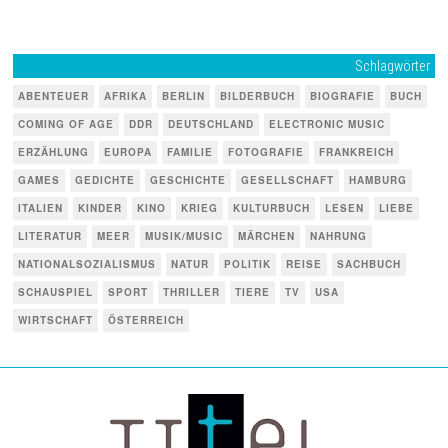
Schlagwörter
ABENTEUER
AFRIKA
BERLIN
BILDERBUCH
BIOGRAFIE
BUCH
COMING OF AGE
DDR
DEUTSCHLAND
ELECTRONIC MUSIC
ERZÄHLUNG
EUROPA
FAMILIE
FOTOGRAFIE
FRANKREICH
GAMES
GEDICHTE
GESCHICHTE
GESELLSCHAFT
HAMBURG
ITALIEN
KINDER
KINO
KRIEG
KULTURBUCH
LESEN
LIEBE
LITERATUR
MEER
MUSIK/MUSIC
MÄRCHEN
NAHRUNG
NATIONALSOZIALISMUS
NATUR
POLITIK
REISE
SACHBUCH
SCHAUSPIEL
SPORT
THRILLER
TIERE
TV
USA
WIRTSCHAFT
ÖSTERREICH