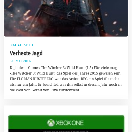
DIGITALE SPIELE
Verhexte Jagd
31. Mai 2016
3
0
Digitales | Games: The Witcher 3: Wild Hunt (1.5) Für viele mag
.
›The Witcher 3: Wild Hunt‹ das Spiel des Jahres 2015 gewesen sein.
A
Für FLORIAN RUSTEBERG war das Action-RPG ein Spiel für mehr
u
g
als nur ein Jahr. Er berichtet, was ihn selbst in diesem Jahr noch in
u
die Welt von Geralt von Riva zurückzieht.
s
t
2
0
1
6