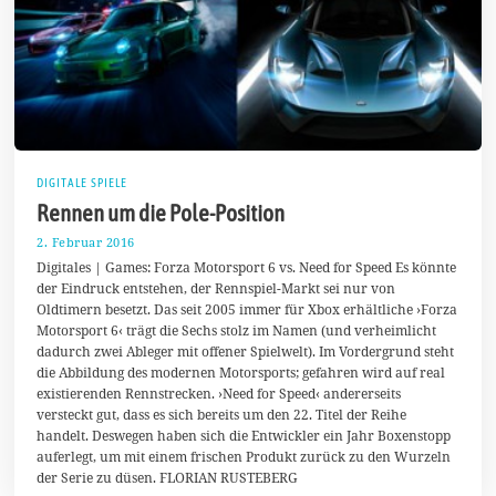
DIGITALE SPIELE
Rennen um die Pole-Position
2. Februar 2016
2
1
Digitales | Games: Forza Motorsport 6 vs. Need for Speed Es könnte
.
der Eindruck entstehen, der Rennspiel-Markt sei nur von
M
Oldtimern besetzt. Das seit 2005 immer für Xbox erhältliche ›Forza
a
i
Motorsport 6‹ trägt die Sechs stolz im Namen (und verheimlicht
2
dadurch zwei Ableger mit offener Spielwelt). Im Vordergrund steht
0
die Abbildung des modernen Motorsports; gefahren wird auf real
1
8
existierenden Rennstrecken. ›Need for Speed‹ andererseits
versteckt gut, dass es sich bereits um den 22. Titel der Reihe
handelt. Deswegen haben sich die Entwickler ein Jahr Boxenstopp
auferlegt, um mit einem frischen Produkt zurück zu den Wurzeln
der Serie zu düsen. FLORIAN RUSTEBERG