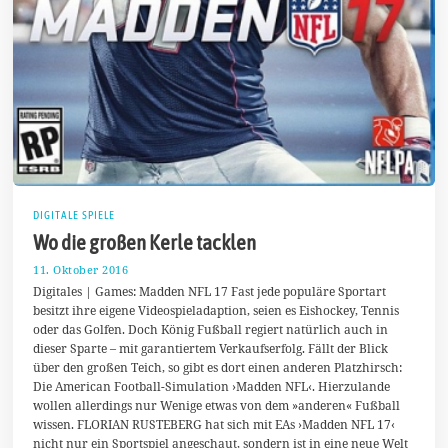
DIGITALE SPIELE
Wo die großen Kerle tacklen
11. Oktober 2016
1
4
Digitales | Games: Madden NFL 17 Fast jede populäre Sportart
.
besitzt ihre eigene Videospieladaption, seien es Eishockey, Tennis
O
oder das Golfen. Doch König Fußball regiert natürlich auch in
k
t
dieser Sparte – mit garantiertem Verkaufserfolg. Fällt der Blick
o
über den großen Teich, so gibt es dort einen anderen Platzhirsch:
b
Die American Football-Simulation ›Madden NFL‹. Hierzulande
e
r
wollen allerdings nur Wenige etwas von dem »anderen« Fußball
2
wissen. FLORIAN RUSTEBERG hat sich mit EAs ›Madden NFL 17‹
0
nicht nur ein Sportspiel angeschaut, sondern ist in eine neue Welt