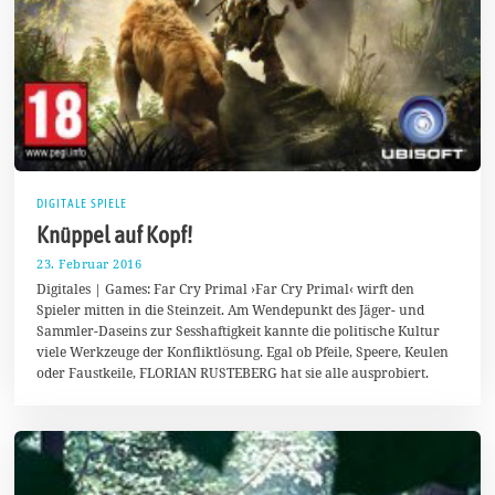
DIGITALE SPIELE
Knüppel auf Kopf!
23. Februar 2016
2
2
Digitales | Games: Far Cry Primal ›Far Cry Primal‹ wirft den
.
Spieler mitten in die Steinzeit. Am Wendepunkt des Jäger- und
A
Sammler-Daseins zur Sesshaftigkeit kannte die politische Kultur
p
r
viele Werkzeuge der Konfliktlösung. Egal ob Pfeile, Speere, Keulen
i
oder Faustkeile, FLORIAN RUSTEBERG hat sie alle ausprobiert.
l
2
0
1
6