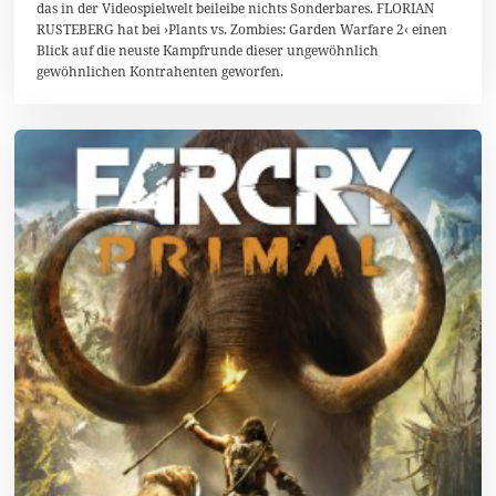
i
das in der Videospielwelt beileibe nichts Sonderbares. FLORIAN
2
RUSTEBERG hat bei ›Plants vs. Zombies: Garden Warfare 2‹ einen
0
Blick auf die neuste Kampfrunde dieser ungewöhnlich
1
6
gewöhnlichen Kontrahenten geworfen.