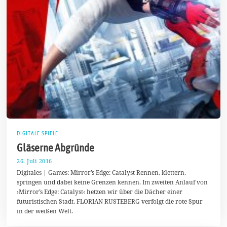
DIGITALE SPIELE
Gläserne Abgründe
26. Juli 2016
2
6
Digitales | Games: Mirror’s Edge: Catalyst Rennen, klettern,
.
springen und dabei keine Grenzen kennen. Im zweiten Anlauf von
J
›Mirror’s Edge: Catalyst‹ hetzen wir über die Dächer einer
u
l
futuristischen Stadt. FLORIAN RUSTEBERG verfolgt die rote Spur
i
in der weißen Welt.
2
0