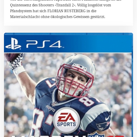
z
Quintessenz des Shooters ›Titanfall 2‹. Völlig losgelöst vom
e
Pfandsystem hat sich FLORIAN RUSTEBERG in die
m
Materialschlacht ohne ökologisches Gewissen gestürzt.
b
e
r
2
0
1
6