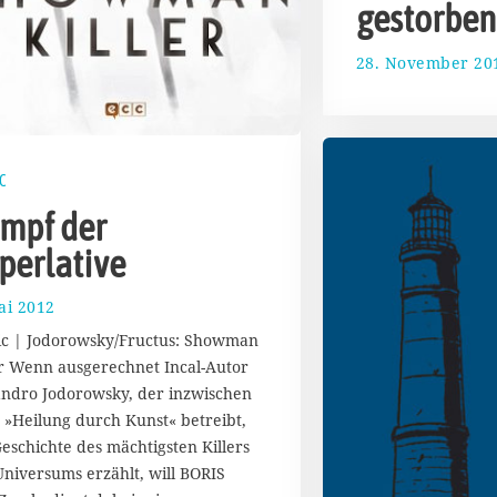
gestorben
28. November 20
C
mpf der
perlative
ai 2012
7
.
c | Jodorowsky/Fructus: Showman
F
er Wenn ausgerechnet Incal-Autor
e
andro Jodorowsky, der inzwischen
b
r
 »Heilung durch Kunst« betreibt,
u
Geschichte des mächtigsten Killers
a
Universums erzählt, will BORIS
r