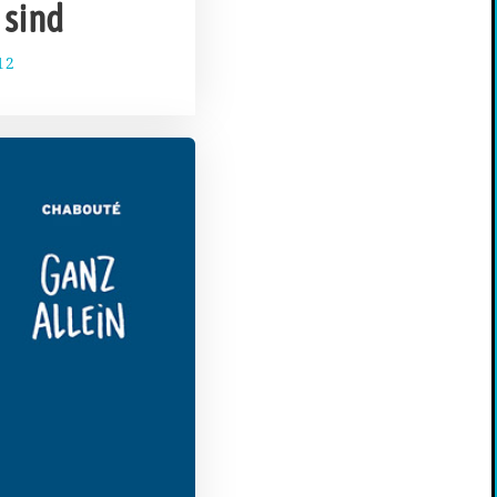
 sind
12
1
7
.
M
ä
r
z
2
0
1
4