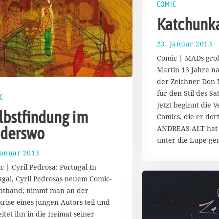
COMIC
Katchunk
23. Januar 2013
1
7
Comic | MADs groß
.
Martin 13 Jahre n
J
der Zeichner Don
u
l
für den Stil des S
C
i
Jetzt beginnt die V
2
lbstfindung im
Comics, die er dort
0
ANDREAS ALT hat 
derswo
1
unter die Lupe g
4
Januar 2013
5
.
c | Cyril Pedrosa: Portugal In
F
ugal, Cyril Pedrosas neuem Comic-
e
htband, nimmt man an der
b
r
krise eines jungen Autors teil und
u
eitet ihn in die Heimat seiner