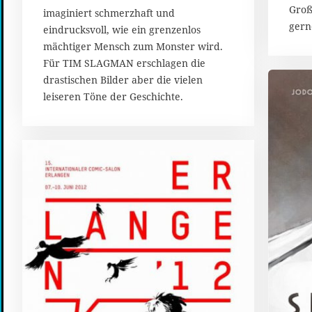
M
Groß
imaginiert schmerzhaft und
a
gern
i
eindrucksvoll, wie ein grenzenlos
2
mächtiger Mensch zum Monster wird.
0
Für TIM SLAGMAN erschlagen die
1
drastischen Bilder aber die vielen
8
leiseren Töne der Geschichte.