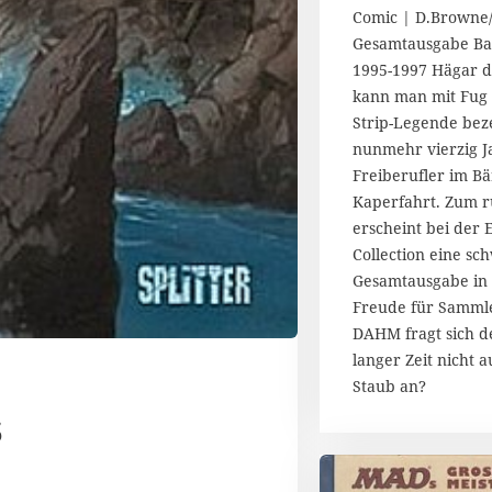
7
Comic | D.Browne
.
Gesamtausgabe Ban
J
1995-1997 Hägar d
u
l
kann man mit Fug 
i
Strip-Legende beze
2
nunmehr vierzig J
0
Freiberufler im Bä
1
Kaperfahrt. Zum 
4
erscheint bei der
Collection eine sc
Gesamtausgabe in 
Freude für Samml
DAHM fragt sich d
langer Zeit nicht 
Staub an?
s