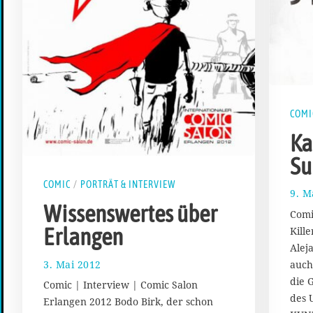
COMI
Ka
Su
COMIC
/
PORTRÄT & INTERVIEW
9. M
Wissenswertes über
Comi
Erlangen
Kill
Alej
3. Mai 2012
2
auch
3
die 
Comic | Interview | Comic Salon
.
des 
Erlangen 2012 Bodo Birk, der schon
S