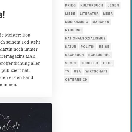
KRIEG
KULTURBUCH
LESEN
a!
LIEBE
LITERATUR
MEER
MUSIK/MUSIC
MÄRCHEN
NAHRUNG
e Meister: Don
NATIONALSOZIALISMUS
ach seinem Tod steht
NATUR
POLITIK
REISE
 Martin noch immer
SACHBUCH
SCHAUSPIEL
atiremagazins MAD.
eröffentlichung aller
SPORT
THRILLER
TIERE
 publiziert hat.
TV
USA
WIRTSCHAFT
den ersten Band
ÖSTERREICH
enommen.