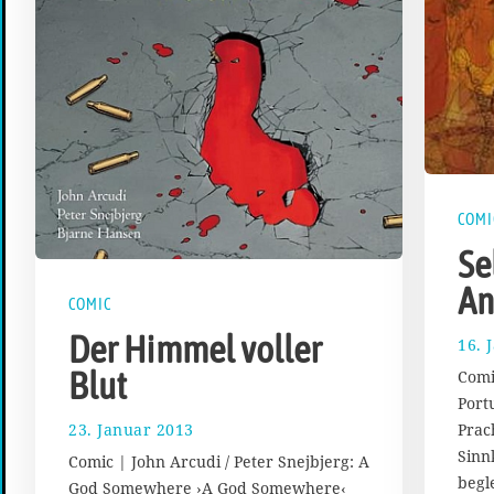
COMI
Se
An
COMIC
Der Himmel voller
16. 
Blut
Comi
Port
23. Januar 2013
2
Prac
1
Sinn
Comic | John Arcudi / Peter Snejbjerg: A
.
begl
God Somewhere ›A God Somewhere‹