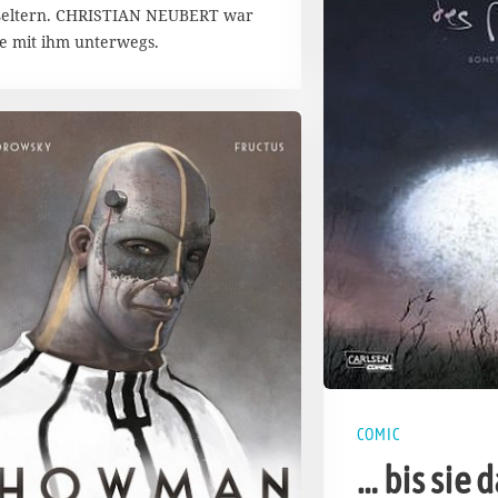
a
eltern. CHRISTIAN NEUBERT war
r
e mit ihm unterwegs.
2
0
1
4
COMIC
… bis sie 