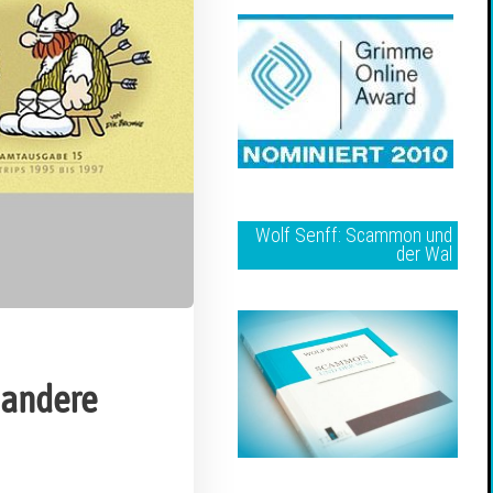
Wolf Senff: Scammon und
der Wal
 andere