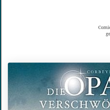
Comic
ge