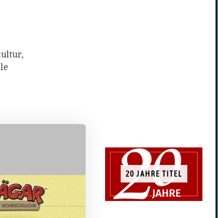
ultur,
lle
20 JAHRE TITEL