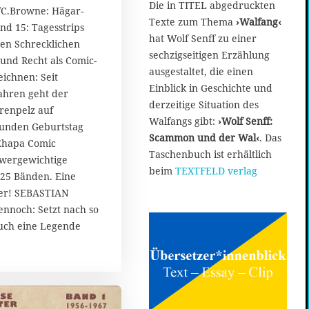
Die in TITEL abgedruckten
/C.Browne: Hägar-
Texte zum Thema
›Walfang‹
d 15: Tagesstrips
hat Wolf Senff zu einer
en Schrecklichen
sechzigseitigen Erzählung
und Recht als Comic-
ausgestaltet, die einen
ichnen: Seit
Einblick in Geschichte und
ahren geht der
derzeitige Situation des
renpelz auf
Walfangs gibt:
›Wolf Senff:
runden Geburtstag
Scammon und der Wal‹
. Das
 Ehapa Comic
Taschenbuch ist erhältlich
hwergewichtige
beim
TEXTFELD verlag
25 Bänden. Eine
er! SEBASTIAN
ennoch: Setzt nach so
auch eine Legende