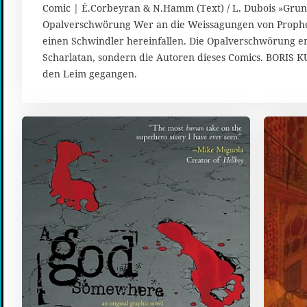
6
Comic | É.Corbeyran & N.Hamm (Text) / L. Dubois »Grun
.
Opalverschwörung Wer an die Weissagungen von Prophete
J
einen Schwindler hereinfallen. Die Opalverschwörung en
u
l
Scharlatan, sondern die Autoren dieses Comics. BORIS KU
i
den Leim gegangen.
2
0
1
4