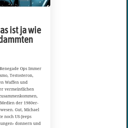
as ist ja wie
erdammten
2
4
: Renegade Ops Immer
.
mo, Testosteron,
S
en Waffen und
e
p
r vermeintlichen
t
n‹ zusammenkommen,
e
-Medien der 1980er-
m
ewesen. Gut, Michael
b
te noch US-Jeeps
e
r
lungen‹ donnern und