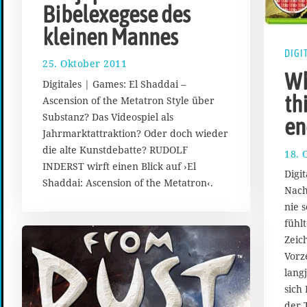
Bibelexegese des
kleinen Mannes
DIGI
25. Oktober 2011
2
Wh
3
Digitales | Games: El Shaddai –
.
th
Ascension of the Metatron Style über
S
Substanz? Das Videospiel als
e
en
p
Jahrmarktattraktion? Oder doch wieder
t
die alte Kunstdebatte? RUDOLF
18. 
e
INDERST wirft einen Blick auf ›El
m
Digi
Shaddai: Ascension of the Metatron‹.
b
Nach
e
nie 
r
fühl
2
Zeic
0
1
Vorz
7
lang
sich
der 