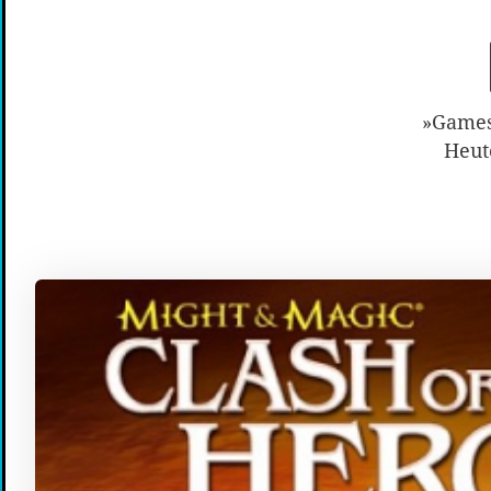
»Games«
Heute