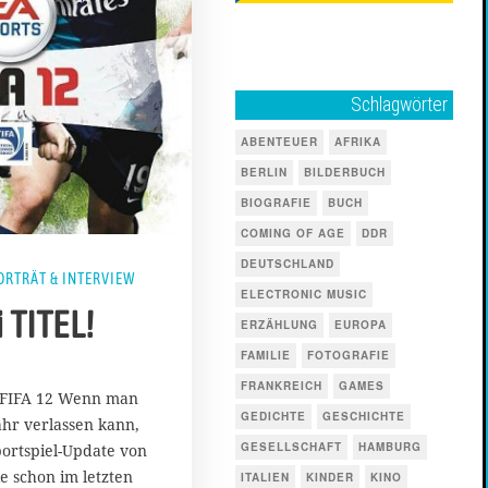
Schlagwörter
ABENTEUER
AFRIKA
BERLIN
BILDERBUCH
BIOGRAFIE
BUCH
COMING OF AGE
DDR
DEUTSCHLAND
ORTRÄT & INTERVIEW
ELECTRONIC MUSIC
i TITEL!
ERZÄHLUNG
EUROPA
FAMILIE
FOTOGRAFIE
2
FRANKREICH
GAMES
3
: FIFA 12 Wenn man
.
GEDICHTE
GESCHICHTE
Jahr verlassen kann,
S
GESELLSCHAFT
HAMBURG
portspiel-Update von
e
p
ie schon im letzten
ITALIEN
KINDER
KINO