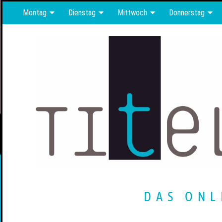
Montag
Dienstag
Mittwoch
Donnerstag
DAS ONL