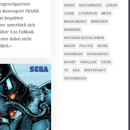
t
Ansprechpartner
KRIEG
KULTURBUCH
LESEN
e
n Rasensport FRANK
LIEBE
LITERATUR
MEER
m
m begabten
b
MUSIK/MUSIC
MÄRCHEN
er unterhielt sich
e
NAHRUNG
r
ber EAs Fußball-
2
NATIONALSOZIALISMUS
autet dabei nicht
0
iich.«
NATUR
POLITIK
REISE
1
SACHBUCH
SCHAUSPIEL
7
SPORT
THRILLER
TIERE
TV
USA
WIRTSCHAFT
ÖSTERREICH