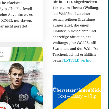
0
Die in TITEL abgedruckten
 The Blackwell
.
Texte zum Thema
›Walfang‹
Eyes ›The Blackwell
S
hat Wolf Senff zu einer
keine Adventures, es
e
sechzigseitigen Erzählung
p
 KOGEL nur davon,
t
ausgestaltet, die einen
gar nicht gerettet
e
Einblick in Geschichte und
m
derzeitige Situation des
b
Walfangs gibt:
›Wolf Senff:
e
Scammon und der Wal‹
. Das
r
2
Taschenbuch ist erhältlich
0
beim
TEXTFELD verlag
1
7