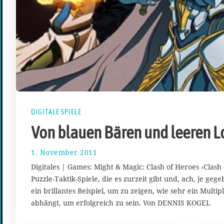
DIGITALE SPIELE
Von blauen Bären und leeren L
1. November 2011
3
0
Digitales | Games: Might & Magic: Clash of Heroes ›Clash 
.
Puzzle-Taktik-Spiele, die es zurzeit gibt und, ach, je geg
S
ein brillantes Beispiel, um zu zeigen, wie sehr ein Multi
e
p
abhängt, um erfolgreich zu sein. Von DENNIS KOGEL
t
e