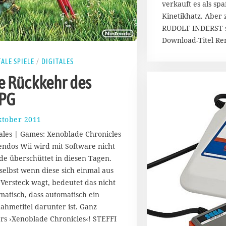
verkauft es als sp
Kinetikhatz. Aber
RUDOLF INDERST si
Download-Titel Re
TALE SPIELE
/
DIGITALES
e Rückkehr des
PG
ktober 2011
2
1
tales | Games: Xenoblade Chronicles
.
endos Wii wird mit Software nicht
M
de überschüttet in diesen Tagen.
a
i
selbst wenn diese sich einmal aus
2
Versteck wagt, bedeutet das nicht
0
matisch, dass automatisch ein
1
ahmetitel darunter ist. Ganz
8
rs ›Xenoblade Chronicles‹! STEFFI