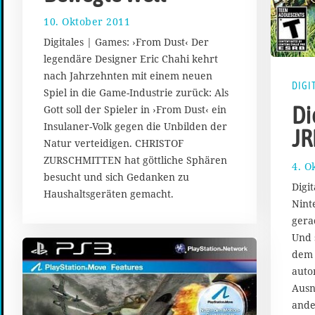
10. Oktober 2011
2
3
Digitales | Games: ›From Dust‹ Der
.
legendäre Designer Eric Chahi kehrt
S
nach Jahrzehnten mit einem neuen
e
DIGI
p
Spiel in die Game-Industrie zurück: Als
t
Di
Gott soll der Spieler in ›From Dust‹ ein
e
Insulaner-Volk gegen die Unbilden der
JR
m
Natur verteidigen. CHRISTOF
b
ZURSCHMITTEN hat göttliche Sphären
e
4. O
r
besucht und sich Gedanken zu
Digi
2
Haushaltsgeräten gemacht.
Nint
0
1
gera
7
Und 
dem 
auto
Ausn
ande