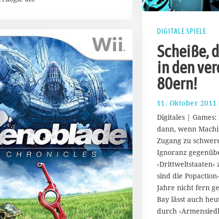
2
0
1
DIGITALE SPIELE
7
Scheiße, d
in den v
80ern!
11. Oktober 2011
Digitales | Games
dann, wenn Machis
Zugang zu schwer
Ignoranz gegenübe
›Drittweltstaate
sind die Popaction
Jahre nicht fern g
Bay lässt auch heu
durch ›Armensied