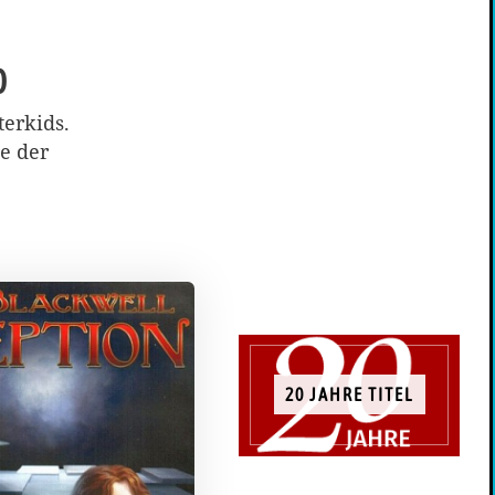
0
terkids.
te der
20 JAHRE TITEL