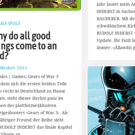
Jahr lautet mein 
INDERST in Sache
BAUDERER. Mit de
TALE SPIELE
schwäbischem Kick
y do all good
RUDOLF INDERST ü
Update. Ihr Fazit l
ings come to an
immer: »Ällawäis gl
d?
Oktober 2011
2
3
tales | Games: Gears of War 3
.
dem sich die ersten beiden Teile
S
so recht in Deutschland zu Hause
e
p
ten, steht dieser Herbst ganz im
t
hen des plattformexklusiven
e
eigeshooters ›Gears of War 3‹. Als
m
jähriger Freund der Reihe sieht
b
 RUDOLF INDERST das finale Kapitel
e
r
Trilogie an.