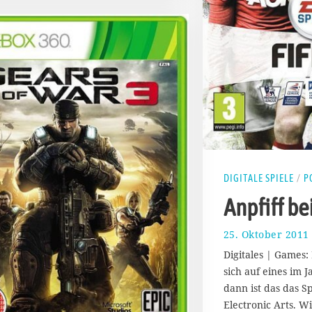
DIGITALE SPIELE
/
P
Anpfiff be
25. Oktober 2011
Digitales | Games
sich auf eines im 
dann ist das das S
Electronic Arts. W