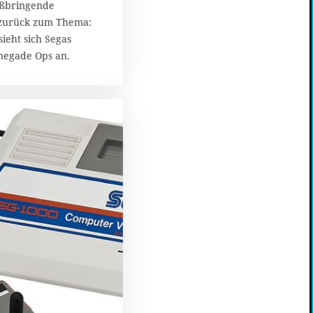
2
aßbringende
0
 zurück zum Thema:
1
eht sich Segas
7
negade Ops an.