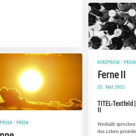
KURZPROSA
/
PROSA
Ferne II
22. Mai 2022
2
7
.
TITEL-Textfeld |
M
II
a
i
2
PROSA
/
PROSA
Weshalb sprechen 
0
das Leben genieß
nne
2