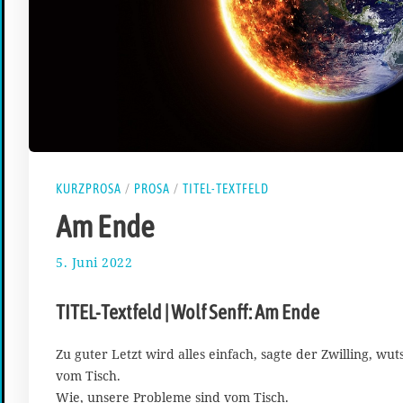
KURZPROSA
/
PROSA
/
TITEL-TEXTFELD
Am Ende
5. Juni 2022
1
0
.
TITEL-Textfeld | Wolf Senff: Am Ende
J
u
n
Zu guter Letzt wird alles einfach, sagte der Zwilling, w
i
vom Tisch.
2
Wie, unsere Probleme sind vom Tisch.