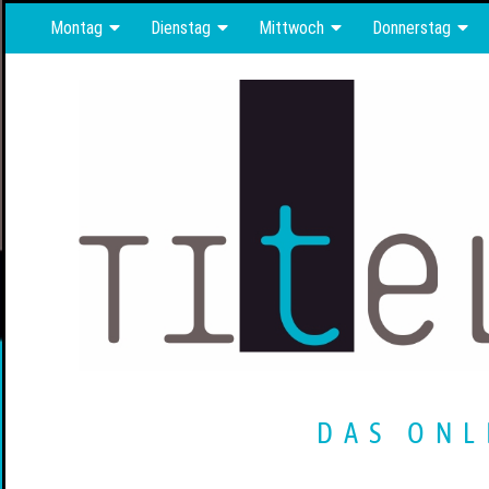
Montag
Dienstag
Mittwoch
Donnerstag
DAS ONL