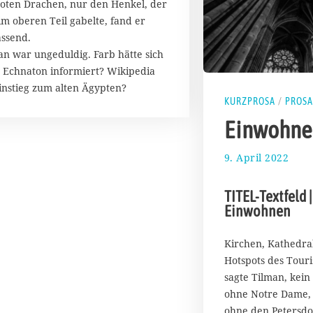
roten Drachen, nur den Henkel, der
 im oberen Teil gabelte, fand er
ssend.
an war ungeduldig. Farb hätte sich
 Echnaton informiert? Wikipedia
Einstieg zum alten Ägypten?
KURZPROSA
/
PROSA
Einwohne
9. April 2022
1
5
.
TITEL-Textfeld |
A
Einwohnen
p
r
i
Kirchen, Kathedra
l
Hotspots des Tour
2
sagte Tilman, kein 
0
ohne Notre Dame, 
2
ohne den Petersdom
2