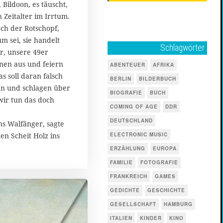
 Bildoon, es täuscht,
 Zeitalter im Irrtum.
ch der Rotschopf,
um sei, sie handelt
Schlagwörter
ir, unsere 49er
nen aus und feiern
ABENTEUER
AFRIKA
s soll daran falsch
BERLIN
BILDERBUCH
ken und schlagen über
BIOGRAFIE
BUCH
wir tun das doch
COMING OF AGE
DDR
DEUTSCHLAND
s Walfänger, sagte
en Scheit Holz ins
ELECTRONIC MUSIC
ERZÄHLUNG
EUROPA
FAMILIE
FOTOGRAFIE
FRANKREICH
GAMES
GEDICHTE
GESCHICHTE
GESELLSCHAFT
HAMBURG
ITALIEN
KINDER
KINO