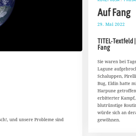
Auf Fang
29. Mai 2022
5
.
J
TITEL-Textfeld |
u
Fang
n
i
2
Sie waren bei Tag
0
Lagune aufgebroch
2
Schaluppen, Pirel
2
Bug, Eldin hatte m
Harpune getroffen
erbitterter Kampf,
blutrünstige Routi
würde sich an dera
utsch!, und unsere Probleme sind
gewöhnen.