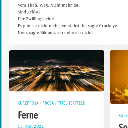
0
Vom Tisch. Weg. Nicht mehr da.
2
Sind gelöst?
2
Der Zwilling lachte.
Es gibt sie nicht mehr, verstehst du, sagte Crockeye.
Nein, sagte Bildoon, verstehe ich nicht.
KURZPROSA
/
PROSA
/
TITEL-TEXTFELD
Ferne
KURZ
So
15. Mai 2022
2