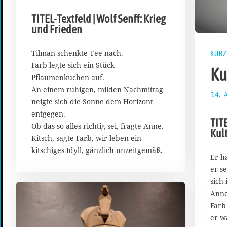
.
M
TITEL-Textfeld | Wolf Senff: Krieg
a
und Frieden
i
2
0
Tilman schenkte Tee nach.
KURZ
2
Farb legte sich ein Stück
Ku
2
Pflaumenkuchen auf.
An einem ruhigen, milden Nachmittag
24. 
neigte sich die Sonne dem Horizont
entgegen.
TITE
Ob das so alles richtig sei, fragte Anne.
Kul
Kitsch, sagte Farb, wir leben ein
kitschiges Idyll, gänzlich unzeitgemäß.
Er h
er s
sich 
Anne
Farb
er w