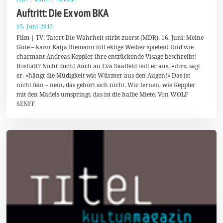
Auftritt: Die Ex vom BKA
15. Juni 2013
2
.
Film | TV: Tatort Die Wahrheit stirbt zuerst (MDR), 16. Juni: Meine
F
Güte – kann Katja Riemann toll eklige Weiber spielen! Und wie
e
charmant Andreas Keppler ihre entzückende Visage beschreibt!
b
r
Boshaft? Nicht doch! Auch an Eva Saalfeld teilt er aus, »ihr«, sagt
u
er, »hängt die Müdigkeit wie Würmer aus den Augen!« Das ist
a
nicht fein – nein, das gehört sich nicht. Wir lernen, wie Keppler
r
2
mit den Mädels umspringt, das ist die halbe Miete. Von WOLF
0
SENFF
1
4