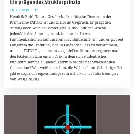
Ein prägendes Strukturprinzip
18. Oktober 2013
2
.
Hendrik Buhl, Tatort. Gesellschaftspolitische Themen in der
F
Krimireihe TATORT ist und bleibt im Gespräch. Er prägt den
e
Anfang oder, wem das besser gefällt, das Ende der Woche,
b
r
jedenfalls den Sonntagabend, ist eine der letzten
u
Familienbastionen auf unseren Flachbildschirmen, und es gibt seit
a
Längerem die Tradition, sich in Cafés oder Bars zu versammeln,
r
2
um den TATORT gemeinsam zu genießen. Mitunter ergattert man
0
den letzten Platz in einem Café, in dem sich studentisches
1
Publikum sammelt. Spießbürgertum bei der nachwachsenden
4
Generation? Wer weiß das schon, die Welt ist bunt. Seit einiger Zeit
gibt es sogar das eigenständige satirische Format Tatortreiniger.
Von WOLF SENFF