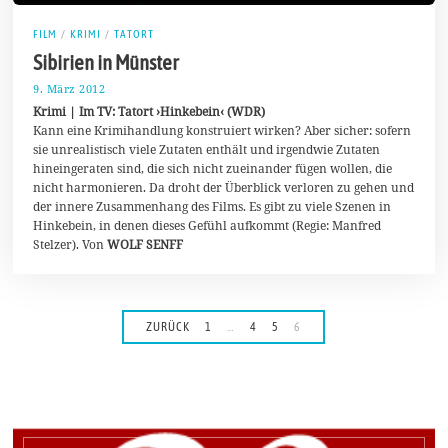
FILM
/
KRIMI
/
TATORT
Sibirien in Münster
9. März 2012
8
.
Krimi | Im TV: Tatort ›Hinkebein‹ (WDR)
J
Kann eine Krimihandlung konstruiert wirken? Aber sicher: sofern
u
sie unrealistisch viele Zutaten enthält und irgendwie Zutaten
l
i
hineingeraten sind, die sich nicht zueinander fügen wollen, die
2
nicht harmonieren. Da droht der Überblick verloren zu gehen und
0
der innere Zusammenhang des Films. Es gibt zu viele Szenen in
2
0
Hinkebein, in denen dieses Gefühl aufkommt (Regie: Manfred
Stelzer). Von
WOLF SENFF
ZURÜCK
1
…
4
5
6