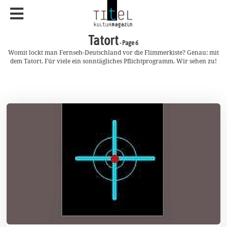
Tatort
- Page 6
Womit lockt man Fernseh-Deutschland vor die Flimmerkiste? Genau: mit
dem Tatort. Für viele ein sonntägliches Pflichtprogramm. Wir sehen zu!