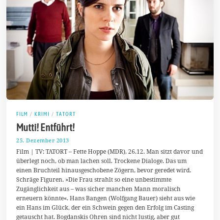
FILM
/
KRIMI
/
TATORT
Mutti! Entführt!
25. Dezember 2013
2
.
Film | TV: TATORT – Fette Hoppe (MDR), 26.12. Man sitzt davor und
F
überlegt noch, ob man lachen soll. Trockene Dialoge. Das um
e
einen Bruchteil hinausgeschobene Zögern, bevor geredet wird.
b
r
Schräge Figuren. »Die Frau strahlt so eine unbestimmte
u
Zugänglichkeit aus – was sicher manchen Mann moralisch
a
erneuern könnte«. Hans Bangen (Wolfgang Bauer) sieht aus wie
r
2
ein Hans im Glück, der ein Schwein gegen den Erfolg im Casting
0
getauscht hat. Bogdanskis Ohren sind nicht lustig, aber gut