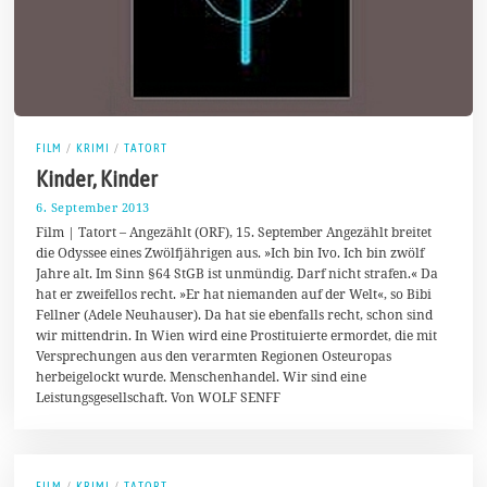
FILM
/
KRIMI
/
TATORT
Kinder, Kinder
6. September 2013
2
.
Film | Tatort – Angezählt (ORF), 15. September Angezählt breitet
F
die Odyssee eines Zwölfjährigen aus. »Ich bin Ivo. Ich bin zwölf
e
Jahre alt. Im Sinn §64 StGB ist unmündig. Darf nicht strafen.« Da
b
r
hat er zweifellos recht. »Er hat niemanden auf der Welt«, so Bibi
u
Fellner (Adele Neuhauser). Da hat sie ebenfalls recht, schon sind
a
wir mittendrin. In Wien wird eine Prostituierte ermordet, die mit
r
2
Versprechungen aus den verarmten Regionen Osteuropas
0
herbeigelockt wurde. Menschenhandel. Wir sind eine
1
Leistungsgesellschaft. Von WOLF SENFF
4
FILM
/
KRIMI
/
TATORT