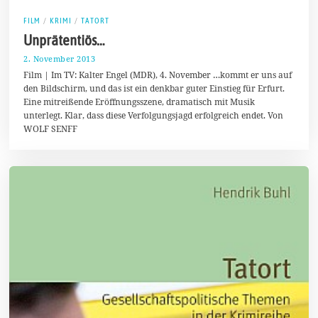
FILM
/
KRIMI
/
TATORT
Unprätentiös…
2. November 2013
2
.
Film | Im TV: Kalter Engel (MDR), 4. November …kommt er uns auf
F
den Bildschirm, und das ist ein denkbar guter Einstieg für Erfurt.
e
Eine mitreißende Eröffnungsszene, dramatisch mit Musik
b
r
unterlegt. Klar, dass diese Verfolgungsjagd erfolgreich endet. Von
u
WOLF SENFF
a
r
2
0
1
4