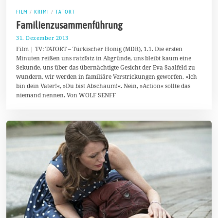
FILM
/
KRIMI
/
TATORT
Familienzusammenführung
31. Dezember 2013
2
.
Film | TV: TATORT – Türkischer Honig (MDR), 1.1. Die ersten
F
Minuten reißen uns ratzfatz in Abgründe, uns bleibt kaum eine
e
Sekunde, uns über das übernächtigte Gesicht der Eva Saalfeld zu
b
r
wundern, wir werden in familiäre Verstrickungen geworfen, »Ich
u
bin dein Vater!«, »Du bist Abschaum!«. Nein, »Action« sollte das
a
niemand nennen. Von WOLF SENFF
r
2
0
1
4