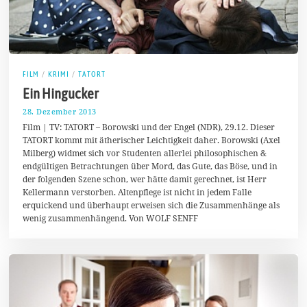
FILM
/
KRIMI
/
TATORT
Ein Hingucker
28. Dezember 2013
2
.
Film | TV: TATORT – Borowski und der Engel (NDR), 29.12. Dieser
F
TATORT kommt mit ätherischer Leichtigkeit daher. Borowski (Axel
e
Milberg) widmet sich vor Studenten allerlei philosophischen &
b
r
endgültigen Betrachtungen über Mord, das Gute, das Böse, und in
u
der folgenden Szene schon, wer hätte damit gerechnet, ist Herr
a
Kellermann verstorben. Altenpflege ist nicht in jedem Falle
r
2
erquickend und überhaupt erweisen sich die Zusammenhänge als
0
wenig zusammenhängend. Von WOLF SENFF
1
4