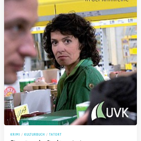
KRIMI
/
KULTURBUCH
/
TATORT