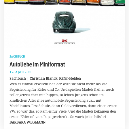
SACHBUCH
Autoliebe im Miniformat
17. April 2020
2
5
Sachbuch | Christian Blanck: Käfer-Helden
.
Wen es einmal erwischt hat, der wird sie nicht mehr los: die
M
Begeisterung für Käfer und Co. Und spielten Mädels früher auch
a
i
rollengetreu eher mit Puppen, so lebten Jungens schon im
2
kindlichen Alter ihre automobile Begeisterung aus… mit
0
Modellautos. Erst Schule, dann Geld verdienen, dann einen ersten
2
0
VW, so war das, so kam es für Viele. Und die Mädels bekamen den
ersten Käfer oft vom Papa geschenkt. So war’s jedenfalls bei
BARBARA WEGMANN