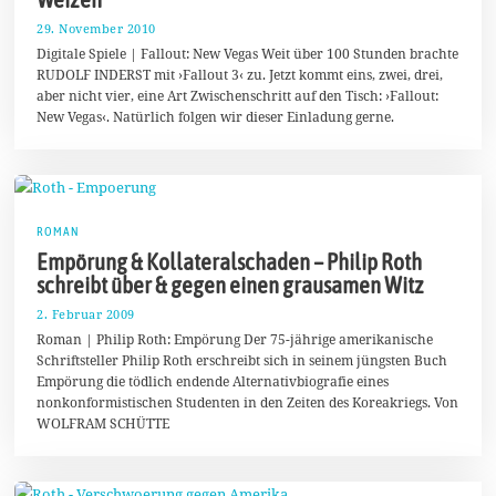
29. November 2010
2
2
Digitale Spiele | Fallout: New Vegas Weit über 100 Stunden brachte
.
RUDOLF INDERST mit ›Fallout 3‹ zu. Jetzt kommt eins, zwei, drei,
M
aber nicht vier, eine Art Zwischenschritt auf den Tisch: ›Fallout:
ä
r
New Vegas‹. Natürlich folgen wir dieser Einladung gerne.
z
2
0
1
8
ROMAN
Empörung & Kollateralschaden – Philip Roth
schreibt über & gegen einen grausamen Witz
2. Februar 2009
1
9
Roman | Philip Roth: Empörung Der 75-jährige amerikanische
.
Schriftsteller Philip Roth erschreibt sich in seinem jüngsten Buch
M
Empörung die tödlich endende Alternativbiografie eines
a
i
nonkonformistischen Studenten in den Zeiten des Koreakriegs. Von
2
WOLFRAM SCHÜTTE
0
2
0