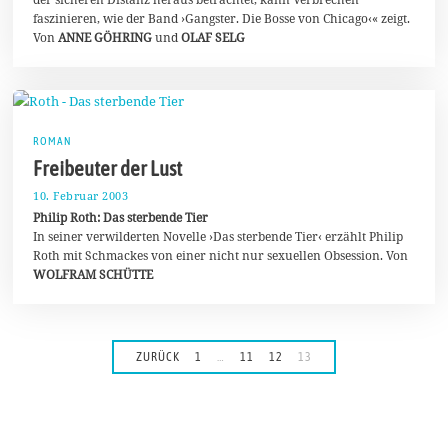
2
faszinieren, wie der Band ›Gangster. Die Bosse von Chicago‹« zeigt.
0
Von
ANNE GÖHRING
und
OLAF SELG
2
0
ROMAN
Freibeuter der Lust
10. Februar 2003
1
0
Philip Roth: Das sterbende Tier
.
In seiner verwilderten Novelle ›Das sterbende Tier‹ erzählt Philip
A
Roth mit Schmackes von einer nicht nur sexuellen Obsession. Von
u
g
WOLFRAM SCHÜTTE
u
s
t
2
0
ZURÜCK
1
…
11
12
13
2
0