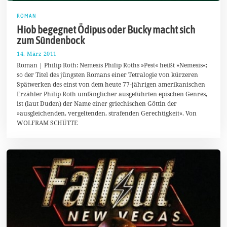
ROMAN
Hiob begegnet Ödipus oder Bucky macht sich
zum Sündenbock
14. März 2011
2
6
Roman | Philip Roth: Nemesis Philip Roths »Pest« heißt »Nemesis«;
.
so der Titel des jüngsten Romans einer Tetralogie von kürzeren
J
Spätwerken des einst von dem heute 77-jährigen amerikanischen
a
n
Erzähler Philip Roth umfänglicher ausgeführten epischen Genres,
u
ist (laut Duden) der Name einer griechischen Göttin der
a
»ausgleichenden, vergeltenden, strafenden Gerechtigkeit«. Von
r
2
WOLFRAM SCHÜTTE
0
1
8