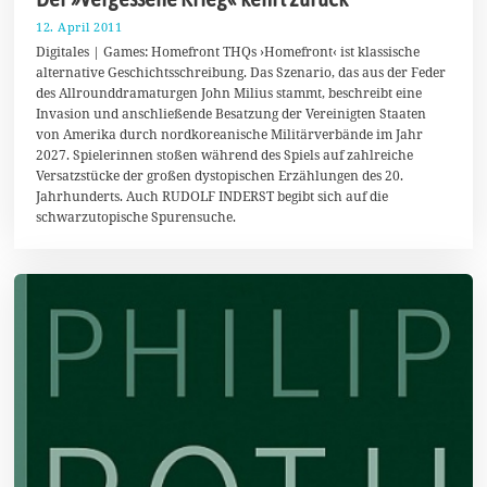
12. April 2011
2
4
Digitales | Games: Homefront THQs ›Homefront‹ ist klassische
.
alternative Geschichtsschreibung. Das Szenario, das aus der Feder
S
des Allrounddramaturgen John Milius stammt, beschreibt eine
e
p
Invasion und anschließende Besatzung der Vereinigten Staaten
t
von Amerika durch nordkoreanische Militärverbände im Jahr
e
2027. Spielerinnen stoßen während des Spiels auf zahlreiche
m
b
Versatzstücke der großen dystopischen Erzählungen des 20.
e
Jahrhunderts. Auch RUDOLF INDERST begibt sich auf die
r
schwarzutopische Spurensuche.
2
0
1
7