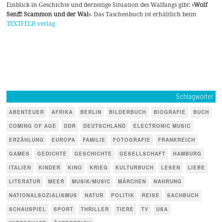
Einblick in Geschichte und derzeitige Situation des Walfangs gibt:
›Wolf
Senff: Scammon und der Wal‹
. Das Taschenbuch ist erhältlich beim
TEXTFELD verlag
Schlagwörter
ABENTEUER
AFRIKA
BERLIN
BILDERBUCH
BIOGRAFIE
BUCH
COMING OF AGE
DDR
DEUTSCHLAND
ELECTRONIC MUSIC
ERZÄHLUNG
EUROPA
FAMILIE
FOTOGRAFIE
FRANKREICH
GAMES
GEDICHTE
GESCHICHTE
GESELLSCHAFT
HAMBURG
ITALIEN
KINDER
KINO
KRIEG
KULTURBUCH
LESEN
LIEBE
LITERATUR
MEER
MUSIK/MUSIC
MÄRCHEN
NAHRUNG
NATIONALSOZIALISMUS
NATUR
POLITIK
REISE
SACHBUCH
SCHAUSPIEL
SPORT
THRILLER
TIERE
TV
USA