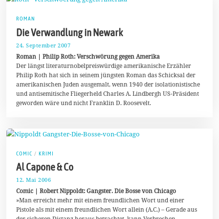
ROMAN
Die Verwandlung in Newark
24. September 2007
4
.
Roman | Philip Roth: Verschwörung gegen Amerika
J
Der längst literaturnobelpreiswürdige amerikanische Erzähler
u
Philip Roth hat sich in seinem jüngsten Roman das Schicksal der
l
i
amerikanischen Juden ausgemalt, wenn 1940 der isolationistische
2
und antisemitische Fliegerheld Charles A. Lindbergh US-Präsident
0
geworden wäre und nicht Franklin D. Roosevelt.
2
0
COMIC
/
KRIMI
Al Capone & Co
12. Mai 2006
8
.
Comic | Robert Nippoldt: Gangster. Die Bosse von Chicago
J
»Man erreicht mehr mit einem freundlichen Wort und einer
u
Pistole als mit einem freundlichen Wort allein (A.C.) – Gerade aus
l
i
der sicheren Distanz heraus betrachtet, kann Verbrechen