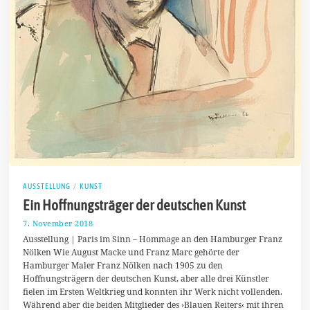
AUSSTELLUNG
/
KUNST
Ein Hoffnungsträger der deutschen Kunst
7. November 2018
2
2
Ausstellung | Paris im Sinn – Hommage an den Hamburger Franz
.
Nölken Wie August Macke und Franz Marc gehörte der
N
Hamburger Maler Franz Nölken nach 1905 zu den
o
v
Hoffnungsträgern der deutschen Kunst, aber alle drei Künstler
e
fielen im Ersten Weltkrieg und konnten ihr Werk nicht vollenden.
m
Während aber die beiden Mitglieder des ›Blauen Reiters‹ mit ihren
b