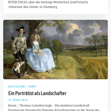
PETER ENGEL über die wichtige Werkschau Josef Scharls
u
n
›Zwischen den Zeiten‹ in Hamburg
i
2
0
1
8
AUSSTELLUNG
/
KUNST
Ein Porträtist als Landschafter
11. März 2018
1
1
Kunst | Thomas Gainsborough – Die moderne Landschaft.
.
Hamburger Kunsthalle Hiesigen Kunstfreunden ist der Name des
M