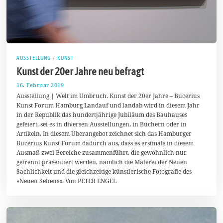
AUSSTELLUNG
/
KUNST
Kunst der 20er Jahre neu befragt
16. Februar 2019
2
5
Ausstellung | Welt im Umbruch. Kunst der 20er Jahre – Bucerius
.
Kunst Forum Hamburg Landauf und landab wird in diesem Jahr
F
in der Republik das hundertjährige Jubiläum des Bauhauses
e
b
gefeiert, sei es in diversen Ausstellungen, in Büchern oder in
r
Artikeln. In diesem Überangebot zeichnet sich das Hamburger
u
Bucerius Kunst Forum dadurch aus, dass es erstmals in diesem
a
r
Ausmaß zwei Bereiche zusammenführt, die gewöhnlich nur
2
getrennt präsentiert werden, nämlich die Malerei der Neuen
0
Sachlichkeit und die gleichzeitige künstlerische Fotografie des
1
»Neuen Sehens«. Von PETER ENGEL
9