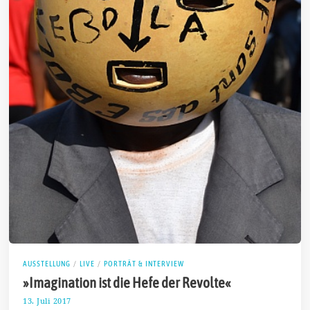
AUSSTELLUNG
/
LIVE
/
PORTRÄT & INTERVIEW
»Imagination ist die Hefe der Revolte«
13. Juli 2017
2