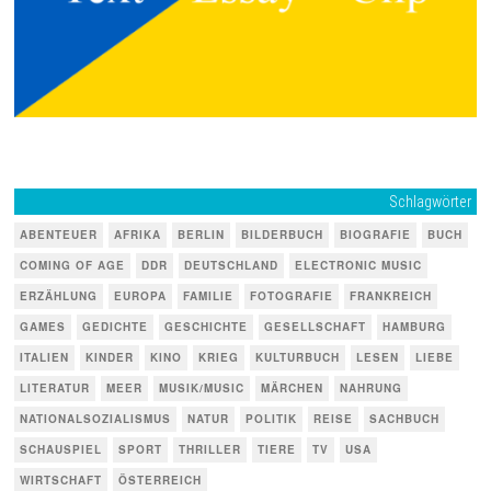
Schlagwörter
ABENTEUER
AFRIKA
BERLIN
BILDERBUCH
BIOGRAFIE
BUCH
COMING OF AGE
DDR
DEUTSCHLAND
ELECTRONIC MUSIC
ERZÄHLUNG
EUROPA
FAMILIE
FOTOGRAFIE
FRANKREICH
GAMES
GEDICHTE
GESCHICHTE
GESELLSCHAFT
HAMBURG
ITALIEN
KINDER
KINO
KRIEG
KULTURBUCH
LESEN
LIEBE
LITERATUR
MEER
MUSIK/MUSIC
MÄRCHEN
NAHRUNG
NATIONALSOZIALISMUS
NATUR
POLITIK
REISE
SACHBUCH
SCHAUSPIEL
SPORT
THRILLER
TIERE
TV
USA
WIRTSCHAFT
ÖSTERREICH