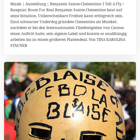
1
Musik | Ausstellung | Benjamin Sainte-Clementine: I Tell A Fly /
.
Basquiat: Boom For Real Benjamin Sainte-Clementine baut auf
M
seine Intuition. Unberechenbare Freiheit kann erfolgreich sein.
a
i
Einst schwarzer Underdog gründete Clementine als Musiker,
2
nachdem er bei den Internationalen Filmfestspielen von Cannes
0
einen Auftritt hatte, sein eigenes Label und konnte so unabhängig
1
8
arbeiten bis zu einem größeren Plattendeal. Von TINA KAROLINA
STAUNER