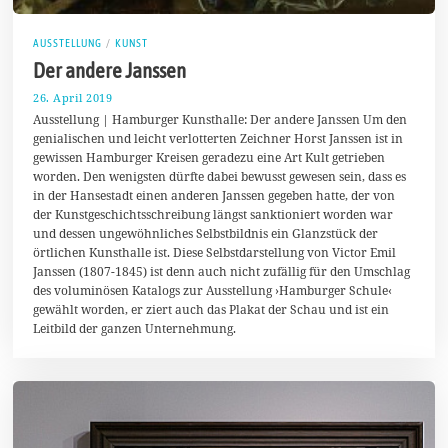
AUSSTELLUNG
/
KUNST
Der andere Janssen
26. April 2019
3
0
Ausstellung | Hamburger Kunsthalle: Der andere Janssen Um den
.
genialischen und leicht verlotterten Zeichner Horst Janssen ist in
A
gewissen Hamburger Kreisen geradezu eine Art Kult getrieben
p
r
worden. Den wenigsten dürfte dabei bewusst gewesen sein, dass es
i
in der Hansestadt einen anderen Janssen gegeben hatte, der von
l
der Kunstgeschichtsschreibung längst sanktioniert worden war
2
0
und dessen ungewöhnliches Selbstbildnis ein Glanzstück der
1
örtlichen Kunsthalle ist. Diese Selbstdarstellung von Victor Emil
9
Janssen (1807-1845) ist denn auch nicht zufällig für den Umschlag
des voluminösen Katalogs zur Ausstellung ›Hamburger Schule‹
gewählt worden, er ziert auch das Plakat der Schau und ist ein
Leitbild der ganzen Unternehmung.