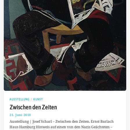
AUSSTELLUNG
/
KUNST
Zwischen den Zeiten
21. Juni 2018
2
6
Ausstellung | Josef Scharl – Zwischen den Zeiten. Ernst Barlach
.
Haus Hamburg Hinweis auf einen von den Nazis Geächteten –
J