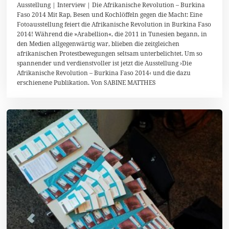
0
Ausstellung | Interview | Die Afrikanische Revolution – Burkina
.
Faso 2014 Mit Rap, Besen und Kochlöffeln gegen die Macht: Eine
A
Fotoausstellung feiert die Afrikanische Revolution in Burkina Faso
u
g
2014! Während die »Arabellion«, die 2011 in Tunesien begann, in
u
den Medien allgegenwärtig war, blieben die zeitgleichen
s
afrikanischen Protestbewegungen seltsam unterbelichtet. Um so
t
2
spannender und verdienstvoller ist jetzt die Ausstellung ›Die
0
Afrikanische Revolution – Burkina Faso 2014‹ und die dazu
1
erschienene Publikation. Von SABINE MATTHES
7