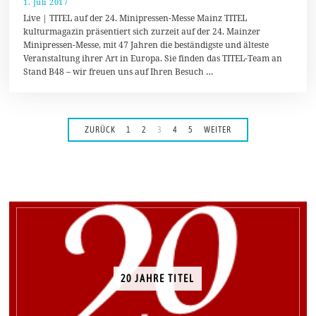
1. Juli 2017
3
.
Live | TITEL auf der 24. Minipressen-Messe Mainz TITEL
J
kulturmagazin präsentiert sich zurzeit auf der 24. Mainzer
u
Minipressen-Messe, mit 47 Jahren die beständigste und älteste
l
i
Veranstaltung ihrer Art in Europa. Sie finden das TITEL-Team an
2
Stand B48 – wir freuen uns auf Ihren Besuch …
0
1
7
ZURÜCK
1
2
3
4
5
WEITER
20 JAHRE TITEL