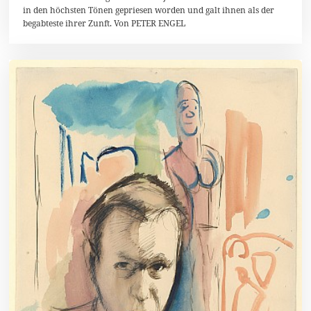
e
in den höchsten Tönen gepriesen worden und galt ihnen als der
r
begabteste ihrer Zunft. Von PETER ENGEL
2
0
1
8