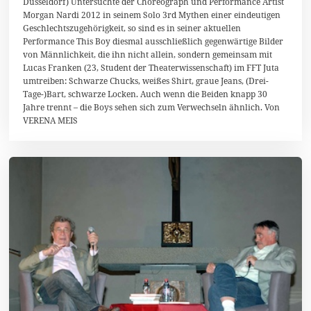
Düsseldorf) Untersuchte der Choreograph und Performance Artist
F
Morgan Nardi 2012 in seinem Solo 3rd Mythen einer eindeutigen
e
b
Geschlechtszugehörigkeit, so sind es in seiner aktuellen
r
Performance This Boy diesmal ausschließlich gegenwärtige Bilder
u
von Männlichkeit, die ihn nicht allein, sondern gemeinsam mit
a
r
Lucas Franken (23, Student der Theaterwissenschaft) im FFT Juta
2
umtreiben: Schwarze Chucks, weißes Shirt, graue Jeans, (Drei-
0
Tage-)Bart, schwarze Locken. Auch wenn die Beiden knapp 30
1
Jahre trennt – die Boys sehen sich zum Verwechseln ähnlich. Von
4
VERENA MEIS