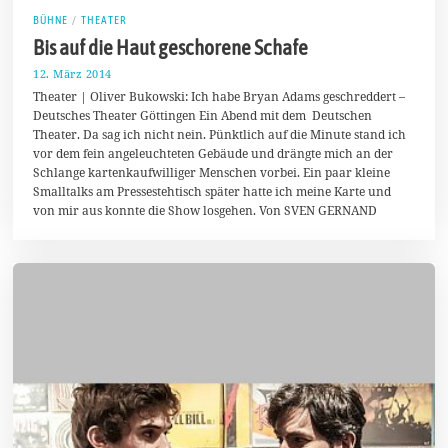
BÜHNE
/
THEATER
Bis auf die Haut geschorene Schafe
12. März 2014
1
2
Theater | Oliver Bukowski: Ich habe Bryan Adams geschreddert –
.
Deutsches Theater Göttingen Ein Abend mit dem Deutschen
M
Theater. Da sag ich nicht nein. Pünktlich auf die Minute stand ich
ä
r
vor dem fein angeleuchteten Gebäude und drängte mich an der
z
Schlange kartenkaufwilliger Menschen vorbei. Ein paar kleine
2
Smalltalks am Pressestehtisch später hatte ich meine Karte und
0
1
von mir aus konnte die Show losgehen. Von SVEN GERNAND
4