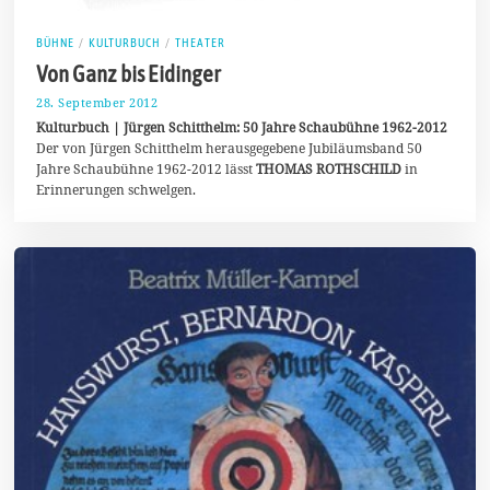
BÜHNE
/
KULTURBUCH
/
THEATER
Von Ganz bis Eidinger
28. September 2012
3
0
Kulturbuch | Jürgen Schitthelm: 50 Jahre Schaubühne 1962-2012
.
Der von Jürgen Schitthelm herausgegebene Jubiläumsband 50
J
Jahre Schaubühne 1962-2012 lässt
THOMAS ROTHSCHILD
in
u
n
Erinnerungen schwelgen.
i
2
0
2
0