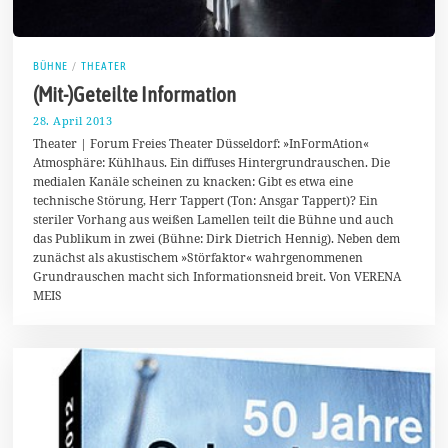
BÜHNE
/
THEATER
(Mit-)Geteilte Information
28. April 2013
6
.
Theater | Forum Freies Theater Düsseldorf: »InFormAtion«
F
Atmosphäre: Kühlhaus. Ein diffuses Hintergrundrauschen. Die
e
medialen Kanäle scheinen zu knacken: Gibt es etwa eine
b
r
technische Störung, Herr Tappert (Ton: Ansgar Tappert)? Ein
u
steriler Vorhang aus weißen Lamellen teilt die Bühne und auch
a
das Publikum in zwei (Bühne: Dirk Dietrich Hennig). Neben dem
r
2
zunächst als akustischem »Störfaktor« wahrgenommenen
0
Grundrauschen macht sich Informationsneid breit. Von VERENA
1
MEIS
4