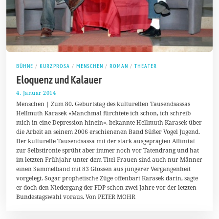
BÜHNE
/
KURZPROSA
/
MENSCHEN
/
ROMAN
/
THEATER
Eloquenz und Kalauer
4. Januar 2014
6
.
Menschen | Zum 80. Geburtstag des kulturellen Tausendsassas
F
Hellmuth Karasek »Manchmal fürchtete ich schon, ich schreib
e
mich in eine Depression hinein«, bekannte Hellmuth Karasek über
b
r
die Arbeit an seinem 2006 erschienenen Band Süßer Vogel Jugend.
u
Der kulturelle Tausendsassa mit der stark ausgeprägten Affinität
a
zur Selbstironie sprüht aber immer noch vor Tatendrang und hat
r
2
im letzten Frühjahr unter dem Titel Frauen sind auch nur Männer
0
einen Sammelband mit 83 Glossen aus jüngerer Vergangenheit
1
vorgelegt. Sogar prophetische Züge offenbart Karasek darin, sagte
4
er doch den Niedergang der FDP schon zwei Jahre vor der letzten
Bundestagswahl voraus. Von PETER MOHR