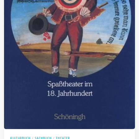
KULTURBUCH
/
SACHBUCH
/
THEATER