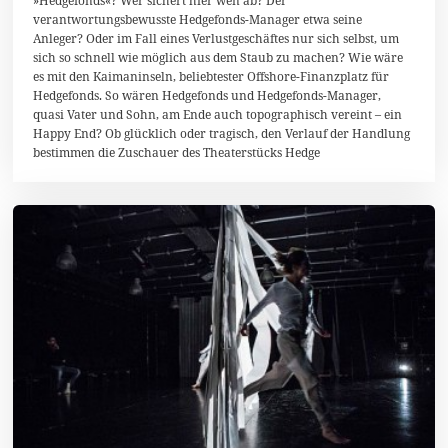
»Hedgefonds«? Wer sichert hier wen ab? Der
u
verantwortungsbewusste Hedgefonds-Manager etwa seine
a
Anleger? Oder im Fall eines Verlustgeschäftes nur sich selbst, um
r
2
sich so schnell wie möglich aus dem Staub zu machen? Wie wäre
0
es mit den Kaimaninseln, beliebtester Offshore-Finanzplatz für
1
Hedgefonds. So wären Hedgefonds und Hedgefonds-Manager,
4
quasi Vater und Sohn, am Ende auch topographisch vereint – ein
Happy End? Ob glücklich oder tragisch, den Verlauf der Handlung
bestimmen die Zuschauer des Theaterstücks Hedge