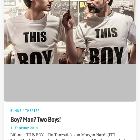
BÜHNE
/
THEATER
Boy? Man? Two Boys!
1. Februar 2014
1
5
Bühne | THIS BOY – Ein Tanzstück von Morgan Nardi (FFT
.