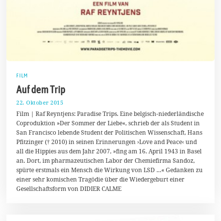
FILM
Auf dem Trip
22. Oktober 2015
2
2
Film | Raf Reyntjens: Paradise Trips. Eine belgisch-niederländische
.
Coproduktion »Der Sommer der Liebe«, schrieb der als Student in
O
San Francisco lebende Student der Politischen Wissenschaft, Hans
k
t
Pfitzinger († 2010) in seinen Erinnerungen ›Love and Peace‹ und
o
all die Hippies aus dem Jahr 2007, »fing am 16. April 1943 in Basel
b
an. Dort, im pharmazeutischen Labor der Chemiefirma Sandoz,
e
r
spürte erstmals ein Mensch die Wirkung von LSD …« Gedanken zu
2
einer sehr komischen Tragödie über die Wiedergeburt einer
0
Gesellschaftsform von DIDIER CALME
1
5