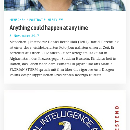
MENSCHEN
/
PORTRÄT & INTERVIEW
Anything could happen at any time
3. November 2017
1
1
Menschen | Interview: Daniel Berehulak (Teil I) Daniel Berehulak
.
ist einer der meistdekorierten Foto-Journalisten unserer Zeit. Er
M
berichtet aus über 60 Ländern – über Kriege im Irak und in
a
i
Afghanistan, den Prozess gegen Saddam Hussein, Kinderarbeit in
2
Indien, das Leben nach dem Tsunami in Japan und aus Manila.
0
FLORIAN STURM sprach mit ihm über die rigorose Anti-Drogen-
1
8
Politik des philippinischen Präsidenten Rodrigo Duterte.