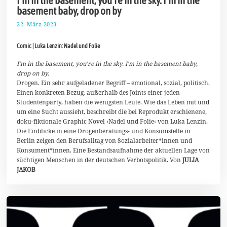
basement baby, drop on by
22. März 2023
1
1
.
Comic | Luka Lenzin: Nadel und Folie
A
p
r
I'm in the basement, you're in the sky. I'm in the basement baby,
i
drop on by.
l
Drogen. Ein sehr aufgeladener Begriff – emotional, sozial, politisch.
2
Einen konkreten Bezug, außerhalb des Joints einer jeden
0
2
Studentenparty, haben die wenigsten Leute. Wie das Leben mit und
3
um eine Sucht aussieht, beschreibt die bei Reprodukt erschienene,
doku-fiktionale Graphic Novel ›Nadel und Folie‹ von Luka Lenzin.
Die Einblicke in eine Drogenberatungs- und Konsumstelle in
Berlin zeigen den Berufsalltag von Sozialarbeiter*innen und
Konsument*innen. Eine Bestandsaufnahme der aktuellen Lage von
süchtigen Menschen in der deutschen Verbotspolitik. Von
JULIA
JAKOB