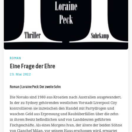
ROMAN
Eine Frage der Ehre
23. Mai 2022
5
.
J
Roman | Loraine Peck: Der zweite Sohn
u
n
i
Die Novaks sind 1980 aus Kroatien nach Australien ausgewandert.
2
In der zu Sydney gehörenden westlichen Vorstadt Liverpool City
0
kontrollieren sie inzwischen den Handel mit Partydrogen und
2
waschen Geld aus Erpressung und Raubüberfällen über die zehn
2
in ihrem Besitz befindlichen und von Landsleuten geführten
Fischgeschäfte. Als eines Morgens Ivan, der ältere der beiden Söhne
von Clanchef Milan, vor seinem Haus erschossen wird, erwartet