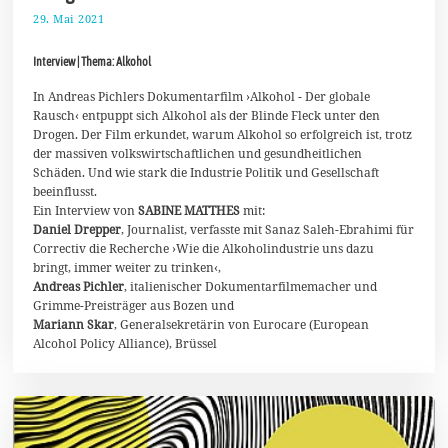
29. Mai 2021
6
.
J
Interview | Thema: Alkohol
u
n
i
In Andreas Pichlers Dokumentarfilm ›Alkohol - Der globale
2
Rausch‹ entpuppt sich Alkohol als der Blinde Fleck unter den
0
Drogen. Der Film erkundet, warum Alkohol so erfolgreich ist, trotz
2
der massiven volkswirtschaftlichen und gesundheitlichen
1
Schäden. Und wie stark die Industrie Politik und Gesellschaft
beeinflusst.
Ein Interview von
SABINE MATTHES
mit:
Daniel Drepper
, Journalist, verfasste mit Sanaz Saleh-Ebrahimi für
Correctiv die Recherche ›Wie die Alkoholindustrie uns dazu
bringt, immer weiter zu trinken‹,
Andreas Pichler
, italienischer Dokumentarfilmemacher und
Grimme-Preisträger aus Bozen und
Mariann Skar
, Generalsekretärin von Eurocare (European
Alcohol Policy Alliance), Brüssel