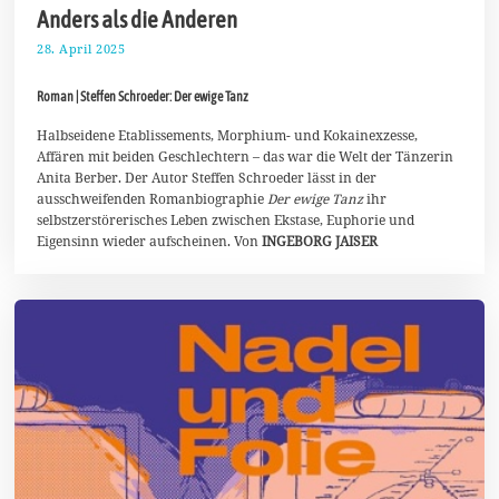
Anders als die Anderen
28. April 2025
1
0
.
Roman | Steffen Schroeder: Der ewige Tanz
M
a
i
Halbseidene Etablissements, Morphium- und Kokainexzesse,
2
Affären mit beiden Geschlechtern – das war die Welt der Tänzerin
0
Anita Berber. Der Autor Steffen Schroeder lässt in der
2
ausschweifenden Romanbiographie
Der ewige Tanz
ihr
5
selbstzerstörerisches Leben zwischen Ekstase, Euphorie und
Eigensinn wieder aufscheinen. Von
INGEBORG JAISER