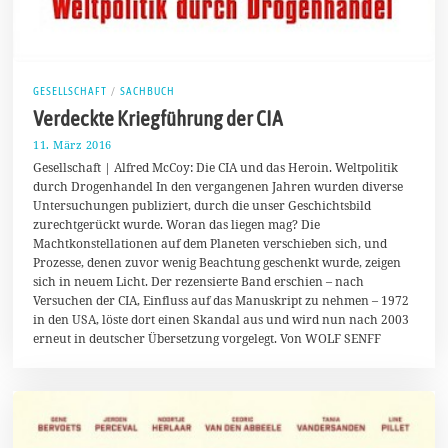
GESELLSCHAFT
/
SACHBUCH
Verdeckte Kriegführung der CIA
11. März 2016
1
3
Gesellschaft | Alfred McCoy: Die CIA und das Heroin. Weltpolitik
.
durch Drogenhandel In den vergangenen Jahren wurden diverse
M
Untersuchungen publiziert, durch die unser Geschichtsbild
ä
r
zurechtgerückt wurde. Woran das liegen mag? Die
z
Machtkonstellationen auf dem Planeten verschieben sich, und
2
Prozesse, denen zuvor wenig Beachtung geschenkt wurde, zeigen
0
1
sich in neuem Licht. Der rezensierte Band erschien – nach
6
Versuchen der CIA, Einfluss auf das Manuskript zu nehmen – 1972
in den USA, löste dort einen Skandal aus und wird nun nach 2003
erneut in deutscher Übersetzung vorgelegt. Von WOLF SENFF