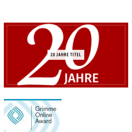
1
4
20 JAHRE TITEL