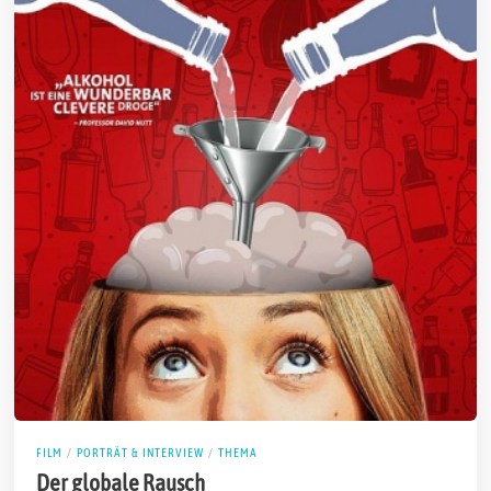
FILM
/
PORTRÄT & INTERVIEW
/
THEMA
Der globale Rausch