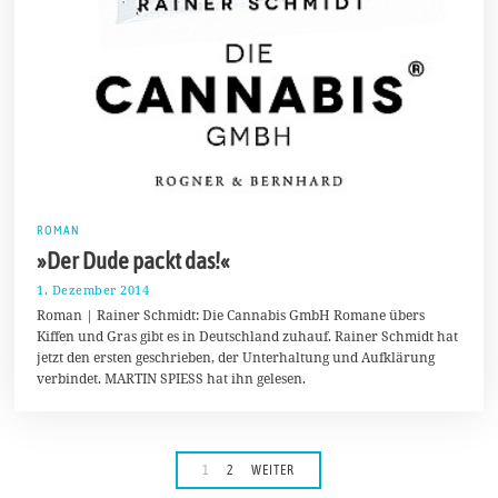
ROMAN
»Der Dude packt das!«
1. Dezember 2014
2
5
Roman | Rainer Schmidt: Die Cannabis GmbH Romane übers
.
Kiffen und Gras gibt es in Deutschland zuhauf. Rainer Schmidt hat
D
jetzt den ersten geschrieben, der Unterhaltung und Aufklärung
e
z
verbindet. MARTIN SPIESS hat ihn gelesen.
e
m
b
e
r
1
2
WEITER
2
0