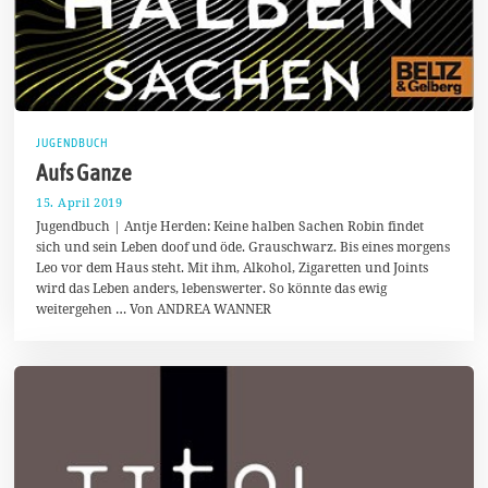
JUGENDBUCH
Aufs Ganze
15. April 2019
2
2
Jugendbuch | Antje Herden: Keine halben Sachen Robin findet
.
sich und sein Leben doof und öde. Grauschwarz. Bis eines morgens
A
Leo vor dem Haus steht. Mit ihm, Alkohol, Zigaretten und Joints
p
r
wird das Leben anders, lebenswerter. So könnte das ewig
i
weitergehen … Von ANDREA WANNER
l
2
0
1
9