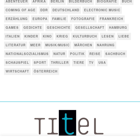
ABENTEUER
AFRIKA
BERLIN
BILDERBUCH
BIOGRAFIE
BUCH
COMING OF AGE
DDR
DEUTSCHLAND
ELECTRONIC MUSIC
ERZÄHLUNG
EUROPA
FAMILIE
FOTOGRAFIE
FRANKREICH
GAMES
GEDICHTE
GESCHICHTE
GESELLSCHAFT
HAMBURG
ITALIEN
KINDER
KINO
KRIEG
KULTURBUCH
LESEN
LIEBE
LITERATUR
MEER
MUSIK/MUSIC
MÄRCHEN
NAHRUNG
NATIONALSOZIALISMUS
NATUR
POLITIK
REISE
SACHBUCH
SCHAUSPIEL
SPORT
THRILLER
TIERE
TV
USA
WIRTSCHAFT
ÖSTERREICH