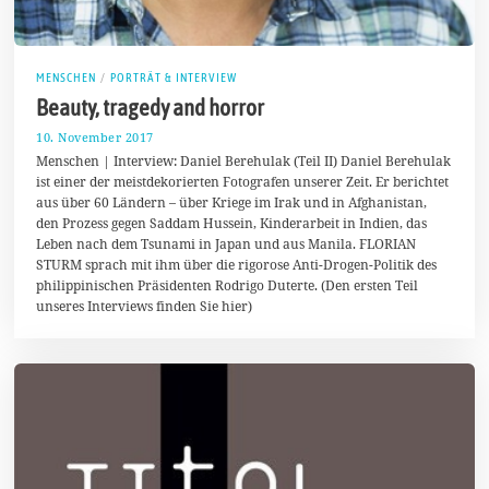
MENSCHEN
/
PORTRÄT & INTERVIEW
Beauty, tragedy and horror
10. November 2017
1
1
Menschen | Interview: Daniel Berehulak (Teil II) Daniel Berehulak
.
ist einer der meistdekorierten Fotografen unserer Zeit. Er berichtet
M
aus über 60 Ländern – über Kriege im Irak und in Afghanistan,
a
i
den Prozess gegen Saddam Hussein, Kinderarbeit in Indien, das
2
Leben nach dem Tsunami in Japan und aus Manila. FLORIAN
0
STURM sprach mit ihm über die rigorose Anti-Drogen-Politik des
1
8
philippinischen Präsidenten Rodrigo Duterte. (Den ersten Teil
unseres Interviews finden Sie hier)