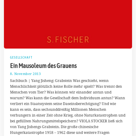
GESELLSCHAFT
Ein Mausoleum des Grauens
8. November 2013
2
1
Sachbuch | Yang Jisheng: Grabstein Was geschieht, wenn
.
Menschlichkeit plötzlich keine Rolle mehr spielt? Was trennt den
D
Menschen vom Tier? Was können wir einander antun und
e
z
warum? Was kann die Gesellschaft dem Individuum antun? Wann
e
verliert ein Staatssystem seine Daseinsberechtigung? Und wie
m
kann es sein, dass sechsunddreißig Millionen Menschen
b
e
verhungern in einer Zeit ohne Krieg, ohne Naturkatastrophen und
r
bei gefüllten Nahrungsmittelspeichern? VIOLA STOCKER ließ sich
2
von Yang Jishengs Grabstein. Die große chinesische
0
Hungerkatastrophe 1958 – 1962 diese und weitere Fragen
1