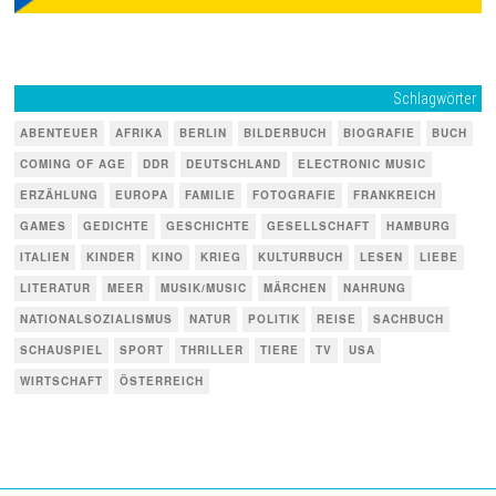
Schlagwörter
ABENTEUER
AFRIKA
BERLIN
BILDERBUCH
BIOGRAFIE
BUCH
COMING OF AGE
DDR
DEUTSCHLAND
ELECTRONIC MUSIC
ERZÄHLUNG
EUROPA
FAMILIE
FOTOGRAFIE
FRANKREICH
GAMES
GEDICHTE
GESCHICHTE
GESELLSCHAFT
HAMBURG
ITALIEN
KINDER
KINO
KRIEG
KULTURBUCH
LESEN
LIEBE
LITERATUR
MEER
MUSIK/MUSIC
MÄRCHEN
NAHRUNG
NATIONALSOZIALISMUS
NATUR
POLITIK
REISE
SACHBUCH
SCHAUSPIEL
SPORT
THRILLER
TIERE
TV
USA
WIRTSCHAFT
ÖSTERREICH