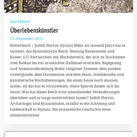
KULTURBUCH
Überlebenskünstler
13. Dezember 2013
1
7
Kulturbuch | Judith Herrin: Byzanz Mehr als tausend Jahre hat es
.
existiert, das byzantinische Reich. Neunzig Kaiserinnen und
A
Kaiser, 125 Patriarchen, ein Machtbereich, der sich zu Hochzeiten
u
g
vom Balkan bis zur arabischen Halbinsel erstreckte, Begegnung
u
und Auseinandersetzung dreier religiöser Systeme, dem antiken
s
Götterglaube, dem Christentum und dem Islam, intellektuelle und
t
2
künstlerische Höchstleistungen, die einen heute noch staunen
0
lassen, all das hat es vorzuweisen. Seine Spuren finden sich bis
1
heute. Was hat dieses Reich trotz umwälzender Veränderungen
7
überleben und so lange weiterwirken lassen? Judith Herrin,
Archäologin und Byzantinistin, erzählt es mit Schwung und
Leidenschaft in Byzanz. Die erstaunliche Geschichte eines
mittelalterlichen