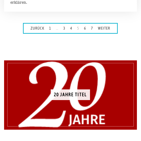
3
erklären.
ZURÜCK
1
…
3
4
5
6
7
WEITER
20 JAHRE TITEL