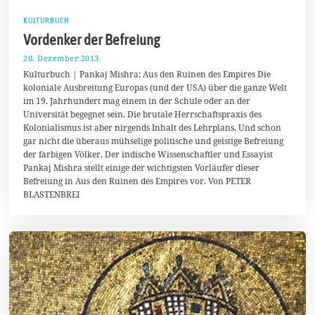
KULTURBUCH
Vordenker der Befreiung
20. Dezember 2013
2
9
Kulturbuch | Pankaj Mishra: Aus den Ruinen des Empires Die
.
koloniale Ausbreitung Europas (und der USA) über die ganze Welt
D
im 19. Jahrhundert mag einem in der Schule oder an der
e
z
Universität begegnet sein. Die brutale Herrschaftspraxis des
e
Kolonialismus ist aber nirgends Inhalt des Lehrplans. Und schon
m
gar nicht die überaus mühselige politische und geistige Befreiung
b
e
der farbigen Völker. Der indische Wissenschaftler und Essayist
r
Pankaj Mishra stellt einige der wichtigsten Vorläufer dieser
2
Befreiung in Aus den Ruinen des Empires vor. Von PETER
0
BLASTENBREI
1
3