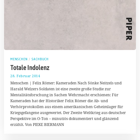
MENSCHEN
/
SACHBUCH
Totale Indolenz
28. Februar 2014
4
.
Menschen | Felix Römer: Kameraden Nach Sönke Neitzels und
M
Harald Welzers Soldaten ist eine zweite große Studie zur
ä
Mentalitätsforschung in Sachen Wehrmacht erschienen: Für
r
z
Kameraden hat der Historiker Felix Römer die Ab- und
2
Verhörprotokollen aus einem amerikanischen Geheimlager für
0
Kriegsgefangene ausgewertet. Der Zweite Weltkrieg aus deutscher
1
4
Perspektive im O-Ton – minutiös dokumentiert und glänzend
erzählt. Von PIEKE BIERMANN