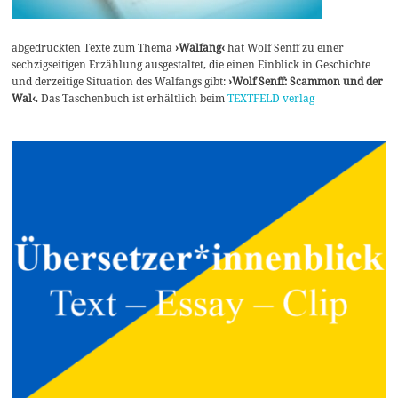
abgedruckten Texte zum Thema
›Walfang‹
hat Wolf Senff zu einer
sechzigseitigen Erzählung ausgestaltet, die einen Einblick in Geschichte
und derzeitige Situation des Walfangs gibt:
›Wolf Senff: Scammon und der
Wal‹
. Das Taschenbuch ist erhältlich beim
TEXTFELD verlag