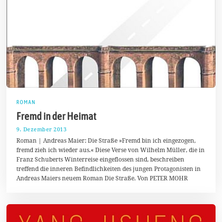
ROMAN
Fremd in der Heimat
9. Dezember 2013
2
0
Roman | Andreas Maier: Die Straße »Fremd bin ich eingezogen,
.
fremd zieh ich wieder aus.« Diese Verse von Wilhelm Müller, die in
D
Franz Schuberts Winterreise eingeflossen sind, beschreiben
e
z
treffend die inneren Befindlichkeiten des jungen Protagonisten in
e
Andreas Maiers neuem Roman Die Straße. Von PETER MOHR
m
b
e
r
2
0