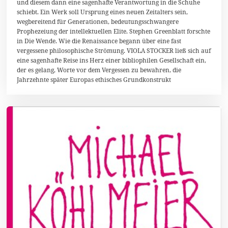
n
und diesem dann eine sagenhafte Verantwortung in die Schuhe
u
schiebt. Ein Werk soll Ursprung eines neuen Zeitalters sein,
a
wegbereitend für Generationen, bedeutungsschwangere
r
2
Prophezeiung der intellektuellen Elite. Stephen Greenblatt forschte
0
in Die Wende. Wie die Renaissance begann über eine fast
1
vergessene philosophische Strömung. VIOLA STOCKER ließ sich auf
4
eine sagenhafte Reise ins Herz einer bibliophilen Gesellschaft ein,
der es gelang, Worte vor dem Vergessen zu bewahren, die
Jahrzehnte später Europas ethisches Grundkonstrukt