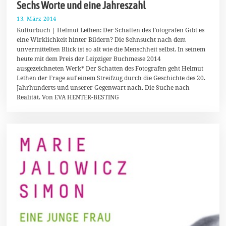
Sechs Worte und eine Jahreszahl
13. März 2014
2
2
Kulturbuch | Helmut Lethen: Der Schatten des Fotografen Gibt es
.
eine Wirklichkeit hinter Bildern? Die Sehnsucht nach dem
M
unvermittelten Blick ist so alt wie die Menschheit selbst. In seinem
ä
r
heute mit dem Preis der Leipziger Buchmesse 2014
z
ausgezeichneten Werk* Der Schatten des Fotografen geht Helmut
2
Lethen der Frage auf einem Streifzug durch die Geschichte des 20.
0
1
Jahrhunderts und unserer Gegenwart nach. Die Suche nach
4
Realität. Von EVA HENTER-BESTING