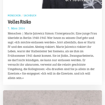
MENSCHEN
/
SACHBUCH
Volles Risiko
7. März 2014
1
3
Menschen | Marie Jalowicz Simon: Untergetaucht. Eine junge Frau
.
überlebt in Berlin 1940-1945 Wer heute zu seinem Chef geht und
M
sagt: »Ich möchte entlassen werden«, hört allenfalls, dass er Hartz
ä
r
IV und den sozialen Abstieg riskiert. Marie Jalowicz riskiert ihr
z
Leben, warnt der Hallenleiter bei Siemens, als sie ihm im
2
Frühsommer 1941 damit kommt. Sie ist Jüdin, Zwangsarbeiterin,
0
1
sie darf nicht kündigen, sie kann nur entlassen werden. Er
4
versucht ihr abzuraten, verweist auf die relativ geschützte
Umgebung, die Kolleginnen: »Da draußen sind Sie ja allein in der
Eiswüste.« Sie entgegnet: »Ich will in die Eiswüste, und ich will
allein sein.«