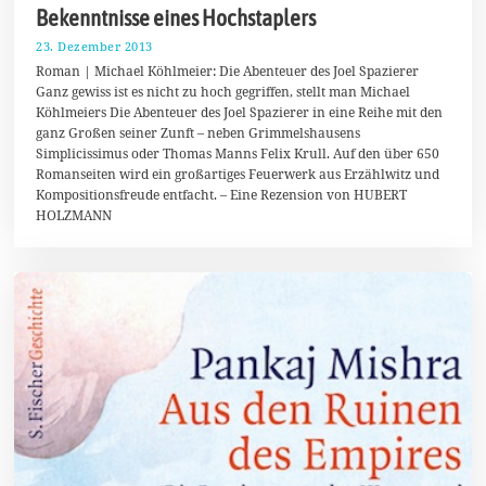
Bekenntnisse eines Hochstaplers
23. Dezember 2013
6
.
Roman | Michael Köhlmeier: Die Abenteuer des Joel Spazierer
J
Ganz gewiss ist es nicht zu hoch gegriffen, stellt man Michael
a
Köhlmeiers Die Abenteuer des Joel Spazierer in eine Reihe mit den
n
u
ganz Großen seiner Zunft – neben Grimmelshausens
a
Simplicissimus oder Thomas Manns Felix Krull. Auf den über 650
r
Romanseiten wird ein großartiges Feuerwerk aus Erzählwitz und
2
0
Kompositionsfreude entfacht. – Eine Rezension von HUBERT
1
HOLZMANN
4