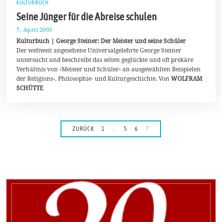
KULTURBUCH
Seine Jünger für die Abreise schulen
7. April 2005
4
.
Kulturbuch | George Steiner: Der Meister und seine Schüler
J
Der weltweit angesehene Universalgelehrte George Steiner
u
untersucht und beschreibt das selten geglückte und oft prekäre
l
i
Verhältnis von ›Meister und Schüler‹ an ausgewählten Beispielen
2
der Religions-, Philosophie- und Kulturgeschichte. Von
WOLFRAM
0
SCHÜTTE
2
0
ZURÜCK
1
…
5
6
7