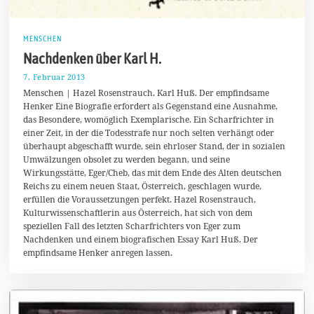
MENSCHEN
Nachdenken über Karl H.
7. Februar 2013
1
7
Menschen | Hazel Rosenstrauch. Karl Huß. Der empfindsame
.
Henker Eine Biografie erfordert als Gegenstand eine Ausnahme,
A
das Besondere, womöglich Exemplarische. Ein Scharfrichter in
u
g
einer Zeit, in der die Todesstrafe nur noch selten verhängt oder
u
überhaupt abgeschafft wurde, sein ehrloser Stand, der in sozialen
s
Umwälzungen obsolet zu werden begann, und seine
t
2
Wirkungsstätte, Eger/Cheb, das mit dem Ende des Alten deutschen
0
Reichs zu einem neuen Staat, Österreich, geschlagen wurde,
1
erfüllen die Voraussetzungen perfekt. Hazel Rosenstrauch,
7
Kulturwissenschaftlerin aus Österreich, hat sich von dem
speziellen Fall des letzten Scharfrichters von Eger zum
Nachdenken und einem biografischen Essay Karl Huß. Der
empfindsame Henker anregen lassen.