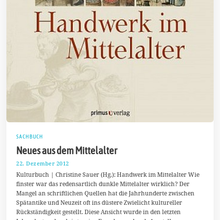
SACHBUCH
Neues aus dem Mittelalter
22. Dezember 2012
1
6
Kulturbuch | Christine Sauer (Hg.): Handwerk im Mittelalter Wie
.
finster war das redensartlich dunkle Mittelalter wirklich? Der
M
Mangel an schriftlichen Quellen hat die Jahrhunderte zwischen
ä
r
Spätantike und Neuzeit oft ins düstere Zwielicht kultureller
z
Rückständigkeit gestellt. Diese Ansicht wurde in den letzten
2