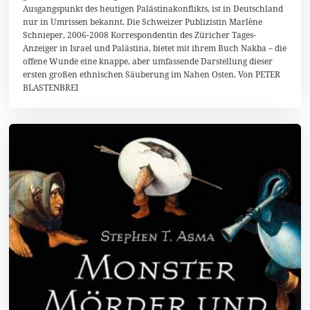
Ausgangspunkt des heutigen Palästinakonflikts, ist in Deutschland
r
i
nur in Umrissen bekannt. Die Schweizer Publizistin Marlène
l
Schnieper, 2006-2008 Korrespondentin des Züricher Tages-
2
Anzeiger in Israel und Palästina, bietet mit ihrem Buch Nakba – die
0
1
offene Wunde eine knappe, aber umfassende Darstellung dieser
4
ersten großen ethnischen Säuberung im Nahen Osten. Von PETER
BLASTENBREI