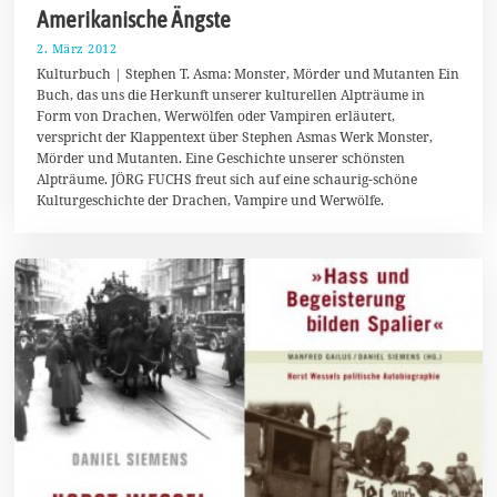
Amerikanische Ängste
2. März 2012
3
1
Kulturbuch | Stephen T. Asma: Monster, Mörder und Mutanten Ein
.
Buch, das uns die Herkunft unserer kulturellen Alpträume in
M
Form von Drachen, Werwölfen oder Vampiren erläutert,
ä
r
verspricht der Klappentext über Stephen Asmas Werk Monster,
z
Mörder und Mutanten. Eine Geschichte unserer schönsten
2
Alpträume. JÖRG FUCHS freut sich auf eine schaurig-schöne
0
1
Kulturgeschichte der Drachen, Vampire und Werwölfe.
4