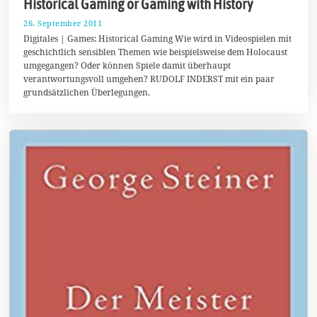
Historical Gaming or Gaming with History
26. September 2011
2
2
Digitales | Games: Historical Gaming Wie wird in Videospielen mit
.
geschichtlich sensiblen Themen wie beispielsweise dem Holocaust
S
umgegangen? Oder können Spiele damit überhaupt
e
p
verantwortungsvoll umgehen? RUDOLF INDERST mit ein paar
t
grundsätzlichen Überlegungen.
e
m
b
e
r
2
0
1
7