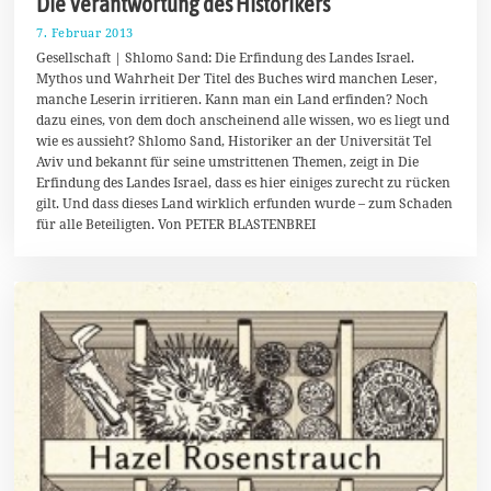
Die Verantwortung des Historikers
7. Februar 2013
2
1
Gesellschaft | Shlomo Sand: Die Erfindung des Landes Israel.
.
Mythos und Wahrheit Der Titel des Buches wird manchen Leser,
M
manche Leserin irritieren. Kann man ein Land erfinden? Noch
a
i
dazu eines, von dem doch anscheinend alle wissen, wo es liegt und
2
wie es aussieht? Shlomo Sand, Historiker an der Universität Tel
0
Aviv und bekannt für seine umstrittenen Themen, zeigt in Die
1
8
Erfindung des Landes Israel, dass es hier einiges zurecht zu rücken
gilt. Und dass dieses Land wirklich erfunden wurde – zum Schaden
für alle Beteiligten. Von PETER BLASTENBREI