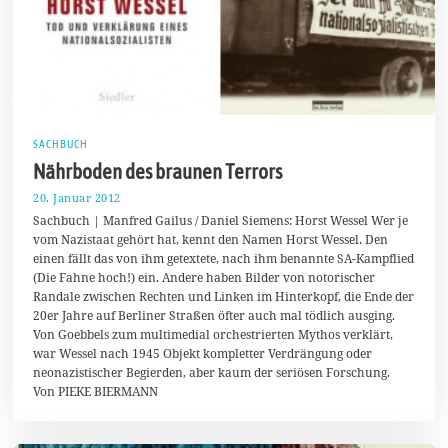
SACHBUCH
Nährboden des braunen Terrors
20. Januar 2012
2
2
Sachbuch | Manfred Gailus / Daniel Siemens: Horst Wessel Wer je
.
vom Nazistaat gehört hat, kennt den Namen Horst Wessel. Den
M
einen fällt das von ihm getextete, nach ihm benannte SA-Kampflied
ä
r
(Die Fahne hoch!) ein. Andere haben Bilder von notorischer
z
Randale zwischen Rechten und Linken im Hinterkopf, die Ende der
2
20er Jahre auf Berliner Straßen öfter auch mal tödlich ausging.
0
1
Von Goebbels zum multimedial orchestrierten Mythos verklärt,
4
war Wessel nach 1945 Objekt kompletter Verdrängung oder
neonazistischer Begierden, aber kaum der seriösen Forschung.
Von PIEKE BIERMANN