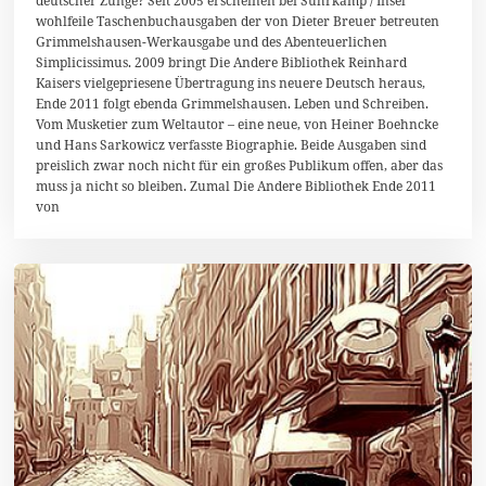
deutscher Zunge? Seit 2005 erscheinen bei Suhrkamp / Insel
ä
r
wohlfeile Taschenbuchausgaben der von Dieter Breuer betreuten
z
Grimmelshausen-Werkausgabe und des Abenteuerlichen
2
Simplicissimus. 2009 bringt Die Andere Bibliothek Reinhard
0
1
Kaisers vielgepriesene Übertragung ins neuere Deutsch heraus,
4
Ende 2011 folgt ebenda Grimmelshausen. Leben und Schreiben.
Vom Musketier zum Weltautor – eine neue, von Heiner Boehncke
und Hans Sarkowicz verfasste Biographie. Beide Ausgaben sind
preislich zwar noch nicht für ein großes Publikum offen, aber das
muss ja nicht so bleiben. Zumal Die Andere Bibliothek Ende 2011
von