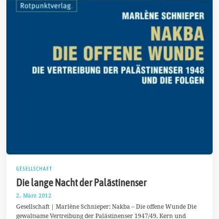
GESELLSCHAFT
Die lange Nacht der Palästinenser
2. März 2012
1
.
Gesellschaft | Marlène Schnieper: Nakba – Die offene Wunde Die
A
gewaltsame Vertreibung der Palästinenser 1947/49, Kern und
p