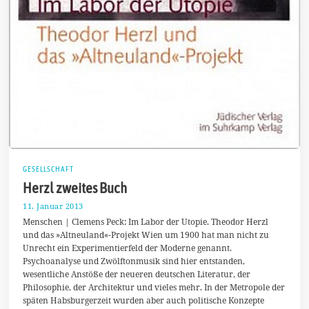
GESELLSCHAFT
Herzl zweites Buch
11. Januar 2013
1
7
Menschen | Clemens Peck: Im Labor der Utopie. Theodor Herzl
.
und das »Altneuland«-Projekt Wien um 1900 hat man nicht zu
M
Unrecht ein Experimentierfeld der Moderne genannt.
ä
r
Psychoanalyse und Zwölftonmusik sind hier entstanden,
z
wesentliche Anstöße der neueren deutschen Literatur, der
2
Philosophie, der Architektur und vieles mehr. In der Metropole der
0
1
späten Habsburgerzeit wurden aber auch politische Konzepte