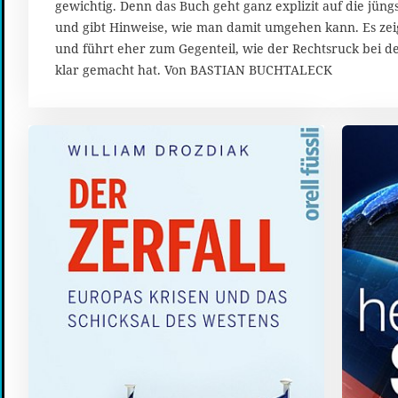
gewichtig. Denn das Buch geht ganz explizit auf die jüng
a
i
und gibt Hinweise, wie man damit umgehen kann. Es zeig
2
und führt eher zum Gegenteil, wie der Rechtsruck bei d
0
klar gemacht hat. Von BASTIAN BUCHTALECK
1
8