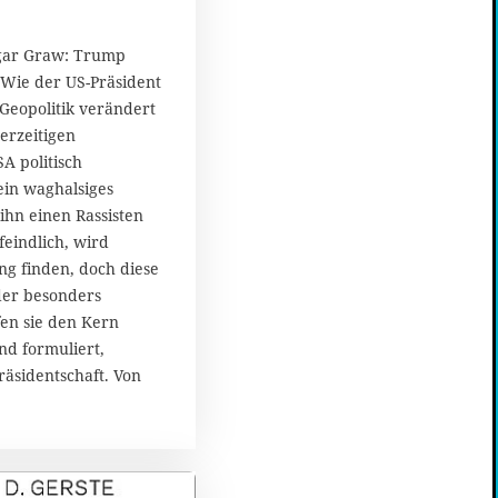
sgar Graw: Trump
 Wie der US-Präsident
M
Geopolitik verändert
erzeitigen
A politisch
 ein waghalsiges
ihn einen Rassisten
eindlich, wird
g finden, doch diese
der besonders
fen sie den Kern
nd formuliert,
äsidentschaft. Von