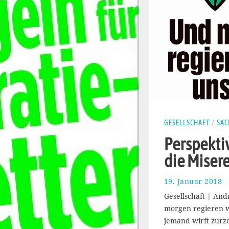
GESELLSCHAFT
/
SAC
Perspekti
die Miser
19. Januar 2018
1
1
Gesellschaft | And
.
morgen regieren w
M
jemand wirft zurze
a