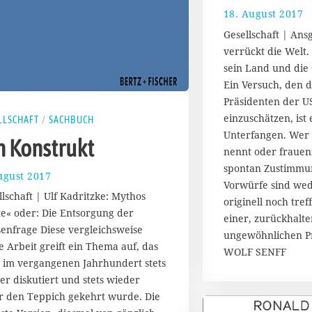
18. August 2017
1
1
Gesellschaft | An
.
verrückt die Welt.
sein Land und die 
a
i
Ein Versuch, den d
2
Präsidenten der US
0
einzuschätzen, ist
LLSCHAFT
/
SACHBUCH
1
Unterfangen. Wer 
8
n Konstrukt
nennt oder frauenf
spontan Zustimmun
ugust 2017
2
Vorwürfe sind we
0
llschaft | Ulf Kadritzke: Mythos
originell noch tref
.
te« oder: Die Entsorgung der
A
einer, zurückhalte
senfrage Diese vergleichsweise
u
ungewöhnlichen Pr
g
e Arbeit greift ein Thema auf, das
WOLF SENFF
u
 im vergangenen Jahrhundert stets
s
er diskutiert und stets wieder
t
r den Teppich gekehrt wurde. Die
2