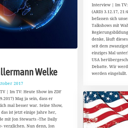
Interview | Im TV: 
(ARD) 3.12.17, 21:
befassen sich unser
Talkshows mit Wa
Regierungsbildung
denke, läuft dies
seit dem zwanzigst
einziges Mal unte
USA herübergesch
Debatte. Wir werde
llermann Welke
werden eingelullt
ktober 2017
1
1
/TV | Im TV: Heute Show im ZDF
.
09.2017) Mag ja sein, dass er
M
lich mal besser war. Seine Show,
a
i
das ist jetzt einige Jahre her,
2
e mit Jon Stewarts ›The Daily
0
‹ verglichen. Nun denn, Jon