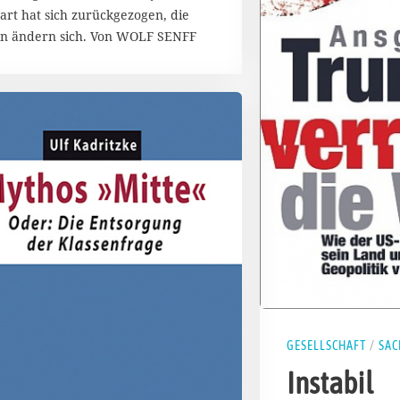
1
art hat sich zurückgezogen, die
8
en ändern sich. Von WOLF SENFF
GESELLSCHAFT
/
SAC
Instabil