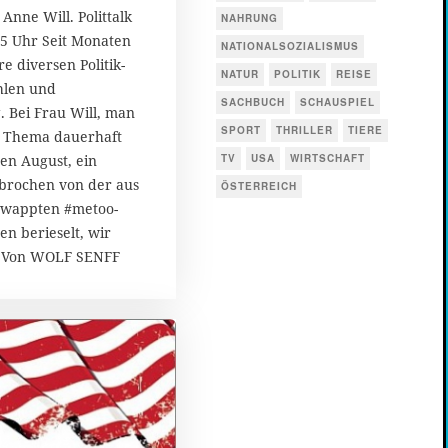
1
Anne Will. Polittalk
NAHRUNG
.
45 Uhr Seit Monaten
M
NATIONALSOZIALISMUS
e diversen Politik-
a
NATUR
POLITIK
REISE
i
hlen und
SACHBUCH
SCHAUSPIEL
2
. Bei Frau Will, man
0
SPORT
THRILLER
TIERE
es Thema dauerhaft
1
en August, ein
TV
USA
WIRTSCHAFT
8
rbrochen von der aus
ÖSTERREICH
wappten #metoo-
n berieselt, wir
. Von WOLF SENFF