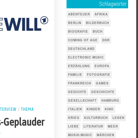
Schlagwörter
ABENTEUER
AFRIKA
BERLIN
BILDERBUCH
BIOGRAFIE
BUCH
COMING OF AGE
DDR
DEUTSCHLAND
ELECTRONIC MUSIC
ERZÄHLUNG
EUROPA
FAMILIE
FOTOGRAFIE
FRANKREICH
GAMES
GEDICHTE
GESCHICHTE
GESELLSCHAFT
HAMBURG
NTERVIEW
/
THEMA
ITALIEN
KINDER
KINO
KRIEG
KULTURBUCH
LESEN
s-Geplauder
LIEBE
LITERATUR
MEER
7
1
MUSIK/MUSIC
MÄRCHEN