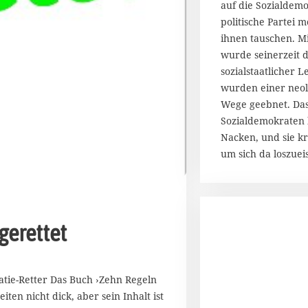
i
auf die Sozialdem
2
politische Partei 
0
ihnen tauschen. M
1
wurde seinerzeit 
8
sozialstaatlicher L
wurden einer neoli
Wege geebnet. Das
Sozialdemokraten 
Nacken, und sie k
um sich da loszue
gerettet
atie-Retter Das Buch ›Zehn Regeln
ten nicht dick, aber sein Inhalt ist