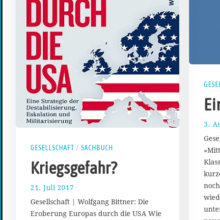
GESE
Ei
3. A
Gese
GESELLSCHAFT
/
SACHBUCH
»Mit
Klas
Kriegsgefahr?
kurz
noch
21. Juli 2017
2
0
wied
Gesellschaft | Wolfgang Bittner: Die
.
unte
Eroberung Europas durch die USA Wie
A