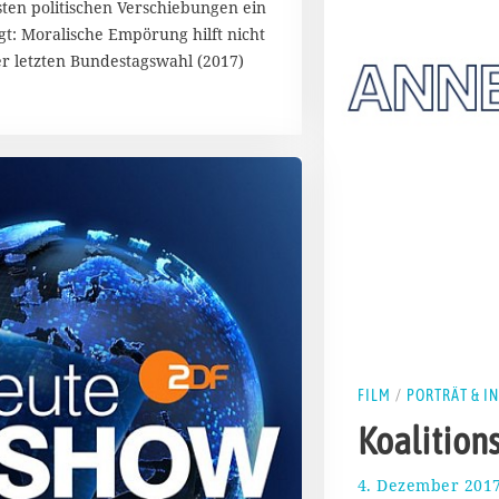
sten politischen Verschiebungen ein
t: Moralische Empörung hilft nicht
er letzten Bundestagswahl (2017)
FILM
/
PORTRÄT & I
Koalition
4. Dezember 201