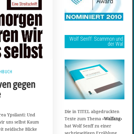
Wolf Senff: Scammon und
der Wal
HBUCH
ven gegen
e
Die in TITEL abgedruckten
rea Ypsilanti: Und
Texte zum Thema
›Walfang‹
ir uns selbst Kaum
hat Wolf Senff zu einer
it neidische Blicke
sechzigseitigen Erzählung