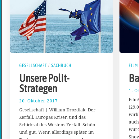
GESELLSCHAFT
/
SACHBUCH
FILM
Unsere Polit-
Ba
Strategen
1. O
Film
20. Oktober 2017
1
1
(29.
Gesellschaft | William Drozdiak: Der
.
wirk
Zerfall. Europas Krisen und das
M
auch 
Schicksal des Westens Zerfall. Schön
a
wurd
i
und gut. Wenn allerdings später im
Show
2