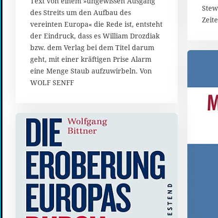
Text von einem »ungewissen Ausgang
0
Stew
des Streits um den Aufbau des
1
Zeit
vereinten Europa« die Rede ist, entsteht
8
der Eindruck, dass es William Drozdiak
bzw. dem Verlag bei dem Titel darum
geht, mit einer kräftigen Prise Alarm
eine Menge Staub aufzuwirbeln. Von
WOLF SENFF