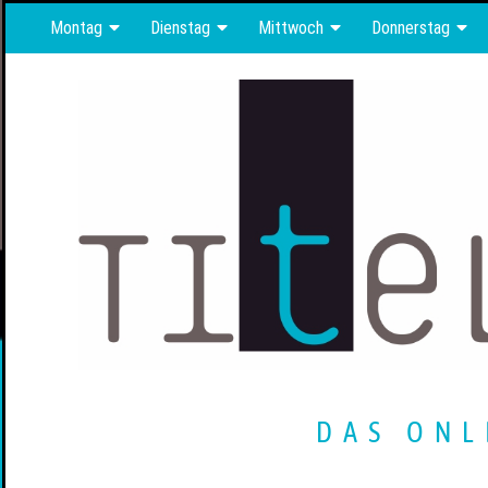
Montag
Dienstag
Mittwoch
Donnerstag
DAS ONL