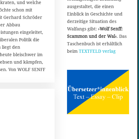
okraten, und welche
ausgestaltet, die einen
möchte schon mit
Einblick in Geschichte und
it Gerhard Schröder
derzeitige Situation des
der Abbau
Walfangs gibt:
›Wolf Senff:
eistungen eingeleitet,
Scammon und der Wal‹
. Das
beralen Politik die
Taschenbuch ist erhältlich
 liegt den
beim
TEXTFELD verlag
heute bleischwer im
rebsen und kämpfen,
isen. Von WOLF SENFF