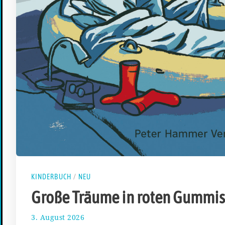
KINDERBUCH
/
NEU
Große Träume in roten Gummis
3. August 2026
5