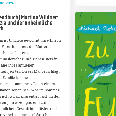
Juli 2026
2
.
A
endbuch | Martina Wildner:
u
izia und der unheimliche
g
ch
u
s
t
a ist Umzüge gewohnt. Ihre Eltern
2
r Vater Italiener, die Mutter
0
sche – arbeiten als
2
rtumsforscher und ziehen stets in
6
Nähe ihres aktuellen
chungsortes. Dieses Mal verschlägt
e Familie in eine
ntergekommene Villa an einem
italienischen See. Was im Sommer
risch wirkt, präsentiert sich in der
eren Jahreszeit passend zur
imlichen Geschichte: düster und
er Nebel. Ein atmosphärischer