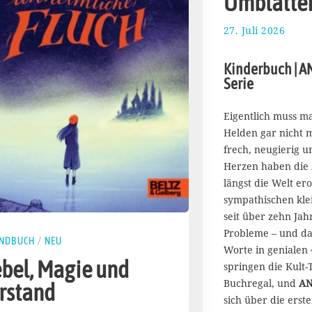
Umblätte
27. Juli 2026
5
.
A
Kinderbuch | 
u
Serie
g
u
s
Eigentlich muss ma
t
Helden gar nicht m
2
frech, neugierig u
0
Herzen haben di
2
längst die Welt ero
6
sympathischen kle
seit über zehn Jah
Probleme – und da
ENDBUCH
/
NEU
Worte in genialen 4
bel, Magie und
springen die Kult-
Buchregal, und
A
rstand
sich über die erst