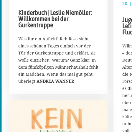
.
20. 
A
Kinderbuch | Leslie Niemöller:
u
Willkommen bei der
Jug
g
Gurkentruppe
Let
u
Flu
s
t
Was für ein Auftritt! Reh Rosa steht
2
Wilm
eines schönen Tages einfach vor der
0
– de
Tür der Gurkentruppe und erklärt, sie
2
Deut
wolle einziehen. Warum? Ganz klar: In
6
Alte
dem fünfköpfigen Männerhaushalt fehlt
die 
ein Mädchen. Wenn das mal gut geht,
Fors
überlegt
ANDREA WANNER
es di
heru
ober
male
kält
unhe
voll