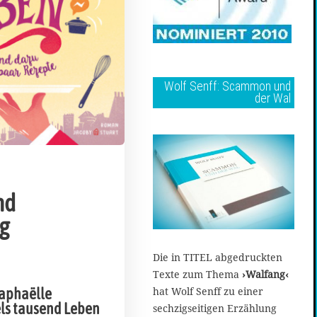
Wolf Senff: Scammon und
der Wal
nd
g
Die in TITEL abgedruckten
Texte zum Thema
›Walfang‹
hat Wolf Senff zu einer
aphaëlle
ls tausend Leben
sechzigseitigen Erzählung