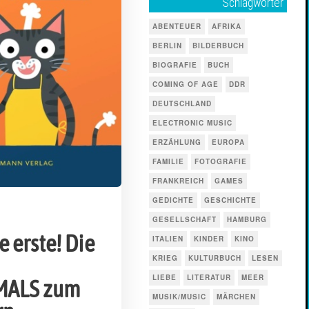
Schlagwörter
ABENTEUER
AFRIKA
BERLIN
BILDERBUCH
BIOGRAFIE
BUCH
COMING OF AGE
DDR
DEUTSCHLAND
ELECTRONIC MUSIC
ERZÄHLUNG
EUROPA
FAMILIE
FOTOGRAFIE
FRANKREICH
GAMES
GEDICHTE
GESCHICHTE
GESELLSCHAFT
HAMBURG
e erste! Die
ITALIEN
KINDER
KINO
KRIEG
KULTURBUCH
LESEN
LIEBE
LITERATUR
MEER
MALS zum
MUSIK/MUSIC
MÄRCHEN