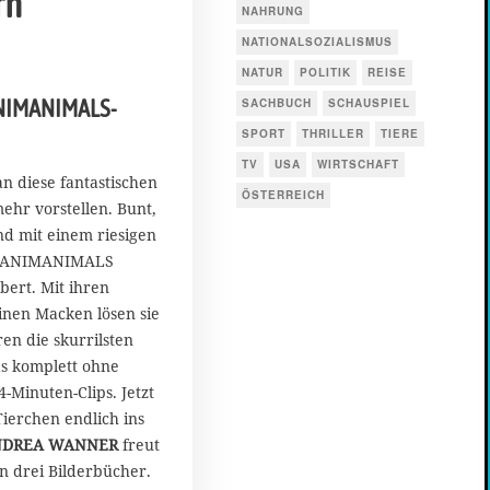
rn
NAHRUNG
NATIONALSOZIALISMUS
NATUR
POLITIK
REISE
ANIMANIMALS-
SACHBUCH
SCHAUSPIEL
SPORT
THRILLER
TIERE
TV
USA
WIRTSCHAFT
n diese fantastischen
ÖSTERREICH
ehr vorstellen. Bunt,
nd mit einem riesigen
e ANIMANIMALS
bert. Mit ihren
inen Macken lösen sie
ren die skurrilsten
s komplett ohne
-Minuten-Clips. Jetzt
Tierchen endlich ins
NDREA WANNER
freut
en drei Bilderbücher.