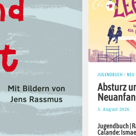
JUGENDBUCH
/
NEU
Absturz u
Neuanfan
3. August 2026
5
.
A
Jugendbuch | R
u
Calande: Ismae
g