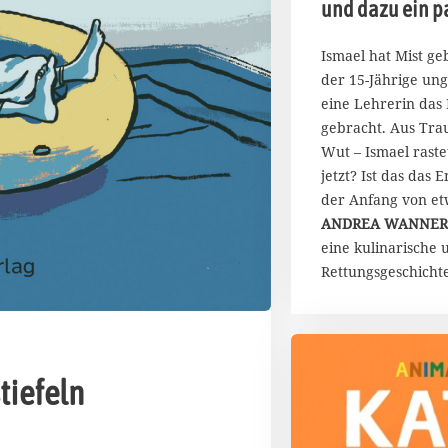
und dazu ein p
u
s
t
Ismael hat Mist geb
2
der 15-Jährige ungl
0
eine Lehrerin das
2
gebracht. Aus Tra
6
Wut – Ismael raste
jetzt? Ist das das 
der Anfang von e
ANDREA WANNE
eine kulinarische 
Rettungsgeschichte
tiefeln