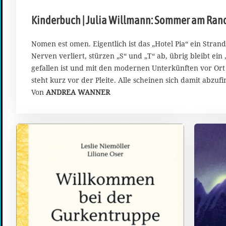
.
A
Kinderbuch | Julia Willmann: Sommer am Rand
u
g
u
Nomen est omen. Eigentlich ist das „Hotel Pia“ ein Strand
s
Nerven verliert, stürzen „S“ und „T“ ab, übrig bleibt ein 
t
gefallen ist und mit den modernen Unterkünften vor Ort
2
steht kurz vor der Pleite. Alle scheinen sich damit abzuf
0
Von
ANDREA WANNER
2
6