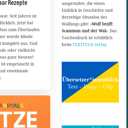
aar Rezepte
ausgestaltet, die einen
Einblick in Geschichte und
aut. Seit Jahren ist
derzeitige Situation des
ücklich. Jetzt hat
Walfangs gibt:
›Wolf Senff:
 Fass zum Überlaufen
Scammon und der Wal‹
. Das
uer wurde blinde
Taschenbuch ist erhältlich
t komplett aus. Und
beim
TEXTFELD verlag
Ende oder vielleicht
twas ganz Neuem?
R
ist eingetaucht in
und emotionale
.