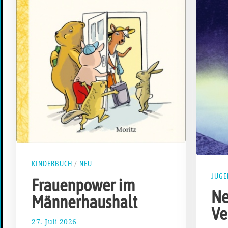
KINDERBUCH
/
NEU
JUG
Frauenpower im
Ne
Männerhaushalt
Ve
27. Juli 2026
2