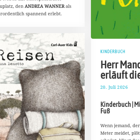
uplatz, den
ANDREA WANNER
als
rordentlich spannend erlebt.
KINDERBUCH
Herr Man
erläuft di
20. Juli 2026
1
.
A
Kinderbuch | M
u
Fuß
g
u
s
Wenn jemand, der 
t
Meter meidet, plöt
2