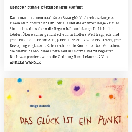
.
Jugendbuch | Stefanie Höfler: Bis der Regen Feuer fängt
M
a
i
Kann man in einem totalitären Staat glücklich sein, solange es
2
einem an nichts fehlt? Für Tonia lautet die Antwort lange Zeit: Ja!
0
Sie ist eine, die sich an die Regeln hält und das grelle Licht der
2
totalen Überwachung nicht scheut. In Höflers Welt trägt jede und
6
jeder einen Sensor am Arm; jeder Herzschlag wird registriert, jede
Bewegung ist gläsern. Es herrscht totale Kontrolle über Menschen,
die gelernt haben, diese Unfreiheit als Normalität zu begreifen.
Doch was passiert, wenn die Ordnung Risse bekommt? Von
ANDREA WANNER