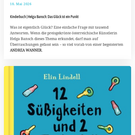
18. Mai 2026
3
0
.
Kinderbuch | Helga Bansch: Das Glück ist ein Punkt
M
a
i
Was ist eigentlich Glück? Eine einfache Frage mit tausend
2
Antworten. Wenn die preisgekrönte österreichische Künstlerin
0
Helga Bansch dieses Thema erkundet, darf man auf
2
Überraschungen gefasst sein – so viel vorab von einer begeisterten
6
ANDREA WANNER
.