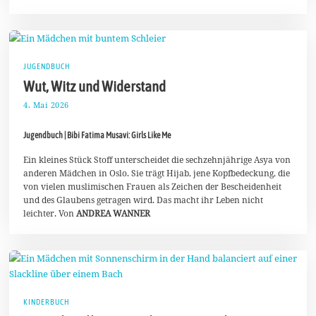
JUGENDBUCH
Wut, Witz und Widerstand
4. Mai 2026
1
2
.
Jugendbuch | Bibi Fatima Musavi: Girls Like Me
M
a
i
Ein kleines Stück Stoff unterscheidet die sechzehnjährige Asya von
2
anderen Mädchen in Oslo. Sie trägt Hijab, jene Kopfbedeckung, die
0
von vielen muslimischen Frauen als Zeichen der Bescheidenheit
2
und des Glaubens getragen wird. Das macht ihr Leben nicht
6
leichter. Von
ANDREA WANNER
KINDERBUCH