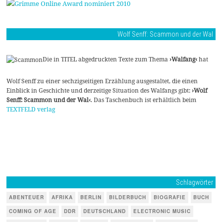
Wolf Senff: Scammon und der Wal
Die in TITEL abgedruckten Texte zum Thema
›Walfang‹
hat
Wolf Senff zu einer sechzigseitigen Erzählung ausgestaltet, die einen
Einblick in Geschichte und derzeitige Situation des Walfangs gibt:
›Wolf
Senff: Scammon und der Wal‹
. Das Taschenbuch ist erhältlich beim
TEXTFELD verlag
Schlagwörter
ABENTEUER
AFRIKA
BERLIN
BILDERBUCH
BIOGRAFIE
BUCH
COMING OF AGE
DDR
DEUTSCHLAND
ELECTRONIC MUSIC