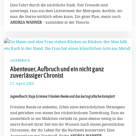
2
Eine Fahrt durch die nächtliche Stadt. Vier Freunde sind
0
unterwegs, raus aus dem Lichtermeer der Metropole, dorthin, wo
2
man die Sterne wirklich sehen kann. Ein guter Plan, meint auch
6
ANDREA WANNER
– zumindest in der Theorie.
JUGENDBUCH
Abenteuer, Aufbruch und ein nicht ganz
zuverlässiger Chronist
27. April 2026
4
.
M
Jugendbuch | Kaja Grimme: Fräulein Renée und das kartografische Komplott
a
i
2
Fräulein Renée ist siebzehn, Erbin eines beträchtlichen Vermögens
0
und getrieben von einem fast rücksichtslosen Tatendrang. Dass sie
2
unsterblich in ein Mädchen verliebt ist, passt ebenso wenig in das
6
starre Korsett ihrer Zeit wie ihr Wunsch nach einem persönlichen
Chronisten, der ihr Leben für die Nachwelt konserviert. Eine
Ausgangslage mit Zündstoff, findet
ANDREA WANNER