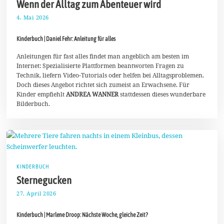
Wenn der Alltag zum Abenteuer wird
4. Mai 2026
1
1
.
Kinderbuch | Daniel Fehr: Anleitung für alles
M
a
i
Anleitungen für fast alles findet man angeblich am besten im
2
Internet: Spezialisierte Plattformen beantworten Fragen zu
0
Technik, liefern Video-Tutorials oder helfen bei Alltagsproblemen.
2
Doch dieses Angebot richtet sich zumeist an Erwachsene. Für
6
Kinder empfiehlt
ANDREA WANNER
stattdessen dieses wunderbare
Bilderbuch.
KINDERBUCH
Sternegucken
27. April 2026
7
.
M
Kinderbuch | Marlene Droop: Nächste Woche, gleiche Zeit?
a
i