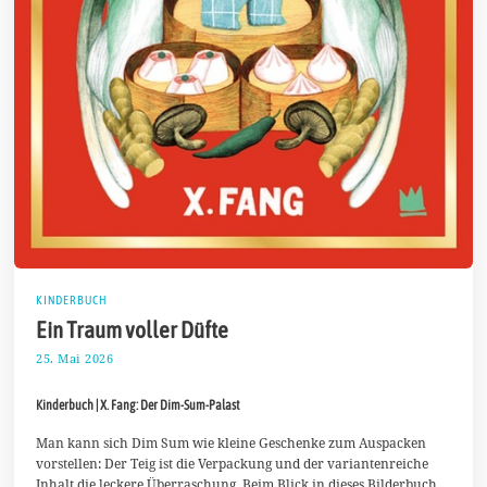
KINDERBUCH
Ein Traum voller Düfte
25. Mai 2026
8
.
J
Kinderbuch | X. Fang: Der Dim-Sum-Palast
u
n
i
Man kann sich Dim Sum wie kleine Geschenke zum Auspacken
2
vorstellen: Der Teig ist die Verpackung und der variantenreiche
0
Inhalt die leckere Überraschung. Beim Blick in dieses Bilderbuch