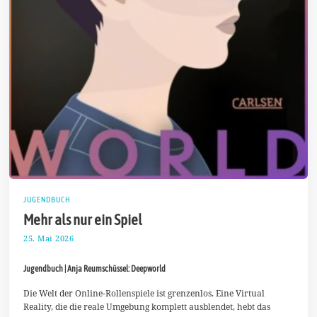
JUGENDBUCH
Mehr als nur ein Spiel
25. Mai 2026
6
.
J
Jugendbuch | Anja Reumschüssel: Deepworld
u
n
i
Die Welt der Online-Rollenspiele ist grenzenlos. Eine Virtual
2
Reality, die die reale Umgebung komplett ausblendet, hebt das
0