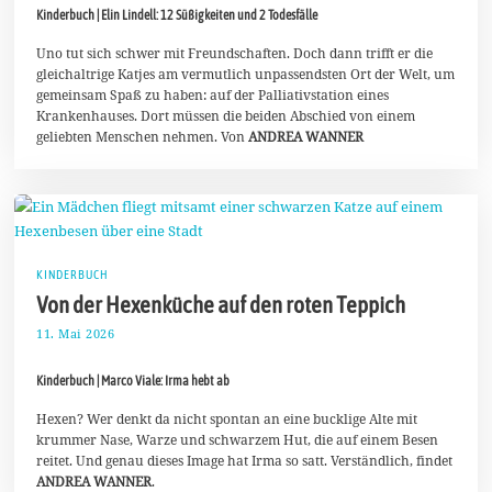
.
Kinderbuch | Elin Lindell: 12 Süßigkeiten und 2 Todesfälle
M
a
i
Uno tut sich schwer mit Freundschaften. Doch dann trifft er die
2
gleichaltrige Katjes am vermutlich unpassendsten Ort der Welt, um
0
gemeinsam Spaß zu haben: auf der Palliativstation eines
2
Krankenhauses. Dort müssen die beiden Abschied von einem
6
geliebten Menschen nehmen. Von
ANDREA WANNER
KINDERBUCH
Von der Hexenküche auf den roten Teppich
11. Mai 2026
2
9
.
Kinderbuch | Marco Viale: Irma hebt ab
M
a
i
Hexen? Wer denkt da nicht spontan an eine bucklige Alte mit
2
krummer Nase, Warze und schwarzem Hut, die auf einem Besen
0
reitet. Und genau dieses Image hat Irma so satt. Verständlich, findet
2
ANDREA WANNER
.
6