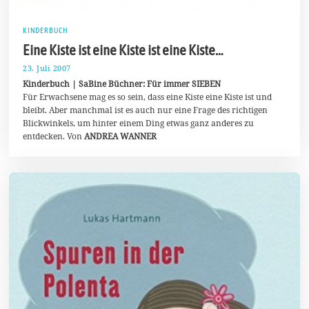
KINDERBUCH
Eine Kiste ist eine Kiste ist eine Kiste…
23. Juli 2007
9
.
Kinderbuch | SaBine Büchner: Für immer SIEBEN
J
Für Erwachsene mag es so sein, dass eine Kiste eine Kiste ist und
u
bleibt. Aber manchmal ist es auch nur eine Frage des richtigen
l
i
Blickwinkels, um hinter einem Ding etwas ganz anderes zu
2
entdecken. Von
ANDREA WANNER
0
2
0