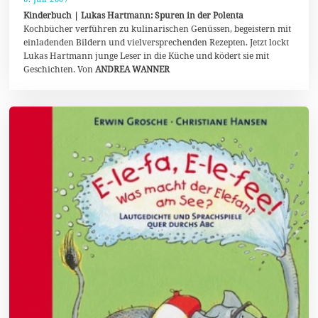
.
Kinderbuch | Lukas Hartmann: Spuren in der Polenta
J
Kochbücher verführen zu kulinarischen Genüssen, begeistern mit
u
einladenden Bildern und vielversprechenden Rezepten. Jetzt lockt
l
i
Lukas Hartmann junge Leser in die Küche und ködert sie mit
2
Geschichten. Von
ANDREA WANNER
0
2
0