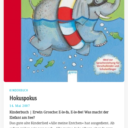
KINDERBUCH
Hokuspokus
14. Mai 2007
7
.
Kinderbuch | Erwin Grosche: E-le-fa, E-le-fee! Was macht der
J
Elefant am See?
u
Das gute alte Kinderlied »Alle meine Entchen« hat ausgedient. Ab
l
i