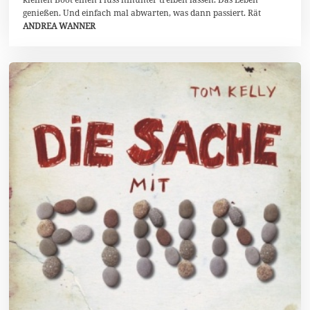
i
genießen. Und einfach mal abwarten, was dann passiert. Rät
2
ANDREA WANNER
0
2
0