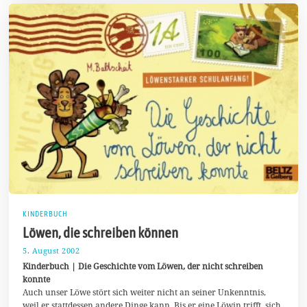
2
0
KINDERBUCH
Löwen, die schreiben können
5. August 2002
2
0
Kinderbuch | Die Geschichte vom Löwen, der nicht schreiben
.
konnte
J
Auch unser Löwe stört sich weiter nicht an seiner Unkenntnis,
u
l
weil er stattdessen andere Dinge kann. Bis er eine Löwin trifft, sich