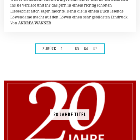
i
ins sie verliebt und ihr das gern in einem richtig schönen
2
Liebesbrief auch sagen möchte. Denn die in einem Buch lesende
0
2
Löwendame macht auf den Löwen einen sehr gebildeten Eindruck.
0
Von
ANDREA WANNER
ZURÜCK
1
…
85
86
87
20 JAHRE TITEL