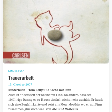
KINDERBUCH
Trauerarbeit
15. Oktober 2007
7
.
Kinderbuch | Tom Kelly: Die Sache mit Finn
J
Alles ist anders seit der Sache mit Finn. So anders, dass der
u
10jährige Danny es zu Hause einfach nicht mehr aushält. Er kauft
l
i
sich eine Zugfahrkarte und reist ans Meer, dorthin wo er mit Finn
2
zusammen glücklich war. Von
ANDREA WANNER
0