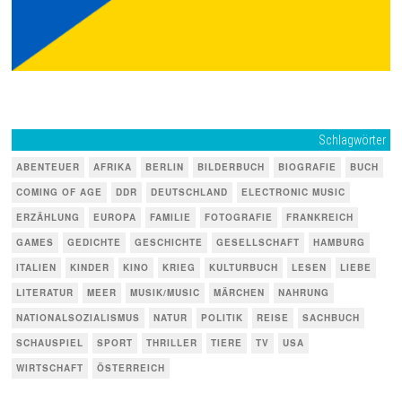
Schlagwörter
ABENTEUER
AFRIKA
BERLIN
BILDERBUCH
BIOGRAFIE
BUCH
COMING OF AGE
DDR
DEUTSCHLAND
ELECTRONIC MUSIC
ERZÄHLUNG
EUROPA
FAMILIE
FOTOGRAFIE
FRANKREICH
GAMES
GEDICHTE
GESCHICHTE
GESELLSCHAFT
HAMBURG
ITALIEN
KINDER
KINO
KRIEG
KULTURBUCH
LESEN
LIEBE
LITERATUR
MEER
MUSIK/MUSIC
MÄRCHEN
NAHRUNG
NATIONALSOZIALISMUS
NATUR
POLITIK
REISE
SACHBUCH
SCHAUSPIEL
SPORT
THRILLER
TIERE
TV
USA
WIRTSCHAFT
ÖSTERREICH