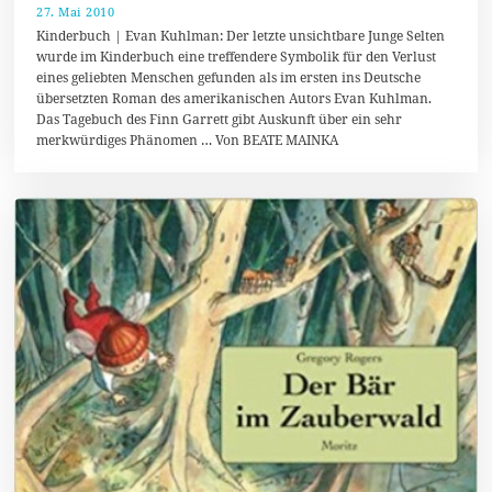
27. Mai 2010
8
.
Kinderbuch | Evan Kuhlman: Der letzte unsichtbare Junge Selten
J
wurde im Kinderbuch eine treffendere Symbolik für den Verlust
u
eines geliebten Menschen gefunden als im ersten ins Deutsche
l
i
übersetzten Roman des amerikanischen Autors Evan Kuhlman.
2
Das Tagebuch des Finn Garrett gibt Auskunft über ein sehr
0
merkwürdiges Phänomen … Von BEATE MAINKA
1
8