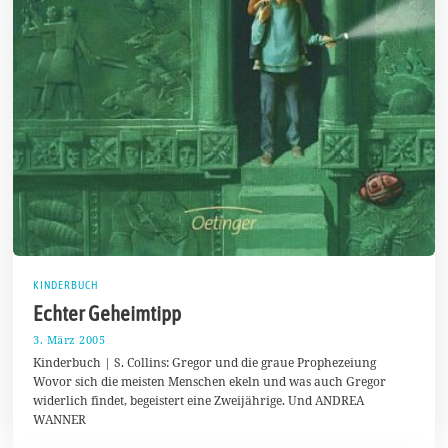
KINDERBUCH
Echter Geheimtipp
3. März 2005
2
5
Kinderbuch | S. Collins: Gregor und die graue Prophezeiung
.
Wovor sich die meisten Menschen ekeln und was auch Gregor
J
widerlich findet, begeistert eine Zweijährige. Und ANDREA
u
l
WANNER
i
2