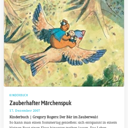
KINDERBUCH
Zauberhafter Märchenspuk
17. Dezember 2007
7
.
Kinderbuch | Gregory Rogers: Der Bär im Zauberwal
d
J
So kann man einen Sommertag genießen: sich entspannt in einem
u
kleinen Boot einen Fluss hinunter treiben lassen. Das Leben
l