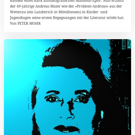
Bänden eines stark autobiografischen Mammut-Epos‘. Nun erzählt
e
r
der 49-jährige Andreas Maier wie der »Problem-Andreas« aus der
2
Wetterau (ein Landstrich in Mittelhessen) in Kinder- und
0
Jugendtagen seine ersten Begegnungen mit der Literatur erlebt hat.
1
Von PETER MOHR
6