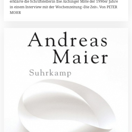
erklärte die Schriftstellerin Ilse Aichinger Mitte der 1990er Jahre
0
in einem Interview mit der Wochenzeitung ›Die Zeit‹. Von PETER
1
6
MOHR