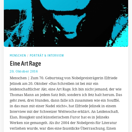
MENSCHEN
/
PORTRÄT & INTERVIEW
Eine Art Rage
20. Oktober 2016
2
6
Menschen | Zum 70. Geburtstag von Nobelpreisträgerin Elfriede
.
Jelinek am 20. Oktober »Das Schreiben ist bei mir ein
O
leidenschaftlicher Akt, eine Art Rage. Ich bin nicht jemand, der wie
k
t
Thomas Mann an jedem Satz feilt, sondern ich fetz halt herum. Das
o
geht zwei, drei Stunden, dann falle ich zusammen wie ein Soufflé,
b
in das man mit einer Nadel sticht«, hat Elfriede Jelinek in einem
e
r
Interview mit der Schweizer Weltwoche erklärt. An Leidenschaft,
2
Elan, Bissigkeit und künstlerischem Furor hat es in Jelineks
0
Werken nie gemangelt. Als ihr 2004 der Nobelpreis für Literatur
1
verliehen wurde, war dies eine faustdicke Überraschung. Einen
6