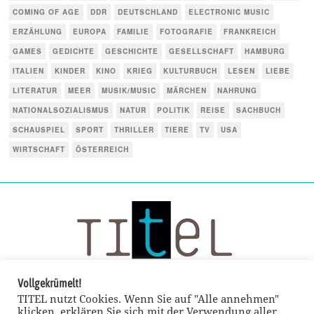
COMING OF AGE
DDR
DEUTSCHLAND
ELECTRONIC MUSIC
ERZÄHLUNG
EUROPA
FAMILIE
FOTOGRAFIE
FRANKREICH
GAMES
GEDICHTE
GESCHICHTE
GESELLSCHAFT
HAMBURG
ITALIEN
KINDER
KINO
KRIEG
KULTURBUCH
LESEN
LIEBE
LITERATUR
MEER
MUSIK/MUSIC
MÄRCHEN
NAHRUNG
NATIONALSOZIALISMUS
NATUR
POLITIK
REISE
SACHBUCH
SCHAUSPIEL
SPORT
THRILLER
TIERE
TV
USA
WIRTSCHAFT
ÖSTERREICH
Vollgekrümelt!
TITEL nutzt Cookies. Wenn Sie auf "Alle annehmen"
klicken, erklären Sie sich mit der Verwendung aller