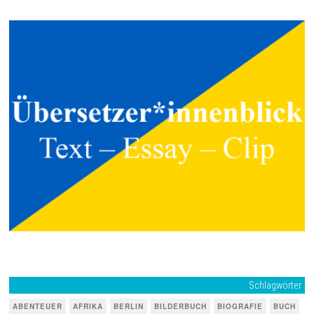
Schlagwörter
ABENTEUER
AFRIKA
BERLIN
BILDERBUCH
BIOGRAFIE
BUCH