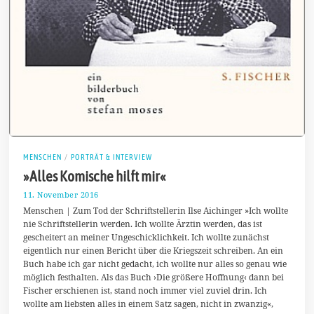
MENSCHEN
/
PORTRÄT & INTERVIEW
»Alles Komische hilft mir«
11. November 2016
2
0
Menschen | Zum Tod der Schriftstellerin Ilse Aichinger »Ich wollte
.
nie Schriftstellerin werden. Ich wollte Ärztin werden, das ist
N
gescheitert an meiner Ungeschicklichkeit. Ich wollte zunächst
o
v
eigentlich nur einen Bericht über die Kriegszeit schreiben. An ein
e
Buch habe ich gar nicht gedacht, ich wollte nur alles so genau wie
m
möglich festhalten. Als das Buch ›Die größere Hoffnung‹ dann bei
b
e
Fischer erschienen ist, stand noch immer viel zuviel drin. Ich
r
wollte am liebsten alles in einem Satz sagen, nicht in zwanzig«,
2