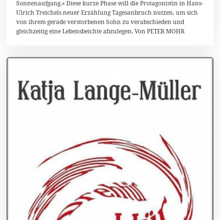
Sonnenaufgang.« Diese kurze Phase will die Protagonistin in Hans-
k
t
Ulrich Treichels neuer Erzählung Tagesanbruch nutzen, um sich
o
von ihrem gerade verstorbenen Sohn zu verabschieden und
b
gleichzeitig eine Lebensbeichte abzulegen. Von PETER MOHR
e
r
2
0
1
6