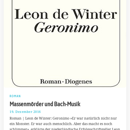
ROMAN
Massenmörder und Bach-Musik
19. Dezember 2016
2
3
Roman | Leon de Winter: Geronimo »Er war natürlich nicht nur
.
ein Monster. Er war auch menschlich. Aber das macht es noch
D
schlimmer«, erklärte der niederländische Erfolgsschriftsteller Leon
e