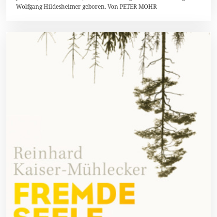
Wolfgang Hildesheimer geboren. Von PETER MOHR
e
z
e
m
b
e
r
2
0
1
6