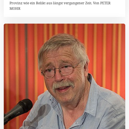
2
Provinz wie ein Relikt aus längst vergangener Zeit. Von PETER
0
MOHR
1
6