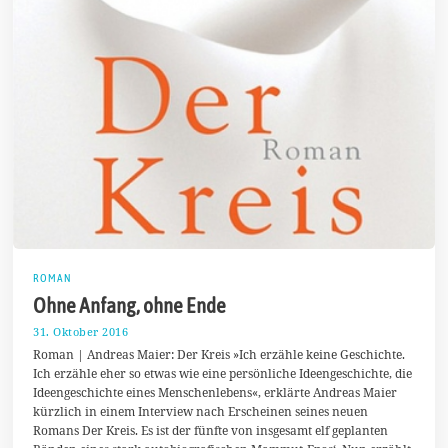
ROMAN
Ohne Anfang, ohne Ende
31. Oktober 2016
5
.
Roman | Andreas Maier: Der Kreis »Ich erzähle keine Geschichte.
N
Ich erzähle eher so etwas wie eine persönliche Ideengeschichte, die
o
Ideengeschichte eines Menschenlebens«, erklärte Andreas Maier
v
e
kürzlich in einem Interview nach Erscheinen seines neuen
m
Romans Der Kreis. Es ist der fünfte von insgesamt elf geplanten
b