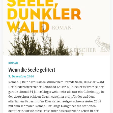
ROMAN
Wenn die Seele gefriert
5. Dezember 2016
9
.
Roman | Reinhard Kaiser-Mühlecker: Fremde Seele, dunkler Wald
D
Der Niederösterreicher Reinhard Kaiser-Mühlecker ist trotz seiner
e
gerade einmal 34 Jahre längst weit mehr als nur ein Geheimtipp in
z
e
der deutschsprachigen Gegenwartsliteratur. Als der auf dem
m
elterlichen Bauernhof in Eberstalzell aufgewachsene Autor 2008
b
mit dem schmalen Roman Der lange Gang über die Stationen
e
r
debütierte, wirkte diese Prosa über das bäuerliche Leben in der