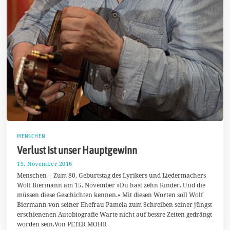
MENSCHEN
Verlust ist unser Hauptgewinn
15. November 2016
2
1
Menschen | Zum 80. Geburtstag des Lyrikers und Liedermachers
.
Wolf Biermann am 15. November »Du hast zehn Kinder. Und die
N
müssen diese Geschichten kennen.« Mit diesen Worten soll Wolf
o
v
Biermann von seiner Ehefrau Pamela zum Schreiben seiner jüngst
e
erschienenen Autobiografie Warte nicht auf bessre Zeiten gedrängt
m
worden sein.Von PETER MOHR
b