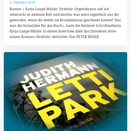
3. Oktober 2016
8
.
Roman | Katja Lange-Müller: Drehtür »Irgendwann saß ich
O
senkrecht in meinem Bett und dachte, was wäre eigentlich aus dir
k
geworden, wenn du weiter im Krankenhaus gearbeitet hättest? Das
t
o
war die Initialidee für das Buch«, hatte die Berliner Schriftstellerin
b
Katja Lange-Müller in einem Interview über das Entstehen ihres
e
neuen Romans ›Drehtür‹ berichtet. Von PETER MOHR
r
2
0
1
6