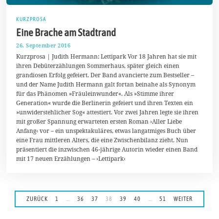
KURZPROSA
Eine Brache am Stadtrand
26. September 2016
4
.
Kurzprosa | Judith Hermann: Lettipark Vor 18 Jahren hat sie mit
O
ihren Debüterzählungen Sommerhaus, später gleich einen
k
grandiosen Erfolg gefeiert. Der Band avancierte zum Bestseller –
t
o
und der Name Judith Hermann galt fortan beinahe als Synonym
b
für das Phänomen »Fräuleinwunder«. Als »Stimme ihrer
e
Generation« wurde die Berlinerin gefeiert und ihren Texten ein
r
2
»unwiderstehlicher Sog« attestiert. Vor zwei Jahren legte sie ihren
0
mit großer Spannung erwarteten ersten Roman ›Aller Liebe
1
Anfang‹ vor – ein unspektakuläres, etwas langatmiges Buch über
6
eine Frau mittleren Alters, die eine Zwischenbilanz zieht. Nun
präsentiert die inzwischen 46-jährige Autorin wieder einen Band
mit 17 neuen Erzählungen – ›Lettipark‹
ZURÜCK
1
…
36
37
38
39
40
…
51
WEITER