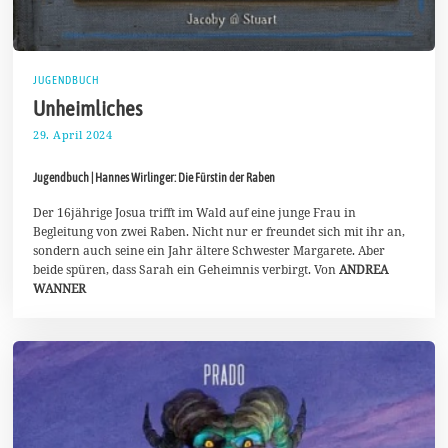
JUGENDBUCH
Unheimliches
29. April 2024
6
.
M
Jugendbuch | Hannes Wirlinger: Die Fürstin der Raben
a
i
2
Der 16jährige Josua trifft im Wald auf eine junge Frau in
0
Begleitung von zwei Raben. Nicht nur er freundet sich mit ihr an,
2
sondern auch seine ein Jahr ältere Schwester Margarete. Aber
4
beide spüren, dass Sarah ein Geheimnis verbirgt. Von
ANDREA
WANNER