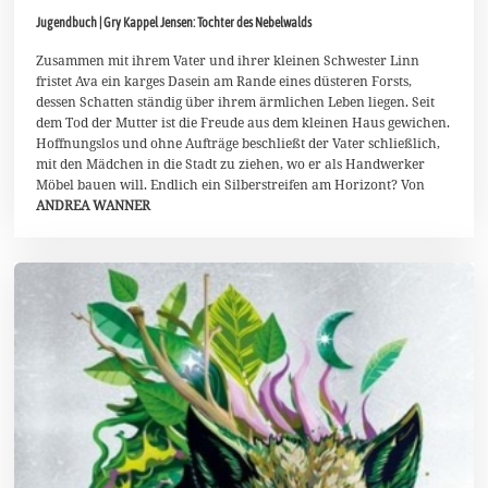
.
Jugendbuch | Gry Kappel Jensen: Tochter des Nebelwalds
M
ä
r
Zusammen mit ihrem Vater und ihrer kleinen Schwester Linn
z
fristet Ava ein karges Dasein am Rande eines düsteren Forsts,
2
dessen Schatten ständig über ihrem ärmlichen Leben liegen. Seit
0
dem Tod der Mutter ist die Freude aus dem kleinen Haus gewichen.
2
6
Hoffnungslos und ohne Aufträge beschließt der Vater schließlich,
mit den Mädchen in die Stadt zu ziehen, wo er als Handwerker
Möbel bauen will. Endlich ein Silberstreifen am Horizont? Von
ANDREA WANNER