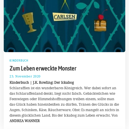
KINDERBUCH
Zum Leben erweckte Monster
23. November 2020
3
0
Kinderbuch | J.K. Rowling: Der Ickabog
.
Schlaraffien ist ein wunderbares Königreich. Wer dabei sofort an
N
das Schlaraffenland denkt, liegt nicht falsch. Gebäckteilchen wie
o
v
Feenwiegen oder Himmelshoffnungen treiben einem, sollte man
e
das Glück haben hineinbeißen zu dürfen, Tränen des Glücks in die
m
Augen, Schinken, Käse, Räucherware, Obst: Es mangelt an nichts in
b
e
diesem glücklichen Land. Bis der Ickabog zum Leben erwacht. Von
r
ANDREA WANNER
2
0