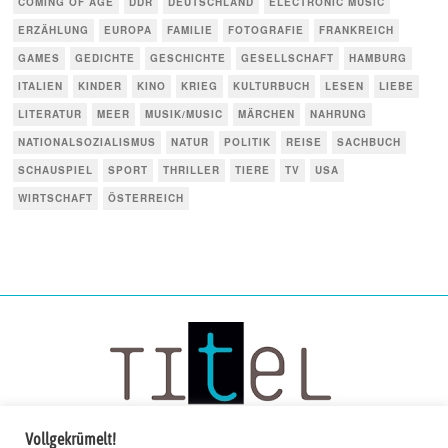
COMING OF AGE
DDR
DEUTSCHLAND
ELECTRONIC MUSIC
ERZÄHLUNG
EUROPA
FAMILIE
FOTOGRAFIE
FRANKREICH
GAMES
GEDICHTE
GESCHICHTE
GESELLSCHAFT
HAMBURG
ITALIEN
KINDER
KINO
KRIEG
KULTURBUCH
LESEN
LIEBE
LITERATUR
MEER
MUSIK/MUSIC
MÄRCHEN
NAHRUNG
NATIONALSOZIALISMUS
NATUR
POLITIK
REISE
SACHBUCH
SCHAUSPIEL
SPORT
THRILLER
TIERE
TV
USA
WIRTSCHAFT
ÖSTERREICH
Vollgekrümelt!