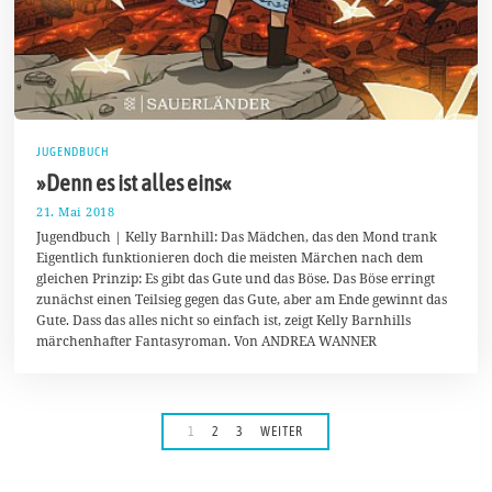
JUGENDBUCH
»Denn es ist alles eins«
21. Mai 2018
2
4
Jugendbuch | Kelly Barnhill: Das Mädchen, das den Mond trank
.
Eigentlich funktionieren doch die meisten Märchen nach dem
M
gleichen Prinzip: Es gibt das Gute und das Böse. Das Böse erringt
a
i
zunächst einen Teilsieg gegen das Gute, aber am Ende gewinnt das
2
Gute. Dass das alles nicht so einfach ist, zeigt Kelly Barnhills
0
märchenhafter Fantasyroman. Von ANDREA WANNER
1
8
1
2
3
WEITER