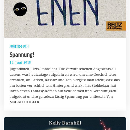
JUGENDBUCH
Spannung!
18. Juni 2018
2
0
Jugendbuch | Iris Stobbelaar: Die Verwunschenen Angesichts all
.
dessen, was heutzutage aufgefahren wird, um eine Geschichte zu
J
erzählen, an Farben, Rasanz und Ton, vergisst man leicht, dass das
u
n
am besten vor schlichtem Hintergrund wirkt. Iris Stobbelaar hat
i
ihren ersten Fantasy-Roman auf Schlichtheit und Geradlinigkeit
2
aufgebaut und so geradezu lässig Spannung pur entfesselt. Von
0
1
MAGALI HEIẞLER
8