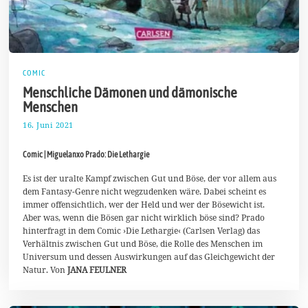
COMIC
Menschliche Dämonen und dämonische
Menschen
16. Juni 2021
2
5
.
Comic | Miguelanxo Prado: Die Lethargie
J
u
n
Es ist der uralte Kampf zwischen Gut und Böse, der vor allem aus
i
dem Fantasy-Genre nicht wegzudenken wäre. Dabei scheint es
2
immer offensichtlich, wer der Held und wer der Bösewicht ist.
0
Aber was, wenn die Bösen gar nicht wirklich böse sind? Prado
2
1
hinterfragt in dem Comic ›Die Lethargie‹ (Carlsen Verlag) das
Verhältnis zwischen Gut und Böse, die Rolle des Menschen im
Universum und dessen Auswirkungen auf das Gleichgewicht der
Natur. Von
JANA FEULNER