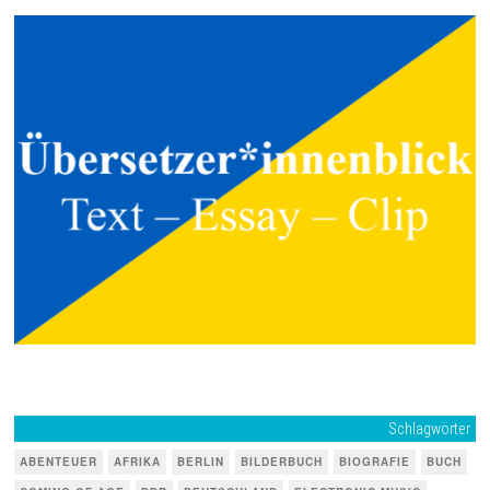
Schlagwörter
ABENTEUER
AFRIKA
BERLIN
BILDERBUCH
BIOGRAFIE
BUCH