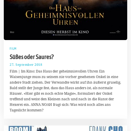
FILM
Süßes oder Saures?
27. September 2018
4
.
Film | Im Kino: Das Haus der geheimnisvollen Uhren Ein
O
Waisenjunge muss zu seinem nie vorher gesehenen Onkel in eine
k
andere Stadt ziehen. Der Verwandte wirkt auf ihn äußerst gruselig.
t
o
Bald stellt der Junge fest, dass das Haus anders ist, als normale
b
Häuser. »Hier gibt es noch echte Magie«, formuliert der Onkel
e
treffend und weist den Kleinen nach und nach in die Kunst der
r
2
Hexerei ein. ANNA NOAH fragt sich: Was wird noch alles ans
0
Tageslicht kommen?
1
8