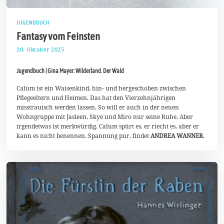
JUGENDBUCH
Fantasy vom Feinsten
20. Oktober 2025
2
9
.
Jugendbuch | Gina Mayer: Wilderland. Der Wald
O
k
t
Calum ist ein Waisenkind, hin- und hergeschoben zwischen
o
Pflegeeltern und Heimen. Das hat den Vierzehnjährigen
b
misstrauisch werden lassen. So will er auch in der neuen
e
Wohngruppe mit Jasleen, Skye und Miro nur seine Ruhe. Aber
r
2
irgendetwas ist merkwürdig. Calum spürt es, er riecht es, aber er
0
kann es nicht benennen. Spannung pur, findet
ANDREA WANNER
.
2
5