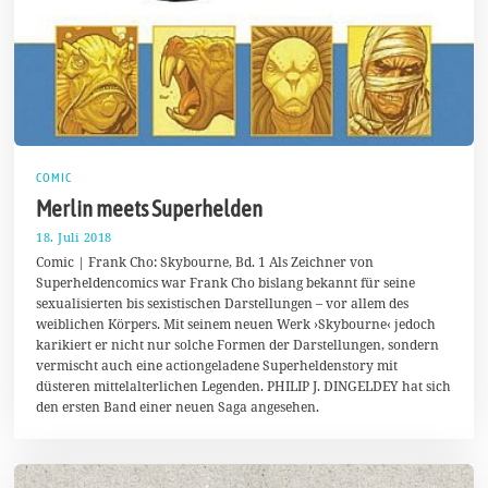
COMIC
Merlin meets Superhelden
18. Juli 2018
2
3
Comic | Frank Cho: Skybourne, Bd. 1 Als Zeichner von
.
Superheldencomics war Frank Cho bislang bekannt für seine
J
sexualisierten bis sexistischen Darstellungen – vor allem des
u
l
weiblichen Körpers. Mit seinem neuen Werk ›Skybourne‹ jedoch
i
karikiert er nicht nur solche Formen der Darstellungen, sondern
2
vermischt auch eine actiongeladene Superheldenstory mit
0
1
düsteren mittelalterlichen Legenden. PHILIP J. DINGELDEY hat sich
8
den ersten Band einer neuen Saga angesehen.