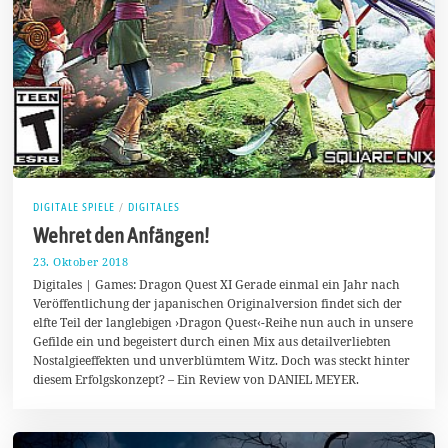
DIGITALE SPIELE
/
DIGITALES
Wehret den Anfängen!
23. Oktober 2018
2
8
Digitales | Games: Dragon Quest XI Gerade einmal ein Jahr nach
.
Veröffentlichung der japanischen Originalversion findet sich der
O
elfte Teil der langlebigen ›Dragon Quest‹-Reihe nun auch in unsere
k
t
Gefilde ein und begeistert durch einen Mix aus detailverliebten
o
Nostalgieeffekten und unverblümtem Witz. Doch was steckt hinter
b
diesem Erfolgskonzept? – Ein Review von DANIEL MEYER.
e
r
2
0
1