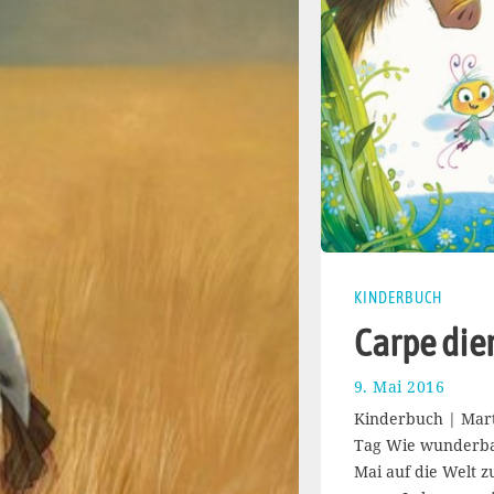
KINDERBUCH
Carpe di
9. Mai 2016
1
7
Kinderbuch | Marti
.
Tag Wie wunderb
A
Mai auf die Welt 
u