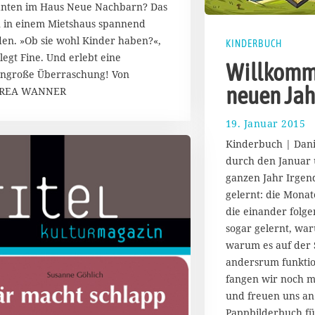
anten im Haus Neue Nachbarn? Das
A
 in einem Mietshaus spannend
u
g
en. »Ob sie wohl Kinder haben?«,
KINDERBUCH
u
legt Fine. Und erlebt eine
Willkomm
s
engroße Überraschung! Von
t
neuen Jah
REA WANNER
2
0
19. Januar 2015
1
1
7
7
Kinderbuch | Dani
.
durch den Januar 
A
ganzen Jahr Irgen
u
g
gelernt: die Monate
u
die einander folge
s
sogar gelernt, war
t
warum es auf der
2
andersrum funktion
0
1
fangen wir noch m
7
und freuen uns an
Pappbilderbuch für