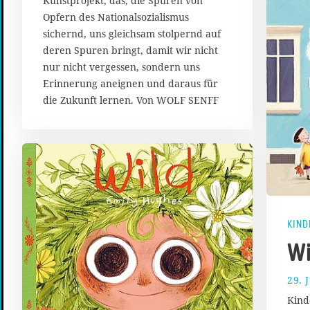
Kunstprojekt, das, die Spuren von
Opfern des Nationalsozialismus
sichernd, uns gleichsam stolpernd auf
deren Spuren bringt, damit wir nicht
nur nicht vergessen, sondern uns
Erinnerung aneignen und daraus für
die Zukunft lernen. Von WOLF SENFF
KIND
Wi
29. 
Kind