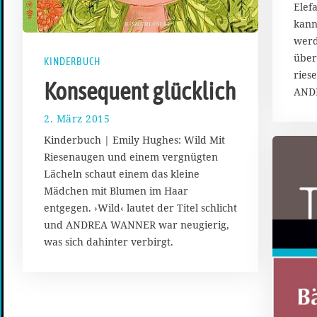
Elef
kann
werd
über
KINDERBUCH
ries
Konsequent glücklich
AND
2. März 2015
1
7
Kinderbuch | Emily Hughes: Wild Mit
.
Riesenaugen und einem vergnügten
A
Lächeln schaut einem das kleine
u
g
Mädchen mit Blumen im Haar
u
entgegen. ›Wild‹ lautet der Titel schlicht
s
und ANDREA WANNER war neugierig,
t
was sich dahinter verbirgt.
2
0
1
7