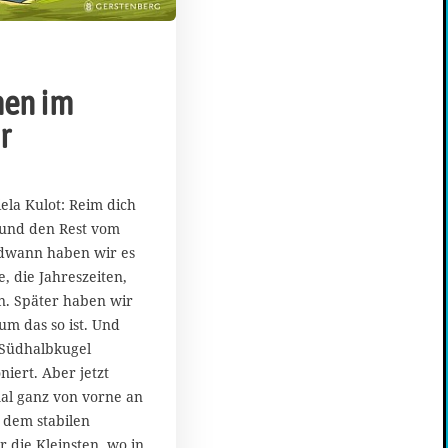
en im
r
ela Kulot: Reim dich
und den Rest vom
dwann haben wir es
, die Jahreszeiten,
n. Später haben wir
um das so ist. Und
 Südhalbkugel
iert. Aber jetzt
al ganz von vorne an
 dem stabilen
 die Kleinsten, wo in