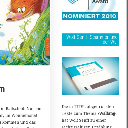
Wolf Senff: Scammon und
der Wal
em
Die in TITEL abgedruckten
n Baltscheit: Nur ein
Texte zum Thema
›Walfang‹
ar, im Wonnemonat
hat Wolf Senff zu einer
zu kommen und das
sechzigseitigen Erzählung