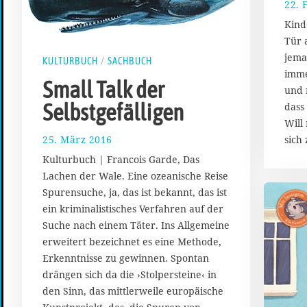
22. 
Kind
Tür 
jema
KULTURBUCH
/
SACHBUCH
imme
Small Talk der
und 
Selbstgefälligen
dass 
Will
25. März 2016
2
sich
2
Kulturbuch | Francois Garde, Das
.
Lachen der Wale. Eine ozeanische Reise
M
Spurensuche, ja, das ist bekannt, das ist
a
i
ein kriminalistisches Verfahren auf der
2
Suche nach einem Täter. Ins Allgemeine
0
erweitert bezeichnet es eine Methode,
1
Erkenntnisse zu gewinnen. Spontan
6
drängen sich da die ›Stolpersteine‹ in
den Sinn, das mittlerweile europäische