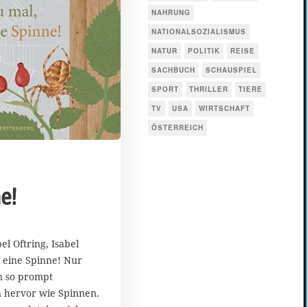
NAHRUNG
NATIONALSOZIALISMUS
NATUR
POLITIK
REISE
SACHBUCH
SCHAUSPIEL
SPORT
THRILLER
TIERE
TV
USA
WIRTSCHAFT
ÖSTERREICH
e!
l Oftring, Isabel
 eine Spinne! Nur
n so prompt
 hervor wie Spinnen.