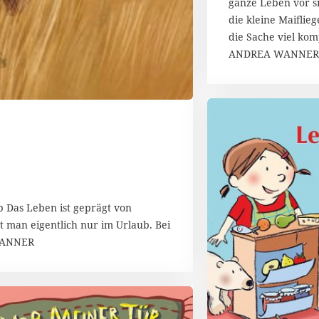
g
ganze Leben vor si
u
die kleine Maiflieg
s
die Sache viel kom
t
ANDREA WANNER
2
0
1
7
 Das Leben ist geprägt von
 man eigentlich nur im Urlaub. Bei
 WANNER