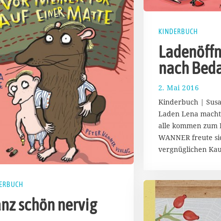
KINDERBUCH
Ladenöffn
nach Beda
2. Mai 2016
1
7
Kinderbuch | Susa
.
Laden Lena macht
A
alle kommen zum 
u
g
WANNER freute si
u
vergnüglichen Kau
s
t
2
ERBUCH
0
1
nz schön nervig
7