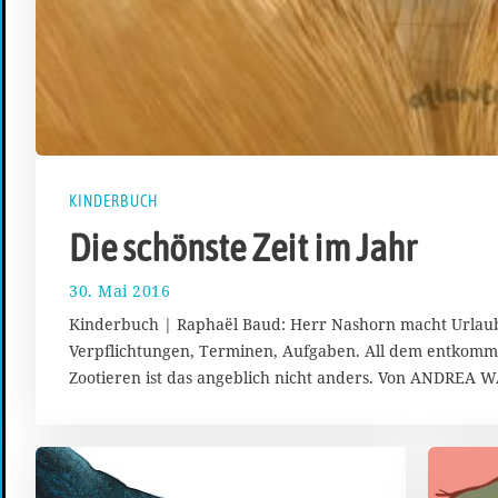
KINDERBUCH
Die schönste Zeit im Jahr
30. Mai 2016
1
7
Kinderbuch | Raphaël Baud: Herr Nashorn macht Urlaub
.
Verpflichtungen, Terminen, Aufgaben. All dem entkommt
A
Zootieren ist das angeblich nicht anders. Von ANDREA
u
g
u
s
t
2