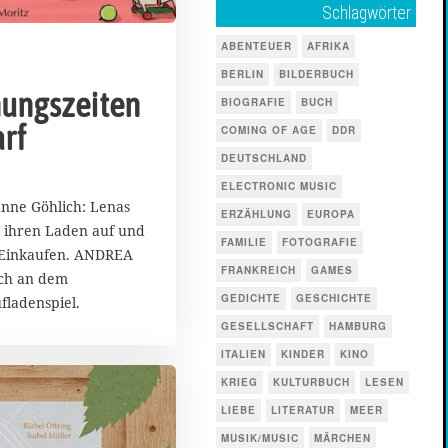
Schlagwörter
ABENTEUER
AFRIKA
BERLIN
BILDERBUCH
ungszeiten
BIOGRAFIE
BUCH
rf
COMING OF AGE
DDR
DEUTSCHLAND
ELECTRONIC MUSIC
nne Göhlich: Lenas
ERZÄHLUNG
EUROPA
 ihren Laden auf und
FAMILIE
FOTOGRAFIE
Einkaufen. ANDREA
FRANKREICH
GAMES
ch an dem
GEDICHTE
GESCHICHTE
fladenspiel.
GESELLSCHAFT
HAMBURG
ITALIEN
KINDER
KINO
KRIEG
KULTURBUCH
LESEN
LIEBE
LITERATUR
MEER
MUSIK/MUSIC
MÄRCHEN