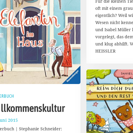
Für die kleinen Tie
s
oft mit einem gr
t
eigentlich? Weil 
2
Wesen nicht kenne
0
1
und Isabel Müller
7
vorgelegt, das dem
und klug abhilft.
HEISSLER
ERBUCH
llkommenskultur
Juni 2015
1
7
erbuch | Stephanie Schneider:
.