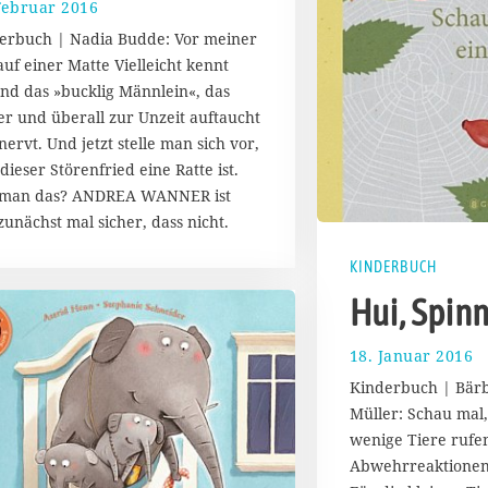
Februar 2016
1
7
erbuch | Nadia Budde: Vor meiner
.
auf einer Matte Vielleicht kennt
A
nd das »bucklig Männlein«, das
u
g
r und überall zur Unzeit auftaucht
u
nervt. Und jetzt stelle man sich vor,
s
dieser Störenfried eine Ratte ist.
t
 man das? ANDREA WANNER ist
2
 zunächst mal sicher, dass nicht.
0
1
7
KINDERBUCH
Hui, Spinn
18. Januar 2016
1
7
Kinderbuch | Bärbe
.
Müller: Schau mal,
A
wenige Tiere rufe
u
g
Abwehrreaktionen
u