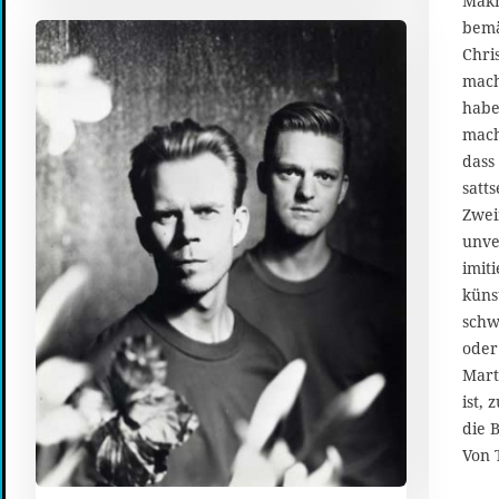
Makr
0
1
bemä
8
Chri
mach
habe
mach
dass
satt
Zwei
unve
imit
küns
schw
oder
Mart
ist,
die 
Von