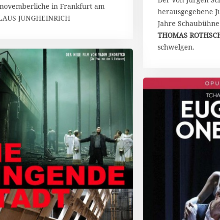
e novemberliche in Frankfurt am
herausgegebene J
-KLAUS JUNGHEINRICH
Jahre Schaubühne 
THOMAS ROTHSC
schwelgen.