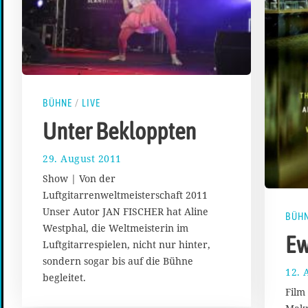
BÜHNE
/
LIVE
Unter Bekloppten
29. August 2011
2
5
Show | Von der
.
Luftgitarrenweltmeisterschaft 2011
F
Unser Autor JAN FISCHER hat Aline
e
BÜH
b
Westphal, die Weltmeisterin im
Ew
r
Luftgitarrespielen, nicht nur hinter,
u
sondern sogar bis auf die Bühne
a
12. 
begleitet.
r
Film
2