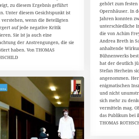
gehört zum festen
ä
eigt, zu diesem Ergebnis geführt
r
Opernhäuser. In 
n. Unter diesem Gesichtspunkt ist
z
Jahren konnten zw
u verstehen, wenn die Beteiligten
2
unterschiedliche 
rgert auf jede negative Kritik
0
die von Achim Fre
eren. Sie ist ja auch eine
1
Andrea Breth in S
4
achtung der Anstrengungen, die sie
anhaltende Wirkun
stiert haben. Von THOMAS
Bühnenwerks best
HSCHILD
hat der deutlich 
Stefan Herheim sic
angenommen. Herhe
enigmatischen Ins
und nicht unumstri
sich mehr zu denke
vermitteln mag. O
das Publikum bei i
THOMAS ROTHSC