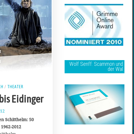
Wolf Senff: Scammon und
der Wal
CH
/
THEATER
bis Eidinger
012
3
0
n Schitthelm: 50
.
 1962-2012
J
hitthelm