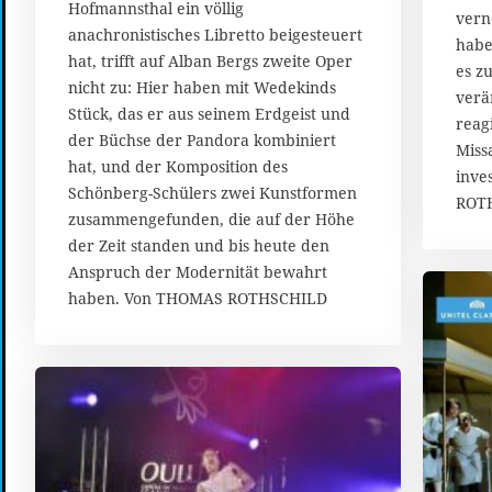
Hofmannsthal ein völlig
4
vern
anachronistisches Libretto beigesteuert
habe
hat, trifft auf Alban Bergs zweite Oper
es z
nicht zu: Hier haben mit Wedekinds
verä
Stück, das er aus seinem Erdgeist und
reagi
der Büchse der Pandora kombiniert
Miss
hat, und der Komposition des
inve
Schönberg-Schülers zwei Kunstformen
ROT
zusammengefunden, die auf der Höhe
der Zeit standen und bis heute den
Anspruch der Modernität bewahrt
haben. Von THOMAS ROTHSCHILD