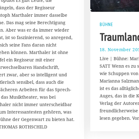
opulos Es gibt Leute, die
M
ngeln, dass der Regisseur
ä
r
stoph Marthaler immer dasselbe
z
e. Das mag seine Berechtigung
BÜHNE
2
n. Aber was er da immer wieder
0
Traumland
t, ist so faszinierend, so anregend,
1
 sich seine Fans daran nicht
4
18. November 20
sehen können. Marthaler ist ohne
Live | Bühne: Mar
fel ein Regisseur mit einer
SATT Wenn es zu spä
rwechselbaren Handschrift,
wie Schuppen von
iert zwar, aber so intelligent und
Marianna Salzman
tlerisch sensibel, dass auch die
ist es das alltägli
ächeren Arbeiten für das Sprech-
Auges, das in die 
 das Musiktheater, was bei
Verlag der Autore
haler nicht immer unterscheidbar
freundlicherweise
 zum Interessantesten gehören, was
lesen gegeben. V
Bühne der Gegenwart zu bieten hat.
 THOMAS ROTHSCHILD