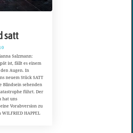
 satt
10
2
4
ianna Salzmann:
.
t ist, fällt es einem
F
 den Augen. In
e
b
ns neuem Stück SATT
r
che Blindsein sehenden
u
Katastrophe führt. Der
a
n hat uns
r
 eine Vorabversion zu
2
0
on WILFRIED HAPPEL
1
8