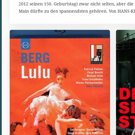
2012 seinen 150. Geburtstag) zwar nicht selten, aber di
ä
r
Main dürfte zu den spannendsten gehören. Von HANS
z
2
0
1
4