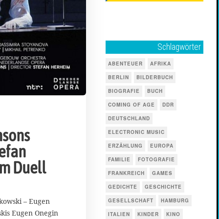
Schlagwörter
ABENTEUER
AFRIKA
BERLIN
BILDERBUCH
BIOGRAFIE
BUCH
COMING OF AGE
DDR
DEUTSCHLAND
nsons
ELECTRONIC MUSIC
ERZÄHLUNG
EUROPA
tefan
FAMILIE
FOTOGRAFIE
m Duell
FRANKREICH
GAMES
GEDICHTE
GESCHICHTE
ikowski – Eugen
GESELLSCHAFT
HAMBURG
kis Eugen Onegin
ITALIEN
KINDER
KINO