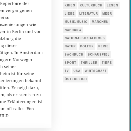
 Repertoire der
KRIEG
KULTURBUCH
LESEN
den vergangenen
LIEBE
LITERATUR
MEER
ei so
MUSIK/MUSIC
MÄRCHEN
Inszenierungen wie
NAHRUNG
yer in Berlin und von
alzburg die
NATIONALSOZIALISMUS
g dieses
NATUR
POLITIK
REISE
ätigen. In Amsterdam
SACHBUCH
SCHAUSPIEL
jüngere Norweger
SPORT
THRILLER
TIERE
h seiner
TV
USA
WIRTSCHAFT
im ist für seine
ÖSTERREICH
zenierungen bekannt
tten. Er neigt dazu,
n, als er szenisch zu
hne Erläuterungen ist
hm oft ratlos. Von
HILD