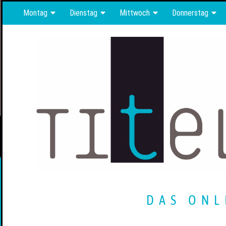
Montag
Dienstag
Mittwoch
Donnerstag
DAS ONL