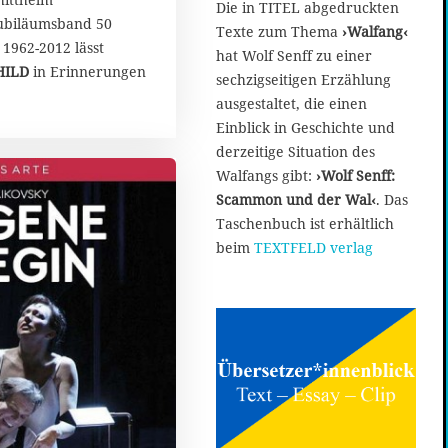
u
Die in TITEL abgedruckten
n
ubiläumsband 50
Texte zum Thema
›Walfang‹
i
1962-2012 lässt
hat Wolf Senff zu einer
2
HILD
in Erinnerungen
sechzigseitigen Erzählung
0
2
ausgestaltet, die einen
0
Einblick in Geschichte und
derzeitige Situation des
Walfangs gibt:
›Wolf Senff:
Scammon und der Wal‹
. Das
Taschenbuch ist erhältlich
beim
TEXTFELD verlag