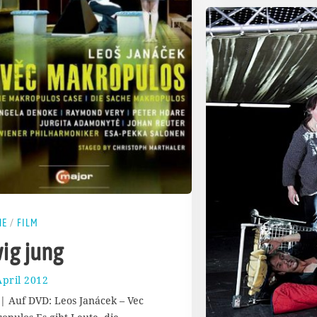
NE
/
FILM
ig jung
April 2012
2
8
 | Auf DVD: Leos Janácek – Vec
.