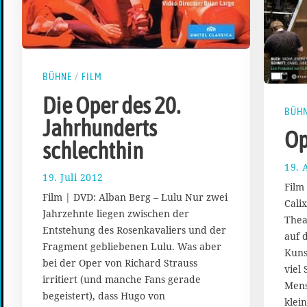
BÜHNE
/
FILM
Die Oper des 20.
BÜH
Jahrhunderts
Op
schlechthin
19. 
19. Juli 2012
1
Film
8
Film | DVD: Alban Berg – Lulu Nur zwei
Calix
.
Jahrzehnte liegen zwischen der
M
Thea
Entstehung des Rosenkavaliers und der
ä
auf 
r
Fragment gebliebenen Lulu. Was aber
Kuns
z
bei der Oper von Richard Strauss
viel
2
irritiert (und manche Fans gerade
Mens
0
begeistert), dass Hugo von
1
klei