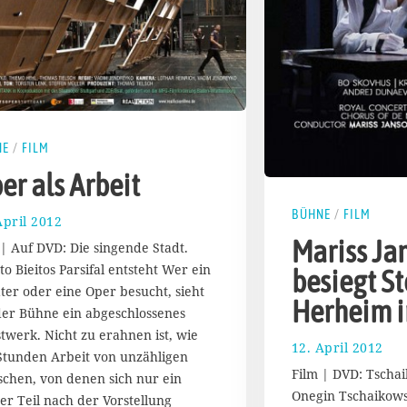
NE
/
FILM
er als Arbeit
BÜHNE
/
FILM
April 2012
2
0
Mariss Ja
 | Auf DVD: Die singende Stadt.
.
to Bieitos Parsifal entsteht Wer ein
besiegt S
M
ter oder eine Oper besucht, sieht
ä
Herheim i
r
der Bühne ein abgeschlossenes
z
twerk. Nicht zu erahnen ist, wie
12. April 2012
2
2
 Stunden Arbeit von unzähligen
2
0
Film | DVD: Tscha
chen, von denen sich nur ein
.
1
Onegin Tschaikows
ner Teil nach der Vorstellung
M
4