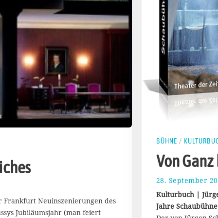
BÜHNE
/
KULTURBU
Von Ganz 
iches
28. September 2
Kulturbuch | Jürge
er Frankfurt Neuinszenierungen des
Jahre Schaubühne
ssys Jubiläumsjahr (man feiert
Der von Jürgen Sc