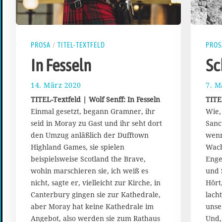
PROSA
/
TITEL-TEXTFELD
PROS
In Fesseln
Sc
14. März 2020
2
7. M
5
TITEL-Textfeld | Wolf Senff: In Fesseln
TITE
.
Einmal gesetzt, begann Gramner, ihr
Wie,
M
seid in Moray zu Gast und ihr seht dort
Sanc
a
i
den Umzug anläßlich der Dufftown
wenn
2
Highland Games, sie spielen
Wach
0
beispielsweise Scotland the Brave,
Enge
2
wohin marschieren sie, ich weiß es
und 
0
nicht, sagte er, vielleicht zur Kirche, in
Hört
Canterbury gingen sie zur Kathedrale,
lach
aber Moray hat keine Kathedrale im
unse
Angebot, also werden sie zum Rathaus
Und,