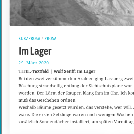
KURZPROSA
/
PROSA
Im Lager
29. März 2020
2
8
TITEL-Textfeld | Wolf Senff: Im Lager
.
Bei den zwei verkümmerten Azaleen ging Lassberg zwei S
F
Böschung strandseitig entlang der Sichtschutzplane war
e
b
worden. Der Lärm der Raupen klang ihm im Ohr. Ich ko
r
muß das Geschehen ordnen.
u
Weshalb Bäume gesetzt wurden, das verstehe, wer will. 
a
wäre. Die ersten Setzlinge waren nach wenigen Wochen 
r
zusätzlich Sonnendächer installiert, am späten Vormittag
2
0