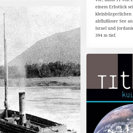
m
einem Erbstück se
b
kleinbürgerlichen 
e
abflußloser See a
r
2
Israel und Jordani
0
394 m tief.
2
0