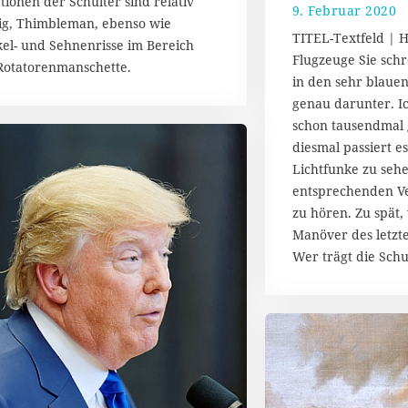
tionen der Schulter sind relativ
9. Februar 2020
1
2
ig, Thimbleman, ebenso wie
3
0
TITEL-Textfeld | 
el- und Sehnenrisse im Bereich
.
Flugzeuge Sie sch
F
Rotatorenmanschette.
in den sehr blauen
e
b
genau darunter. I
r
schon tausendmal 
u
diesmal passiert es
a
Lichtfunke zu sehe
r
entsprechenden Ve
2
0
zu hören. Zu spät,
2
Manöver des letzt
0
Wer trägt die Schu