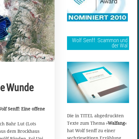
Wolf Senff: Scammon und
der Wal
ne Wunde
olf Senff: Eine offene
Die in TITEL abgedruckten
Texte zum Thema
›Walfang‹
ch Bahr Lut (Lots
hat Wolf Senff zu einer
 aus dem Brockhaus
sechzigseitigen Erzählung
wölf Bänden, Sol-Unj,