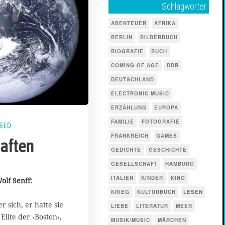
Schlagwörter
ABENTEUER
AFRIKA
BERLIN
BILDERBUCH
BIOGRAFIE
BUCH
COMING OF AGE
DDR
DEUTSCHLAND
ELECTRONIC MUSIC
ERZÄHLUNG
EUROPA
FAMILIE
FOTOGRAFIE
FELD
FRANKREICH
GAMES
aften
GEDICHTE
GESCHICHTE
GESELLSCHAFT
HAMBURG
2
5
ITALIEN
KINDER
KINO
olf Senff:
.
KRIEG
KULTURBUCH
LESEN
M
 sich, er hatte sie
a
LIEBE
LITERATUR
MEER
i
 Elite der ›Boston‹,
MUSIK/MUSIC
MÄRCHEN