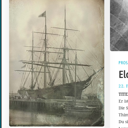
PROS
El
22. 
TITE
Er is
Die 
Thi
Du si