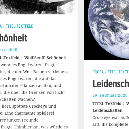
A
/
TITEL-TEXTFELD
hönheit
ärz 2020
2
5
L-Textfeld | Wolf Senff: Schönheit
.
 wenn es Engel wären, fragte
M
tus, die der Welt Farben verleihen,
a
PROSA
/
TITEL-TEXT
i
 es Engel wären, die auf das
Leidensch
2
stum der Pflanzen achten, und
0
l, die über die Grenzen von Licht
29. Februar 2020
2
Schatten wachen?
0
TITEL-Textfeld | W
, hört, spottete Crockeye und
Leidenschaften
te: Eine charmante Spielerei
Crockeye war außer
rer jungen Freunde.
satt, die komplette
 fragte Thimbleman, was würde es