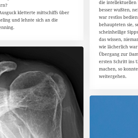
die intellektuellen
rn?
besser wußten, nei
Ausguck kletterte mittschiffs über
war restlos bedien
Reling und lehnte sich an die
behaupteten sie, s
enning.
scheinheilige Sipps
das wissen, niema
wie lächerlich war
Übergang zur Damp
ersten Schritt ins 
machen, so konnte
weitergehen.