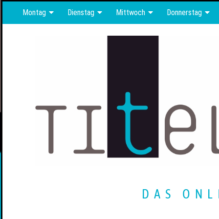
Montag
Dienstag
Mittwoch
Donnerstag
DAS ONL