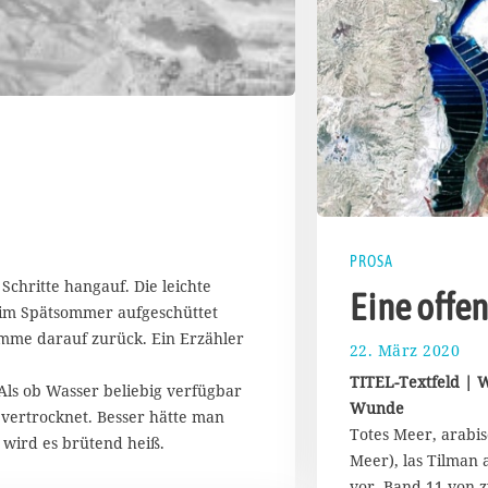
PROSA
chritte hangauf. Die leichte
Eine offe
 im Spätsommer aufgeschüttet
mme darauf zurück. Ein Erzähler
22. März 2020
1
9
TITEL-Textfeld | W
Als ob Wasser beliebig verfügbar
.
Wunde
D
vertrocknet. Besser hätte man
Totes Meer, arabis
e
 wird es brütend heiß.
z
Meer), las Tilman
e
vor, Band 11 von z