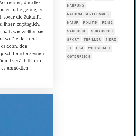
2
 Vorredner, die alles
NAHRUNG
0
n, er hatte genug, er
2
NATIONALSOZIALISMUS
t, sogar die Zukunft,
0
NATUR
POLITIK
REISE
ei ihnen zugänglich,
chaft, wie wollten sie
SACHBUCH
SCHAUSPIEL
nd wußte das, und
SPORT
THRILLER
TIERE
 es denn, den
TV
USA
WIRTSCHAFT
fschiffahrt als einen
ÖSTERREICH
Unheil verächtlich zu
 es unmöglich