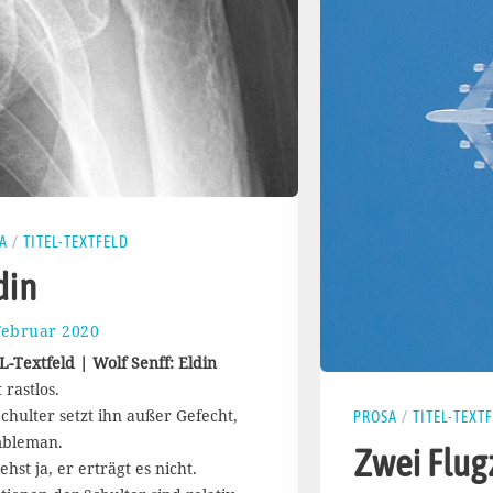
A
/
TITEL-TEXTFELD
din
Februar 2020
2
5
L-Textfeld | Wolf Senff: Eldin
.
t rastlos.
M
Schulter setzt ihn außer Gefecht,
a
PROSA
/
TITEL-TEXT
i
mbleman.
Zwei Flug
2
ehst ja, er erträgt es nicht.
0