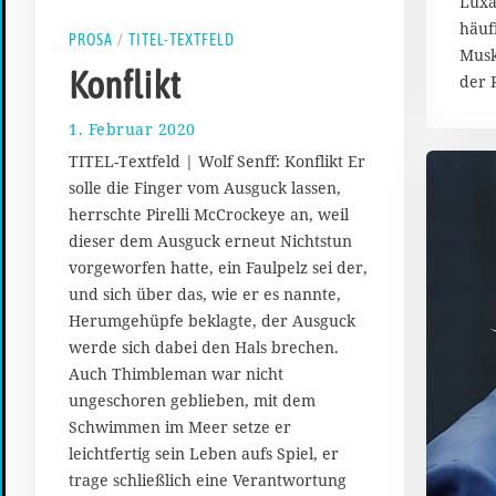
Luxa
häuf
PROSA
/
TITEL-TEXTFELD
Musk
Konflikt
der 
1. Februar 2020
9
.
TITEL-Textfeld | Wolf Senff: Konflikt Er
F
solle die Finger vom Ausguck lassen,
e
herrschte Pirelli McCrockeye an, weil
b
r
dieser dem Ausguck erneut Nichtstun
u
vorgeworfen hatte, ein Faulpelz sei der,
a
und sich über das, wie er es nannte,
r
Herumgehüpfe beklagte, der Ausguck
2
werde sich dabei den Hals brechen.
0
2
Auch Thimbleman war nicht
0
ungeschoren geblieben, mit dem
Schwimmen im Meer setze er
leichtfertig sein Leben aufs Spiel, er
trage schließlich eine Verantwortung