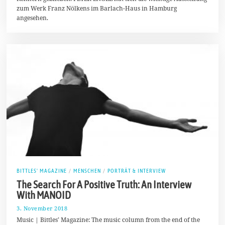
8
zum Werk Franz Nölkens im Barlach-Haus in Hamburg
angesehen.
BITTLES' MAGAZINE
/
MENSCHEN
/
PORTRÄT & INTERVIEW
The Search For A Positive Truth: An Interview
With MANOID
3. November 2018
1
7
Music | Bittles’ Magazine: The music column from the end of the
.