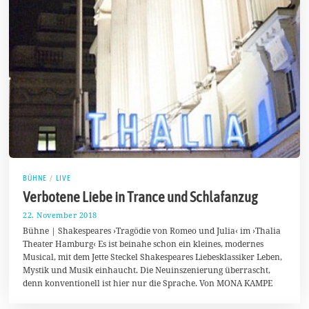
BÜHNE
/
LIVE
Verbotene Liebe in Trance und Schlafanzug
22. November 2018
2
5
Bühne | Shakespeares ›Tragödie von Romeo und Julia‹ im ›Thalia
.
Theater Hamburg‹ Es ist beinahe schon ein kleines, modernes
N
Musical, mit dem Jette Steckel Shakespeares Liebesklassiker Leben,
o
v
Mystik und Musik einhaucht. Die Neuinszenierung überrascht,
e
denn konventionell ist hier nur die Sprache. Von MONA KAMPE
m
b
e