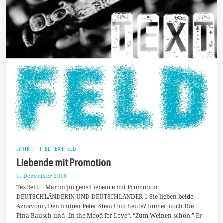
LYRIK
/
TITEL-TEXTFELD
Liebende mit Promotion
1. Dezember 2018
2
.
Textfeld | Martin Jürgens:Liebende mit Promotion
D
DEUTSCHLÄNDERIN UND DEUTSCHLÄNDER 1 Sie lieben beide
e
Aznavour, Den frühen Peter Stein Und heute? Immer noch Die
z
e
Pina Bausch und „In the Mood for Love“. “Zum Weinen schön.” Er
m