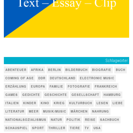
Schlagwörter
ABENTEUER
AFRIKA
BERLIN
BILDERBUCH
BIOGRAFIE
BUCH
COMING OF AGE
DDR
DEUTSCHLAND
ELECTRONIC MUSIC
ERZÄHLUNG
EUROPA
FAMILIE
FOTOGRAFIE
FRANKREICH
GAMES
GEDICHTE
GESCHICHTE
GESELLSCHAFT
HAMBURG
ITALIEN
KINDER
KINO
KRIEG
KULTURBUCH
LESEN
LIEBE
LITERATUR
MEER
MUSIK/MUSIC
MÄRCHEN
NAHRUNG
NATIONALSOZIALISMUS
NATUR
POLITIK
REISE
SACHBUCH
SCHAUSPIEL
SPORT
THRILLER
TIERE
TV
USA