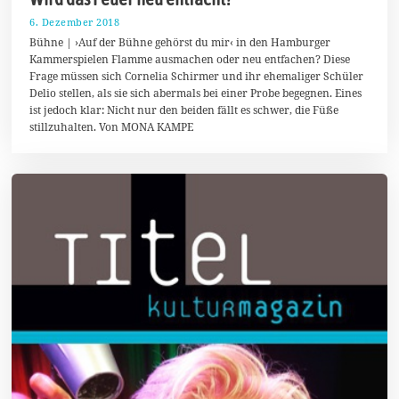
6. Dezember 2018
1
2
Bühne | ›Auf der Bühne gehörst du mir‹ in den Hamburger
.
Kammerspielen Flamme ausmachen oder neu entfachen? Diese
D
Frage müssen sich Cornelia Schirmer und ihr ehemaliger Schüler
e
z
Delio stellen, als sie sich abermals bei einer Probe begegnen. Eines
e
ist jedoch klar: Nicht nur den beiden fällt es schwer, die Füße
m
stillzuhalten. Von MONA KAMPE
b
e
r
2
0
1
8