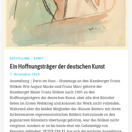
AUSSTELLUNG
/
KUNST
Ein Hoffnungsträger der deutschen Kunst
7. November 2018
2
2
Ausstellung | Paris im Sinn – Hommage an den Hamburger Franz
.
Nölken Wie August Macke und Franz Marc gehörte der
N
Hamburger Maler Franz Nölken nach 1905 zu den
o
v
Hoffnungsträgern der deutschen Kunst, aber alle drei Künstler
e
fielen im Ersten Weltkrieg und konnten ihr Werk nicht vollenden.
m
Während aber die beiden Mitglieder des ›Blauen Reiters‹ mit ihren
b
e
farbintensiven expressionistischen Bildern hierzulande zu den
r
populärsten Künstlern überhaupt gehören, war das Nölken nicht
2
vergönnt, sondern er ist bis heute eher ein Geheimtipp von
0
Kennern geblieben. PETER ENGEL hat sich die wichtige Ausstellung
1