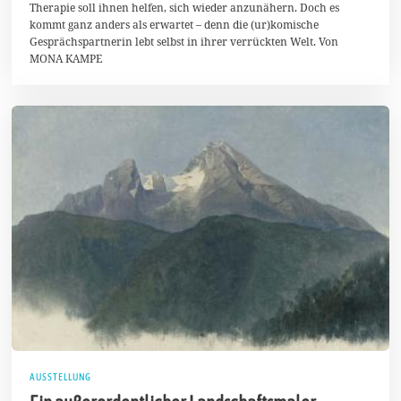
Therapie soll ihnen helfen, sich wieder anzunähern. Doch es
e
z
kommt ganz anders als erwartet – denn die (ur)komische
e
Gesprächspartnerin lebt selbst in ihrer verrückten Welt. Von
m
MONA KAMPE
b
e
r
2
0
1
8
AUSSTELLUNG