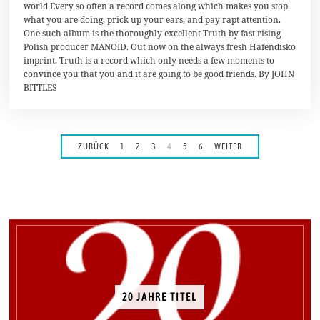
world Every so often a record comes along which makes you stop
N
what you are doing, prick up your ears, and pay rapt attention.
o
v
One such album is the thoroughly excellent Truth by fast rising
e
Polish producer MANOID. Out now on the always fresh Hafendisko
m
imprint, Truth is a record which only needs a few moments to
b
e
convince you that you and it are going to be good friends. By JOHN
r
BITTLES
2
0
1
8
ZURÜCK
1
2
3
4
5
6
WEITER
20 JAHRE TITEL