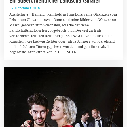
Ein außerordentlicher Landschaftsmaler
15. Dezember 2018
1
7
Ausstellung | Heinrich Reinhold in Hamburg Seine Ölskizzen vom
.
Felsennest Olevano unweit Roms und seine Bilder vom Watzmann-
D
Massiv gehören zum Schönsten, was die deutsche
e
z
Landschaftsmalerei hervorgebracht hat. Der viel zu früh
e
verstorbene Heinrich Reinhold (1788-1825) ist von mitlebenden
m
Künstlern wie Ludwig Richter oder Julius Schnorr von Carolsfeld
b
e
in den höchsten Tönen gepriesen worden und galt ihnen als der
r
begabteste ihrer Zunft. Von PETER ENGEL
2
0
1
8