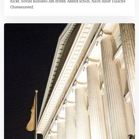
nickt. Soviel Konsens Am ersten Abend schon, Nach einer Flasche
b
Chateauneuf.
e
r
2
0
1
8