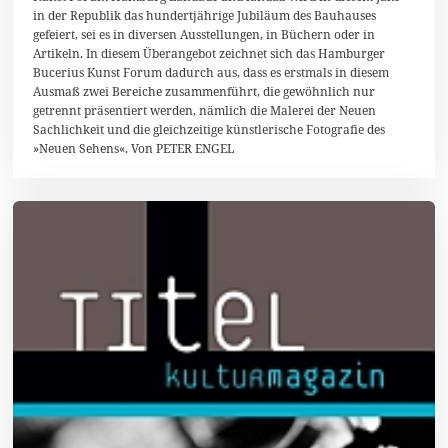
in der Republik das hundertjährige Jubiläum des Bauhauses
e
b
gefeiert, sei es in diversen Ausstellungen, in Büchern oder in
r
Artikeln. In diesem Überangebot zeichnet sich das Hamburger
u
Bucerius Kunst Forum dadurch aus, dass es erstmals in diesem
a
r
Ausmaß zwei Bereiche zusammenführt, die gewöhnlich nur
2
getrennt präsentiert werden, nämlich die Malerei der Neuen
0
Sachlichkeit und die gleichzeitige künstlerische Fotografie des
1
»Neuen Sehens«. Von PETER ENGEL
9