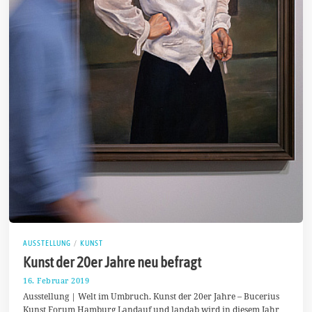
AUSSTELLUNG
/
KUNST
Kunst der 20er Jahre neu befragt
16. Februar 2019
2
5
Ausstellung | Welt im Umbruch. Kunst der 20er Jahre – Bucerius
.
Kunst Forum Hamburg Landauf und landab wird in diesem Jahr
F