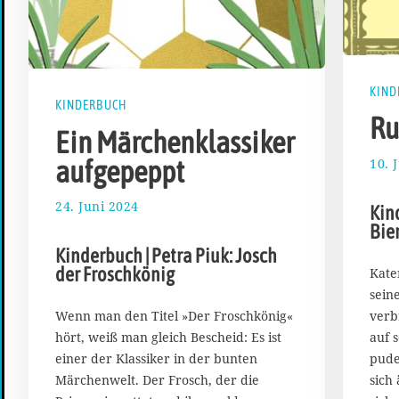
KIND
KINDERBUCH
Ru
Ein Märchenklassiker
aufgepeppt
10. 
24. Juni 2024
5
Kin
.
Bie
J
Kinderbuch | Petra Piuk: Josch
u
der Froschkönig
Kate
l
sein
i
2
verb
Wenn man den Titel »Der Froschkönig«
0
auf 
hört, weiß man gleich Bescheid: Es ist
2
pude
einer der Klassiker in der bunten
4
sich
Märchenwelt. Der Frosch, der die