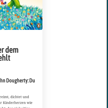
er dem
ehlt
ohn Dougherty: Du
 reimt, dichtet und
er Kinderherzen wie