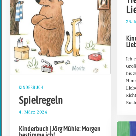
Li
25. 
Kin
Lieb
Ich 
Groß
bis 
Himm
KINDERBUCH
Lieb
Rich
Spielregeln
Buch
4. März 2024
1
0
.
Kinderbuch | Jörg Mühle: Morgen
M
bestimme ich!