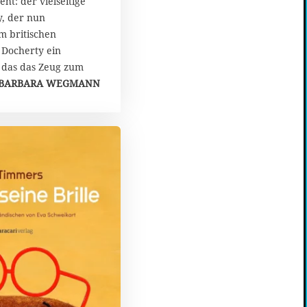
ht: der vielseitige
y, der nun
 britischen
 Docherty ein
 das das Zeug zum
BARBARA WEGMANN