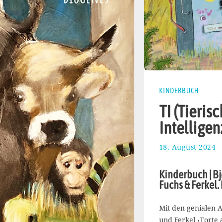
KINDERBUCH
TI (Tieris
Intelligen
18. August 2024
2
5
.
Kinderbuch | Bjø
A
Fuchs & Ferkel.
u
g
u
Mit den genialen A
s
und Ferkel ›Torte