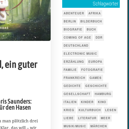
Schlagwörter
ABENTEUER
AFRIKA
BERLIN
BILDERBUCH
BIOGRAFIE
BUCH
COMING OF AGE
DDR
DEUTSCHLAND
ELECTRONIC MUSIC
, ein guter
ERZÄHLUNG
EUROPA
FAMILIE
FOTOGRAFIE
FRANKREICH
GAMES
GEDICHTE
GESCHICHTE
GESELLSCHAFT
HAMBURG
ris Saunders:
ITALIEN
KINDER
KINO
ür den Hasen
KRIEG
KULTURBUCH
LESEN
LIEBE
LITERATUR
MEER
 man plötzlich drei
MUSIK/MUSIC
MÄRCHEN
lar, das will – wir