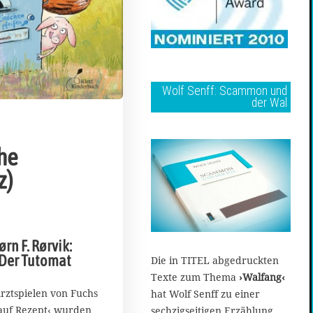
Wolf Senff: Scammon und
der Wal
che
z)
rn F. Rørvik:
 Der Tutomat
Die in TITEL abgedruckten
Texte zum Thema
›Walfang‹
rztspielen von Fuchs
hat Wolf Senff zu einer
 auf Rezept‹ wurden
sechzigseitigen Erzählung