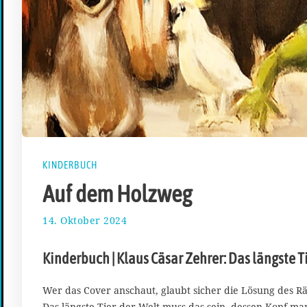
KINDERBUCH
Auf dem Holzweg
14. Oktober 2024
2
8
.
Kinderbuch | Klaus Cäsar Zehrer: Das längste T
O
k
t
Wer das Cover anschaut, glaubt sicher die Lösung des Rä
o
Das längste Tier der Welt muss das sein, dessen Kopf ma