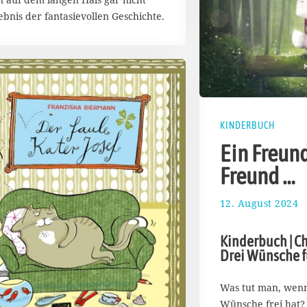
nis der fantasievollen Geschichte.
KINDERBUCH
Ein Freund
Freund …
12. August 2024
1
8
.
Kinderbuch | Ch
A
Drei Wünsche f
u
g
u
Was tut man, wenn
s
Wünsche frei hat? K