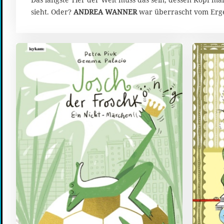
b
sieht. Oder?
ANDREA WANNER
war überrascht vom Ergeb
e
r
2
0
2
4