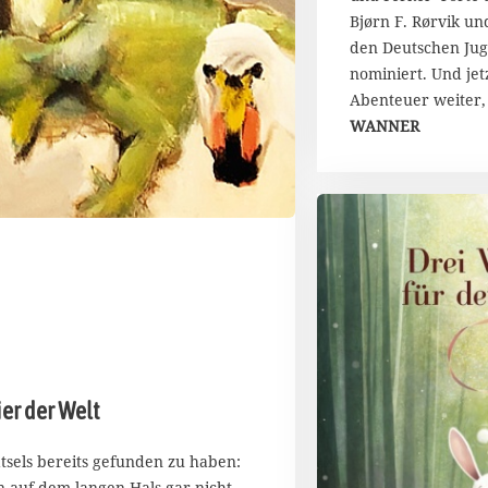
t
Bjørn F. Rørvik un
2
den Deutschen Jug
0
nominiert. Und jet
2
4
Abenteuer weiter, 
WANNER
ier der Welt
tsels bereits gefunden zu haben:
n auf dem langen Hals gar nicht