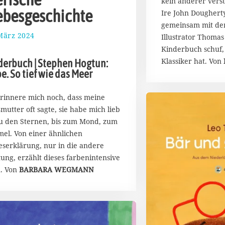
kein anderer verste
0
ebesgeschichte
Ire John Doughert
2
gemeinsam mit dem
4
März 2024
1
Illustrator Thomas
.
Kinderbuch schuf,
A
Klassiker hat. Von
derbuch | Stephen Hogtun:
p
e. So tief wie das Meer
r
i
l
erinnere mich noch, dass meine
2
mutter oft sagte, sie habe mich lieb
0
zu den Sternen, bis zum Mond, zum
2
el. Von einer ähnlichen
4
eserklärung, nur in die andere
tung, erzählt dieses farbenintensive
. Von
BARBARA WEGMANN