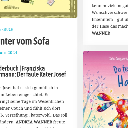
t
kennen viele negat
2
Wunschverschwen
0
Ersehntem – gut üb
2
4
der Hase das mach
ERBUCH
WANNER
nter vom Sofa
Juni 2024
1
8
.
derbuch | Franziska
J
rmann: Der faule Kater Josef
u
n
i
r Josef hat es sich gemütlich in
2
em Leben eingerichtet. Er
0
ringt seine Tage im Wesentlichen
2
seiner Couch und fühlt sich dort
4
l-, Verzeihung!, katerwohl. Das soll
 ändern.
ANDREA WANNER
freute