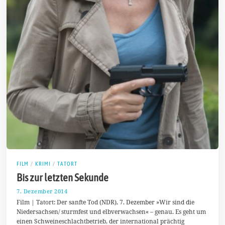
FILM
/
KRIMI
/
TATORT
Bis zur letzten Sekunde
7. Dezember 2014
8
.
Film | Tatort: Der sanfte Tod (NDR), 7. Dezember »Wir sind die
D
Niedersachsen/ sturmfest und elbverwachsen« – genau. Es geht um
e
einen Schweineschlachtbetrieb, der international prächtig
z