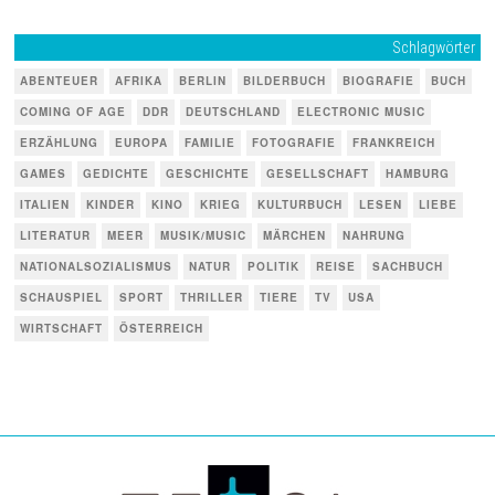
Schlagwörter
ABENTEUER
AFRIKA
BERLIN
BILDERBUCH
BIOGRAFIE
BUCH
COMING OF AGE
DDR
DEUTSCHLAND
ELECTRONIC MUSIC
ERZÄHLUNG
EUROPA
FAMILIE
FOTOGRAFIE
FRANKREICH
GAMES
GEDICHTE
GESCHICHTE
GESELLSCHAFT
HAMBURG
ITALIEN
KINDER
KINO
KRIEG
KULTURBUCH
LESEN
LIEBE
LITERATUR
MEER
MUSIK/MUSIC
MÄRCHEN
NAHRUNG
NATIONALSOZIALISMUS
NATUR
POLITIK
REISE
SACHBUCH
SCHAUSPIEL
SPORT
THRILLER
TIERE
TV
USA
WIRTSCHAFT
ÖSTERREICH