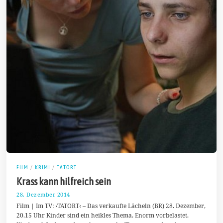
FILM
/
KRIMI
/
TATORT
Krass kann hilfreich sein
28. Dezember 2014
2
5
Film | Im TV: ›TATORT‹ – Das verkaufte Lächeln (BR) 28. Dezember,
.
20.15 Uhr Kinder sind ein heikles Thema. Enorm vorbelastet,
D