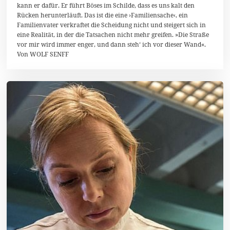
kann er dafür. Er führt Böses im Schilde, dass es uns kalt den
v
e
Rücken herunterläuft. Das ist die eine ›Familiensache‹, ein
m
Familienvater verkraftet die Scheidung nicht und steigert sich in
b
eine Realität, in der die Tatsachen nicht mehr greifen. »Die Straße
e
r
vor mir wird immer enger, und dann steh‘ ich vor dieser Wand«.
2
Von WOLF SENFF
0
1
4