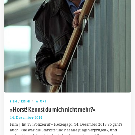
FILM
/
KRIMI
/
TATORT
»Horst! Kennst du mich nicht mehr?«
14. Dezember 2014
1
4
Film | Im TV: Polizeiruf – Hexenjagd, 14. Dezember 2015 So geht’s
.
auch, »sie war die Stärkste und hat alle Jungs verprügelt«, und
D