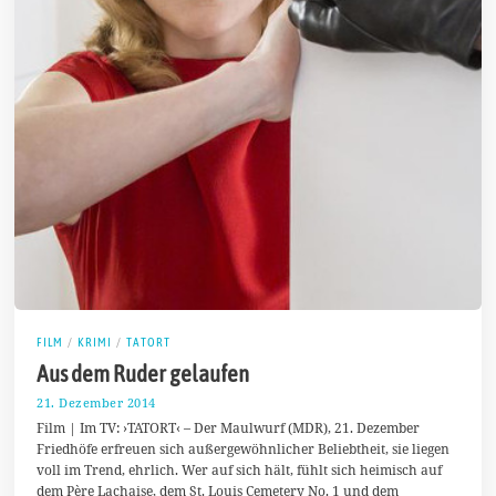
FILM
/
KRIMI
/
TATORT
Aus dem Ruder gelaufen
21. Dezember 2014
1
8
Film | Im TV: ›TATORT‹ – Der Maulwurf (MDR), 21. Dezember
.
Friedhöfe erfreuen sich außergewöhnlicher Beliebtheit, sie liegen
D
voll im Trend, ehrlich. Wer auf sich hält, fühlt sich heimisch auf
e
z
dem Père Lachaise, dem St. Louis Cemetery No. 1 und dem