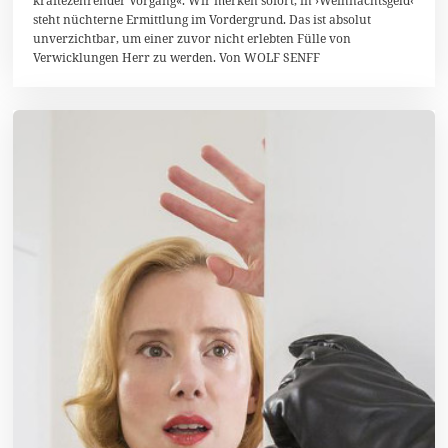
z
steht nüchterne Ermittlung im Vordergrund. Das ist absolut
e
unverzichtbar, um einer zuvor nicht erlebten Fülle von
m
Verwicklungen Herr zu werden. Von WOLF SENFF
b
e
r
2
0
1
4