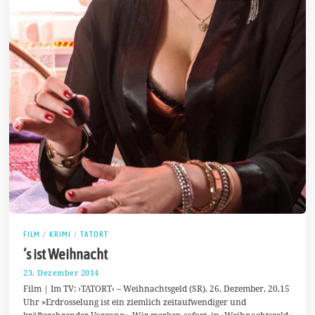
FILM
/
KRIMI
/
TATORT
’s ist Weihnacht
23. Dezember 2014
2
3
Film | Im TV: ›TATORT‹ – Weihnachtsgeld (SR), 26. Dezember, 20.15
.
Uhr »Erdrosselung ist ein ziemlich zeitaufwendiger und
D
kräftezehrender Vorgang«. Wir merken sofort, in ›Weihnachtsgeld‹
e