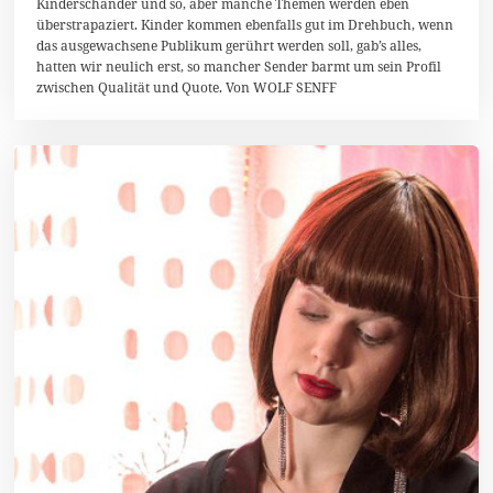
Kinderschänder und so, aber manche Themen werden eben
e
z
überstrapaziert. Kinder kommen ebenfalls gut im Drehbuch, wenn
e
das ausgewachsene Publikum gerührt werden soll, gab’s alles,
m
hatten wir neulich erst, so mancher Sender barmt um sein Profil
b
e
zwischen Qualität und Quote. Von WOLF SENFF
r
2
0
1
4