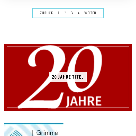
r
2
0
ZURÜCK
1
2
3
4
WEITER
1
4
20 JAHRE TITEL