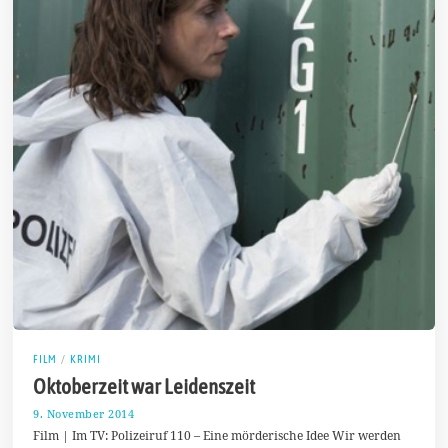
FILM
/
KRIMI
Oktoberzeit war Leidenszeit
9. November 2014
4
.
Film | Im TV: Polizeiruf 110 – Eine mörderische Idee Wir werden
N