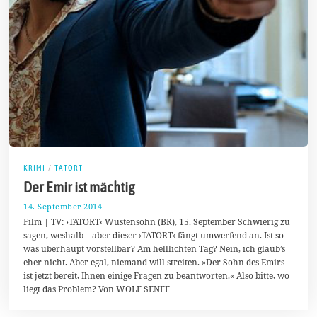
KRIMI
/
TATORT
Der Emir ist mächtig
14. September 2014
1
4
Film | TV: ›TATORT‹ Wüstensohn (BR), 15. September Schwierig zu
.
sagen, weshalb – aber dieser ›TATORT‹ fängt umwerfend an. Ist so
S
was überhaupt vorstellbar? Am helllichten Tag? Nein, ich glaub’s
e
p
eher nicht. Aber egal, niemand will streiten. »Der Sohn des Emirs
t
ist jetzt bereit, Ihnen einige Fragen zu beantworten.« Also bitte, wo
e
liegt das Problem? Von WOLF SENFF
m
b
e