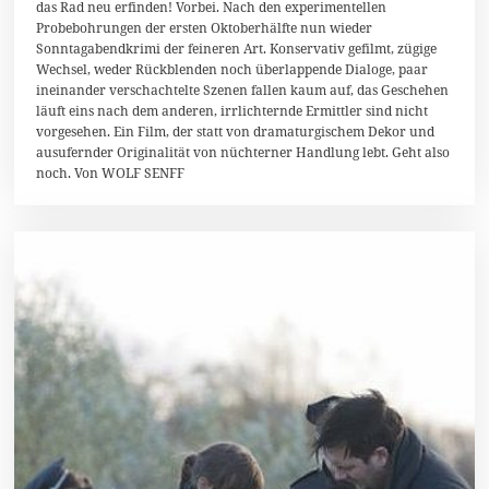
das Rad neu erfinden! Vorbei. Nach den experimentellen
o
Probebohrungen der ersten Oktoberhälfte nun wieder
v
e
Sonntagabendkrimi der feineren Art. Konservativ gefilmt, zügige
m
Wechsel, weder Rückblenden noch überlappende Dialoge, paar
b
ineinander verschachtelte Szenen fallen kaum auf, das Geschehen
e
r
läuft eins nach dem anderen, irrlichternde Ermittler sind nicht
2
vorgesehen. Ein Film, der statt von dramaturgischem Dekor und
0
ausufernder Originalität von nüchterner Handlung lebt. Geht also
1
noch. Von WOLF SENFF
4