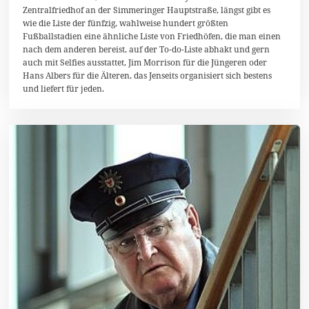
e
Zentralfriedhof an der Simmeringer Hauptstraße, längst gibt es
m
wie die Liste der fünfzig, wahlweise hundert größten
b
e
Fußballstadien eine ähnliche Liste von Friedhöfen, die man einen
r
nach dem anderen bereist, auf der To-do-Liste abhakt und gern
2
auch mit Selfies ausstattet, Jim Morrison für die Jüngeren oder
0
Hans Albers für die Älteren, das Jenseits organisiert sich bestens
1
4
und liefert für jeden.