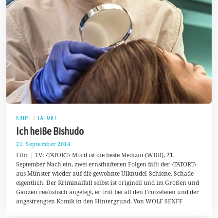
KRIMI
/
TATORT
Ich heiße Bishudo
21. September 2014
2
1
Film | TV: ›TATORT‹ Mord ist die beste Medizin (WDR), 21.
.
September Nach ein, zwei ernsthafteren Folgen fällt der ›TATORT‹
S
aus Münster wieder auf die gewohnte Ulknudel-Schiene. Schade
e
p
eigentlich. Der Kriminalfall selbst ist originell und im Großen und
t
Ganzen realistisch angelegt, er tritt bei all den Frotzeleien und der
e
angestrengten Komik in den Hintergrund. Von WOLF SENFF
m
b
e