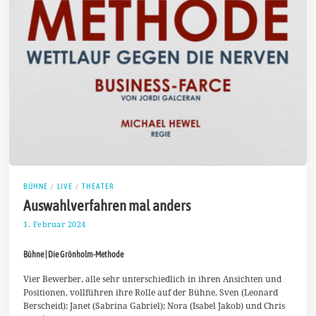
BÜHNE
/
LIVE
/
THEATER
Auswahlverfahren mal anders
1. Februar 2024
1
2
.
Bühne | Die Grönholm-Methode
F
e
b
Vier Bewerber, alle sehr unterschiedlich in ihren Ansichten und
r
Positionen, vollführen ihre Rolle auf der Bühne. Sven (Leonard
u
Berscheid); Janet (Sabrina Gabriel); Nora (Isabel Jakob) und Chris
a