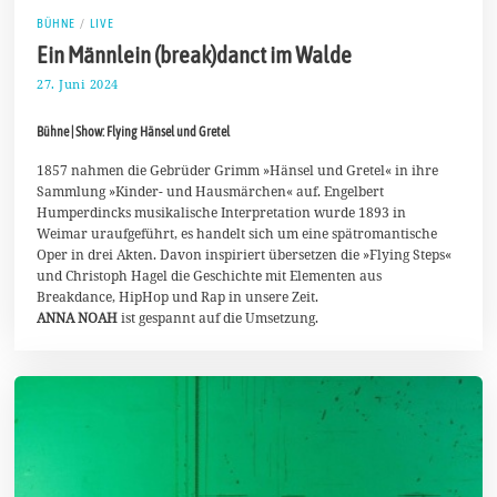
BÜHNE
/
LIVE
Ein Männlein (break)danct im Walde
27. Juni 2024
7
.
J
Bühne | Show: Flying Hänsel und Gretel
u
l
i
1857 nahmen die Gebrüder Grimm »Hänsel und Gretel« in ihre
2
Sammlung »Kinder- und Hausmärchen« auf. Engelbert
0
Humperdincks musikalische Interpretation wurde 1893 in
2
Weimar uraufgeführt, es handelt sich um eine spätromantische
4
Oper in drei Akten. Davon inspiriert übersetzen die »Flying Steps«
und Christoph Hagel die Geschichte mit Elementen aus
Breakdance, HipHop und Rap in unsere Zeit.
ANNA NOAH
ist gespannt auf die Umsetzung.