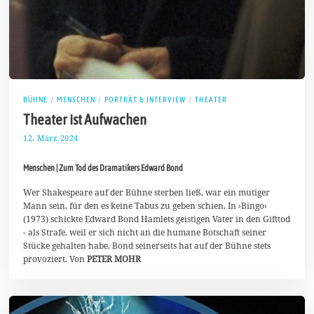
BÜHNE
/
MENSCHEN
/
PORTRÄT & INTERVIEW
/
THEATER
Theater ist Aufwachen
12. März 2024
2
5
.
Menschen | Zum Tod des Dramatikers Edward Bond
M
ä
r
Wer Shakespeare auf der Bühne sterben ließ, war ein mutiger
z
Mann sein, für den es keine Tabus zu geben schien. In ›Bingo‹
2
(1973) schickte Edward Bond Hamlets geistigen Vater in den Gifttod
0
- als Strafe, weil er sich nicht an die humane Botschaft seiner
2
4
Stücke gehalten habe. Bond seinerseits hat auf der Bühne stets
provoziert. Von
PETER MOHR