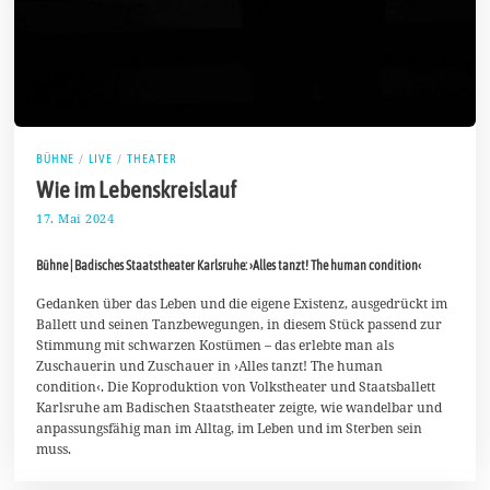
BÜHNE
/
LIVE
/
THEATER
Wie im Lebenskreislauf
17. Mai 2024
2
5
.
Bühne | Badisches Staatstheater Karlsruhe: ›Alles tanzt! The human condition‹
M
a
i
Gedanken über das Leben und die eigene Existenz, ausgedrückt im
2
Ballett und seinen Tanzbewegungen, in diesem Stück passend zur
0
Stimmung mit schwarzen Kostümen – das erlebte man als
2
Zuschauerin und Zuschauer in ›Alles tanzt! The human
4
condition‹. Die Koproduktion von Volkstheater und Staatsballett
Karlsruhe am Badischen Staatstheater zeigte, wie wandelbar und
anpassungsfähig man im Alltag, im Leben und im Sterben sein
muss.