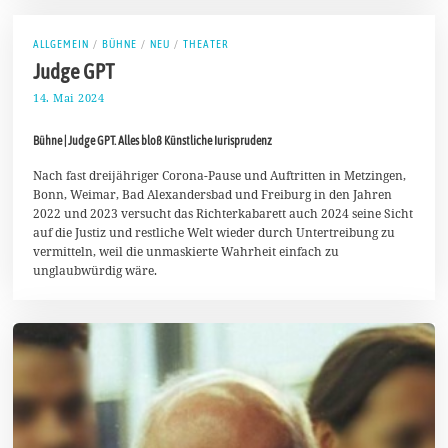
ALLGEMEIN
/
BÜHNE
/
NEU
/
THEATER
Judge GPT
14. Mai 2024
1
7
.
Bühne | Judge GPT. Alles bloß Künstliche Iurisprudenz
M
a
i
Nach fast dreijähriger Corona-Pause und Auftritten in Metzingen,
2
Bonn, Weimar, Bad Alexandersbad und Freiburg in den Jahren
0
2022 und 2023 versucht das Richterkabarett auch 2024 seine Sicht
2
auf die Justiz und restliche Welt wieder durch Untertreibung zu
4
vermitteln, weil die unmaskierte Wahrheit einfach zu
unglaubwürdig wäre.