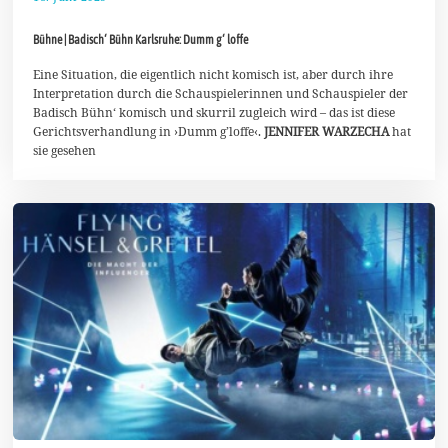
8
.
Bühne | Badisch‘ Bühn Karlsruhe: Dumm g‘ loffe
J
u
n
Eine Situation, die eigentlich nicht komisch ist, aber durch ihre
i
Interpretation durch die Schauspielerinnen und Schauspieler der
2
Badisch Bühn‘ komisch und skurril zugleich wird – das ist diese
0
Gerichtsverhandlung in ›Dumm g’loffe‹.
JENNIFER WARZECHA
hat
2
5
sie gesehen