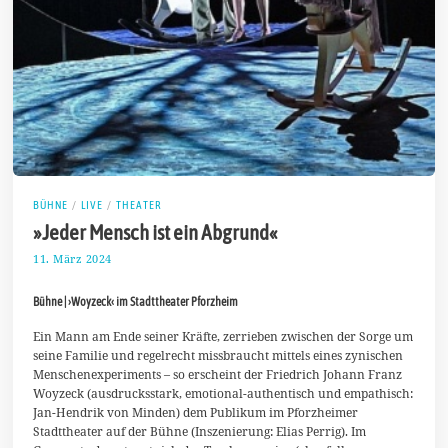
BÜHNE
/
LIVE
/
THEATER
»Jeder Mensch ist ein Abgrund«
11. März 2024
2
3
.
Bühne | ›Woyzeck‹ im Stadttheater Pforzheim
M
ä
r
Ein Mann am Ende seiner Kräfte, zerrieben zwischen der Sorge um
z
seine Familie und regelrecht missbraucht mittels eines zynischen
2
Menschenexperiments – so erscheint der Friedrich Johann Franz
0
Woyzeck (ausdrucksstark, emotional-authentisch und empathisch:
2
4
Jan-Hendrik von Minden) dem Publikum im Pforzheimer
Stadttheater auf der Bühne (Inszenierung: Elias Perrig). Im