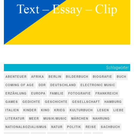
Schlagwörter
ABENTEUER
AFRIKA
BERLIN
BILDERBUCH
BIOGRAFIE
BUCH
COMING OF AGE
DDR
DEUTSCHLAND
ELECTRONIC MUSIC
ERZÄHLUNG
EUROPA
FAMILIE
FOTOGRAFIE
FRANKREICH
GAMES
GEDICHTE
GESCHICHTE
GESELLSCHAFT
HAMBURG
ITALIEN
KINDER
KINO
KRIEG
KULTURBUCH
LESEN
LIEBE
LITERATUR
MEER
MUSIK/MUSIC
MÄRCHEN
NAHRUNG
NATIONALSOZIALISMUS
NATUR
POLITIK
REISE
SACHBUCH