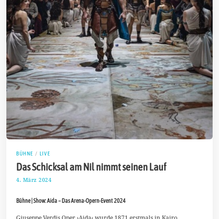
BÜHNE
/
LIVE
Das Schicksal am Nil nimmt seinen Lauf
4. März 2024
1
0
.
Bühne | Show: Aida – Das Arena-Opern-Event 2024
M
ä
r
Giuseppe Verdis Oper ›Aida‹ wurde 1871 erstmals in Kairo