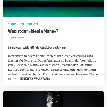
BÜHNE
/
LIVE
/
THEATER
Was ist der »ideale Mann«?
6. Juni 2024
1
1
.
Bühne | Oscar Wilde / Elfriede Jelinek: Der Ideale Mann
J
u
n
Interaktion mit dem Publikum steht bei dieser Vorstellung ganz
i
klar im Vordergrund. Das erfährt man zu Beginn der Vorstellung
2
von »Der ideale Mann« am Badischen Staatstheater Karlsruhe.
0
Leonard Dick glänzt als Mason & Phipps und führt das Publikum
2
4
im fast bis auf den letzten Platz besetzten Kleinen Haus zum Thema
hin. Von
JENNIFER WARZECHA