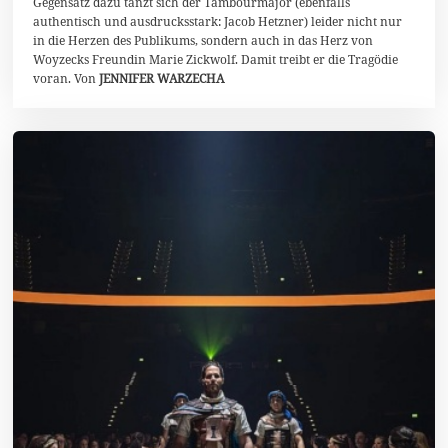
Gegensatz dazu tanzt sich der Tambourmajor (ebenfalls
authentisch und ausdrucksstark: Jacob Hetzner) leider nicht nur
in die Herzen des Publikums, sondern auch in das Herz von
Woyzecks Freundin Marie Zickwolf. Damit treibt er die Tragödie
voran. Von
JENNIFER WARZECHA