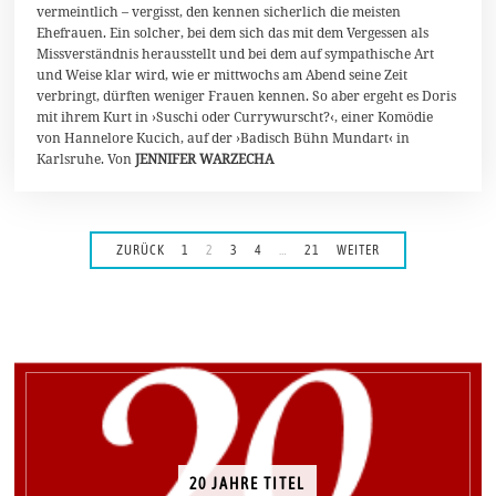
u
vermeintlich – vergisst, den kennen sicherlich die meisten
a
Ehefrauen. Ein solcher, bei dem sich das mit dem Vergessen als
r
Missverständnis herausstellt und bei dem auf sympathische Art
2
0
und Weise klar wird, wie er mittwochs am Abend seine Zeit
2
verbringt, dürften weniger Frauen kennen. So aber ergeht es Doris
4
mit ihrem Kurt in ›Suschi oder Currywurscht?‹, einer Komödie
von Hannelore Kucich, auf der ›Badisch Bühn Mundart‹ in
Karlsruhe. Von
JENNIFER WARZECHA
ZURÜCK
1
2
3
4
…
21
WEITER
20 JAHRE TITEL