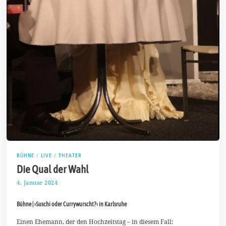
BÜHNE
/
LIVE
/
THEATER
Die Qual der Wahl
4. Januar 2024
1
4
.
Bühne | ›Suschi oder Currywurscht?‹ in Karlsruhe
J
a
n
Einen Ehemann, der den Hochzeitstag – in diesem Fall: