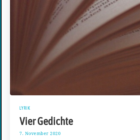
LYRIK
Vier Gedichte
7. November 2020
1
2