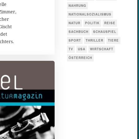
elle
NAHRUNG
 Zimmer,
NATIONALSOZIALISMUS
icher
NATUR
POLITIK
REISE
Gischt
SACHBUCH
SCHAUSPIEL
ndet
SPORT
THRILLER
TIERE
chters.
TV
USA
WIRTSCHAFT
ÖSTERREICH