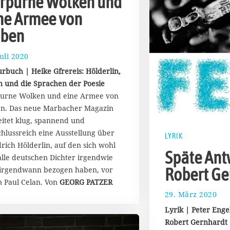
rpurne Wolken und
ne Armee von
ben
Juli 2020
2
7
urbuch | Heike Gfrereis: Hölderlin,
.
n und die Sprachen der Poesie
J
urne Wolken und eine Armee von
u
l
n. Das neue Marbacher Magazin
i
eitet klug, spannend und
2
chlussreich eine Ausstellung über
LYRIK
0
drich Hölderlin, auf den sich wohl
2
Späte Ant
 alle deutschen Dichter irgendwie
0
Robert Ge
irgendwann bezogen haben, vor
m Paul Celan. Von
GEORG PATZER
29. März 2020
2
5
Lyrik | Peter Enge
.
Robert Gernhardt
M