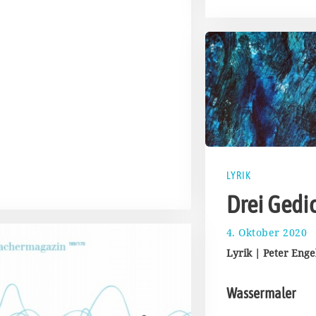
LYRIK
Drei Gedi
4. Oktober 2020
8
.
Lyrik | Peter Enge
O
k
t
Wassermaler
o