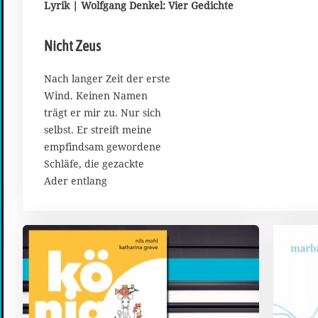
Lyrik | Wolfgang Denkel: Vier Gedichte
.
D
e
Nicht Zeus
z
e
Nach langer Zeit der erste
m
Wind. Keinen Namen
b
e
trägt er mir zu. Nur sich
r
selbst. Er streift meine
2
empfindsam gewordene
0
Schläfe, die gezackte
2
Ader entlang
0