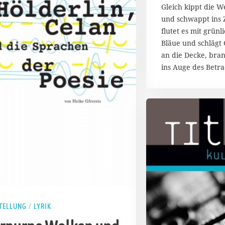
b
Gleich kippt die W
e
und schwappt ins
r
2
flutet es mit grünl
0
Bläue und schlägt 
2
an die Decke, bra
0
ins Auge des Betra
TELLUNG
/
LYRIK