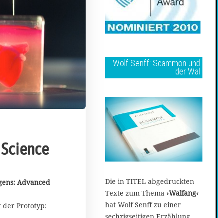
Wolf Senff: Scammon und
der Wal
 Science
3
0
Die in TITEL abgedruckten
rgens: Advanced
.
Texte zum Thema
›Walfang‹
O
hat Wolf Senff zu einer
 der Prototyp:
k
sechzigseitigen Erzählung
t