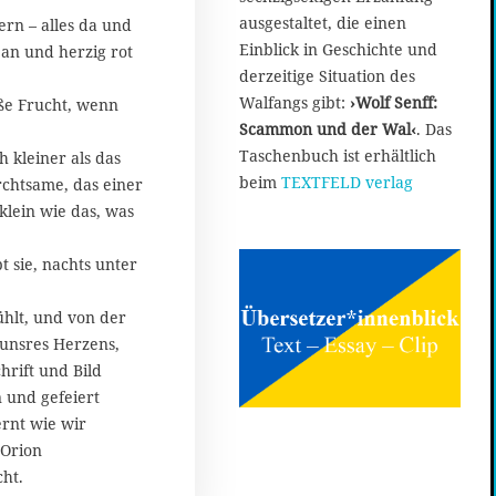
o
ausgestaltet, die einen
rn – alles da und
b
Einblick in Geschichte und
an und herzig rot
e
derzeitige Situation des
r
Walfangs gibt:
›Wolf Senff:
üße Frucht, wenn
2
Scammon und der Wal‹
. Das
0
2
Taschenbuch ist erhältlich
ch kleiner als das
0
beim
TEXTFELD verlag
rchtsame, das einer
 klein wie das, was
 sie, nachts unter
ühlt, und von der
nsres Herzens,
chrift und Bild
und gefeiert
ernt wie wir
 Orion
ht.