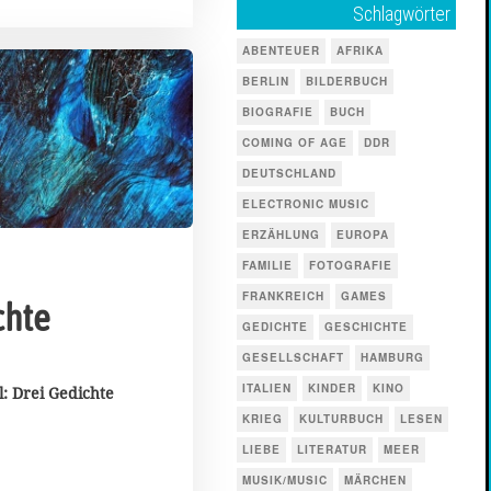
Schlagwörter
ABENTEUER
AFRIKA
BERLIN
BILDERBUCH
BIOGRAFIE
BUCH
COMING OF AGE
DDR
DEUTSCHLAND
ELECTRONIC MUSIC
ERZÄHLUNG
EUROPA
FAMILIE
FOTOGRAFIE
FRANKREICH
GAMES
chte
GEDICHTE
GESCHICHTE
GESELLSCHAFT
HAMBURG
ITALIEN
KINDER
KINO
l: Drei Gedichte
KRIEG
KULTURBUCH
LESEN
LIEBE
LITERATUR
MEER
MUSIK/MUSIC
MÄRCHEN