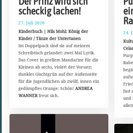
Der Prinz wird sich
Pu
scheckig lachen!
ei
Ra
27. Juli 2020
2
.
Kinderbuch | Nils Mohl: König der
24. 
A
Kinder / Tänze der Untertanen
u
Kult
Im Doppelpack sind sie auf meinem
g
Cela
u
Schreibtisch gelandet: zwei Mal Lyrik.
Purp
s
Das Cover in grellem Mandarine für die
Rabe
t
Kleinen ab sechs, violett der Vorsatz;
begl
2
dunkles Gischtgrün auf der Außenseite
0
aufs
für die Jugendlichen ab zwölf, innen ein
2
Frie
0
gedämpftes Orange: Schön!
ANDREA
fast
WANNER
freut sich.
und 
alle