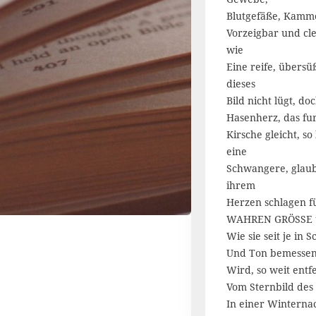
Blutgefäße, Kamme
Vorzeigbar und cle
wie
Eine reife, übers
dieses
Bild nicht lügt, do
Hasenherz, das fu
Kirsche gleicht, so
eine
Schwangere, glaubt
ihrem
Herzen schlagen f
WAHREN GRÖSSE u
Wie sie seit je in S
Und Ton bemessen 
Wird, so weit entf
Vom Sternbild des
In einer Winternac