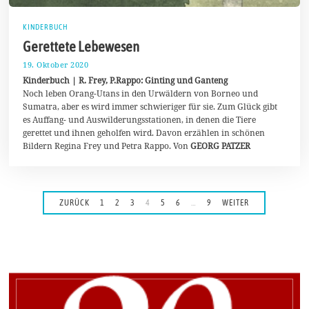
KINDERBUCH
Gerettete Lebewesen
19. Oktober 2020
2
5
Kinderbuch | R. Frey, P.Rappo: Ginting und Ganteng
.
Noch leben Orang-Utans in den Urwäldern von Borneo und
O
Sumatra, aber es wird immer schwieriger für sie. Zum Glück gibt
k
t
es Auffang- und Auswilderungsstationen, in denen die Tiere
o
gerettet und ihnen geholfen wird. Davon erzählen in schönen
b
Bildern Regina Frey und Petra Rappo. Von
GEORG PATZER
e
r
2
0
2
0
ZURÜCK
1
2
3
4
5
6
…
9
WEITER