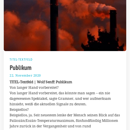
TITEL-TEXTFELD
Publikum
22. November 2020
2
5
TITEL-Textfeld | Wolf Senff: Publikum
.
Von langer Hand vorbereitet?
N
Von langer Hand vorbereitet, das könnte man sagen – ein nie
o
v
dagewesenes Spektakel, sagte Gramner, und wer aufmerksam
e
hinsieht, weiß die aktuellen Signale zu deuten.
m
Beispiellos?
b
e
Beispiellos, ja. Seit neuestem lenke der Mensch seinen Blick auf das
r
Paläozän/Eozän-Temperaturmaximum, fünfundfünfzig Millionen
2
Jahre zurück in der Vergangenheit und von rund
0