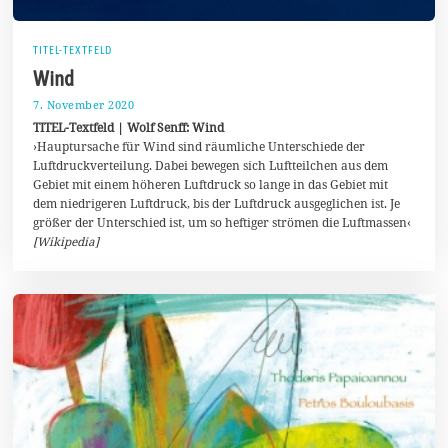
TITEL-TEXTFELD
Wind
7. November 2020
1
1
TITEL-Textfeld | Wolf Senff: Wind
.
›Hauptursache für Wind sind räumliche Unterschiede der
N
Luftdruckverteilung. Dabei bewegen sich Luftteilchen aus dem
o
v
Gebiet mit einem höheren Luftdruck so lange in das Gebiet mit
e
dem niedrigeren Luftdruck, bis der Luftdruck ausgeglichen ist. Je
m
größer der Unterschied ist, um so heftiger strömen die Luftmassen‹
b
e
[Wikipedia]
r
2
0
2
0