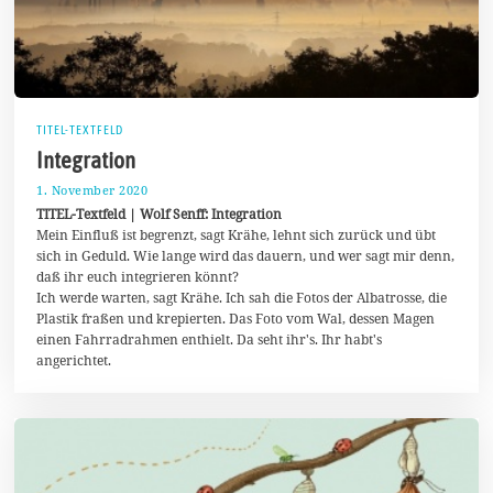
TITEL-TEXTFELD
Integration
1. November 2020
4
.
TITEL-Textfeld | Wolf Senff: Integration
N
Mein Einfluß ist begrenzt, sagt Krähe, lehnt sich zurück und übt
o
sich in Geduld. Wie lange wird das dauern, und wer sagt mir denn,
v
e
daß ihr euch integrieren könnt?
m
Ich werde warten, sagt Krähe. Ich sah die Fotos der Albatrosse, die
b
Plastik fraßen und krepierten. Das Foto vom Wal, dessen Magen
e
r
einen Fahrradrahmen enthielt. Da seht ihr's. Ihr habt's
2
angerichtet.
0
2
0