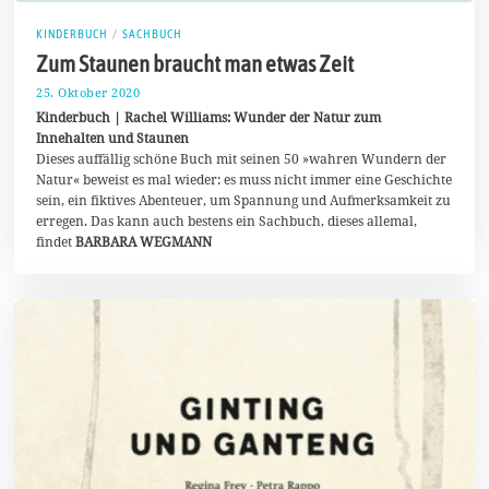
KINDERBUCH
/
SACHBUCH
Zum Staunen braucht man etwas Zeit
25. Oktober 2020
4
.
Kinderbuch | Rachel Williams: Wunder der Natur zum
N
Innehalten und Staunen
o
Dieses auffällig schöne Buch mit seinen 50 »wahren Wundern der
v
e
Natur« beweist es mal wieder: es muss nicht immer eine Geschichte
m
sein, ein fiktives Abenteuer, um Spannung und Aufmerksamkeit zu
b
erregen. Das kann auch bestens ein Sachbuch, dieses allemal,
e
r
findet
BARBARA WEGMANN
2
0
2
0