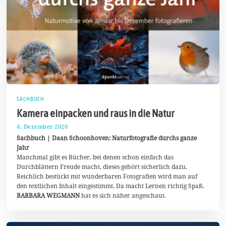
SACHBUCH
Kamera einpacken und raus in die Natur
4. Dezember 2020
7
.
Sachbuch | Daan Schoonhoven: Naturfotografie durchs ganze
D
Jahr
e
Manchmal gibt es Bücher, bei denen schon einfach das
z
e
Durchblättern Freude macht, dieses gehört sicherlich dazu.
m
Reichlich bestückt mit wunderbaren Fotografien wird man auf
b
den textlichen Inhalt eingestimmt. Da macht Lernen richtig Spaß.
e
r
BARBARA WEGMANN
hat es sich näher angeschaut.
2
0
2
0