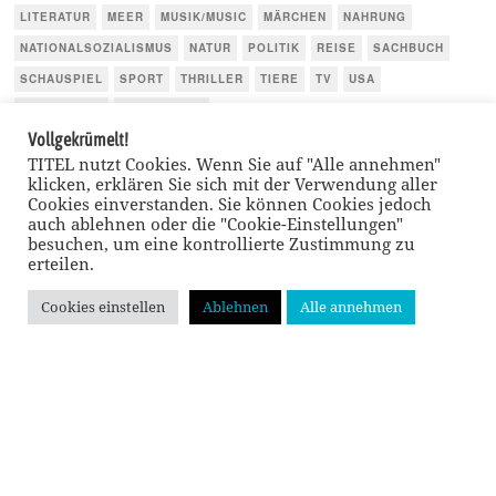
LITERATUR
MEER
MUSIK/MUSIC
MÄRCHEN
NAHRUNG
NATIONALSOZIALISMUS
NATUR
POLITIK
REISE
SACHBUCH
SCHAUSPIEL
SPORT
THRILLER
TIERE
TV
USA
WIRTSCHAFT
ÖSTERREICH
Vollgekrümelt!
TITEL nutzt Cookies. Wenn Sie auf "Alle annehmen"
klicken, erklären Sie sich mit der Verwendung aller
Cookies einverstanden. Sie können Cookies jedoch
auch ablehnen oder die "Cookie-Einstellungen"
besuchen, um eine kontrollierte Zustimmung zu
erteilen.
Cookies einstellen
Ablehnen
Alle annehmen
GEHE NACH
OBEN