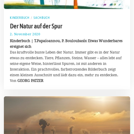
KINDERBUCH
/
SACHBUCH
Der Natur auf der Spur
2. November 2020
5
.
Kinderbuch | T.Papaíoannou, P. Bouloubasís: Etwas Wunderbares
N
ereignet sich
o
Das kraftvolle bunte Leben der Natur. Immer gibt es in der Natur
v
e
etwas zu entdecken. Tiere, Pflanzen, Steine, Wasser – alles lebt auf
m
seine eigene Weise, hinterlässt Spuren, ist mit anderen in
b
Interaktion. Ein prachtvolles, farbstrotzendes Bilderbuch zeigt
e
r
einen kleinen Ausschnitt und lädt dazu ein, mehr zu entdecken.
2
Von
GEORG PATZER
0
2
0