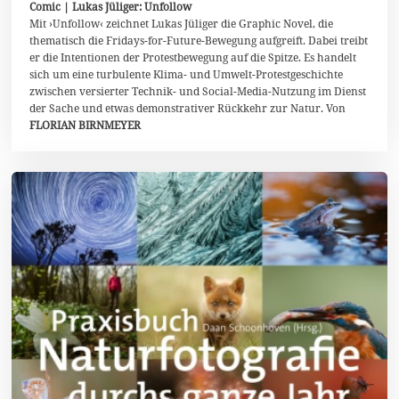
Comic | Lukas Jüliger: Unfollow
.
Mit ›Unfollow‹ zeichnet Lukas Jüliger die Graphic Novel, die
J
thematisch die Fridays-for-Future-Bewegung aufgreift. Dabei treibt
a
n
er die Intentionen der Protestbewegung auf die Spitze. Es handelt
u
sich um eine turbulente Klima- und Umwelt-Protestgeschichte
a
zwischen versierter Technik- und Social-Media-Nutzung im Dienst
r
2
der Sache und etwas demonstrativer Rückkehr zur Natur. Von
0
FLORIAN BIRNMEYER
2
1