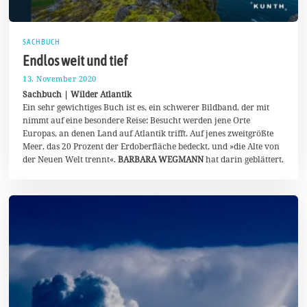
SACHBUCH
Endlos weit und tief
13. November 2020
2
6
Sachbuch | Wilder Atlantik
.
Ein sehr gewichtiges Buch ist es, ein schwerer Bildband, der mit
M
nimmt auf eine besondere Reise: Besucht werden jene Orte
ä
r
Europas, an denen Land auf Atlantik trifft. Auf jenes zweitgrößte
z
Meer, das 20 Prozent der Erdoberfläche bedeckt, und »die Alte von
2
der Neuen Welt trennt«.
BARBARA WEGMANN
hat darin geblättert.
0
2
1