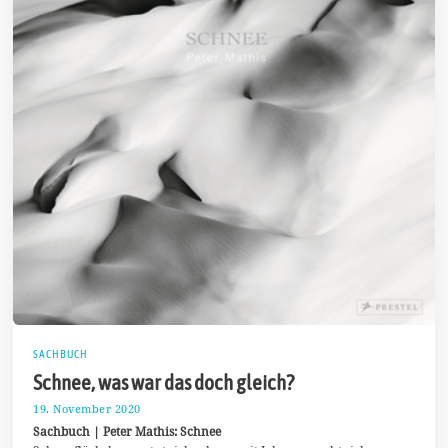
SACHBUCH
Schnee, was war das doch gleich?
19. November 2020
2
5
Sachbuch | Peter Mathis: Schnee
.