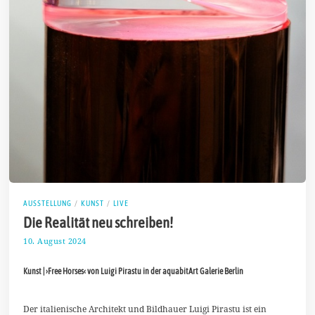
AUSSTELLUNG
/
KUNST
/
LIVE
Die Realität neu schreiben!
10. August 2024
1
3
.
Kunst | ›Free Horses‹ von Luigi Pirastu in der aquabitArt Galerie Berlin
A
u
g
u
Der italienische Architekt und Bildhauer Luigi Pirastu ist ein
s