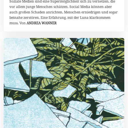
2
Soziale Medien sind eine Supermöglichkeit sich zu vernetzen, die
0
vor allem junge Menschen schätzen. Social Media können aber
2
auch großen Schaden anrichten, Menschen erniedrigen und sogar
4
beinahe zerstören. Eine Erfahrung, mit der Luna klarkommen
muss. Von
ANDREA WANNER