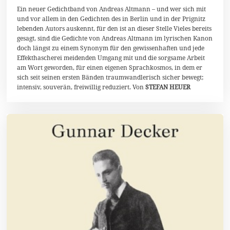
r
Ein neuer Gedichtband von Andreas Altmann – und wer sich mit
i
und vor allem in den Gedichten des in Berlin und in der Prignitz
l
lebenden Autors auskennt, für den ist an dieser Stelle Vieles bereits
2
gesagt, sind die Gedichte von Andreas Altmann im lyrischen Kanon
0
2
doch längst zu einem Synonym für den gewissenhaften und jede
4
Effekthascherei meidenden Umgang mit und die sorgsame Arbeit
am Wort geworden, für einen eigenen Sprachkosmos, in dem er
sich seit seinen ersten Bänden traumwandlerisch sicher bewegt;
intensiv, souverän, freiwillig reduziert. Von
STEFAN HEUER