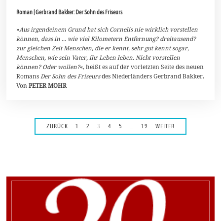
.
Roman | Gerbrand Bakker: Der Sohn des Friseurs
M
ä
r
»
Aus irgendeinem Grund hat sich Cornelis nie wirklich vorstellen
z
können, dass in ... wie viel Kilometern Entfernung? dreitausend?
2
zur gleichen Zeit Menschen, die er kennt, sehr gut kennt sogar,
0
Menschen, wie sein Vater, ihr Leben leben. Nicht vorstellen
2
4
können? Oder wollen?
«, heißt es auf der vorletzten Seite des neuen
Romans
Der Sohn des Friseurs
des Niederländers Gerbrand Bakker.
Von
PETER MOHR
ZURÜCK
1
2
3
4
5
…
19
WEITER