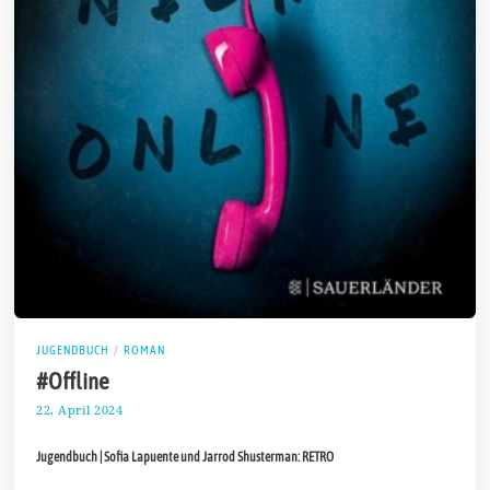
JUGENDBUCH
/
ROMAN
#Offline
22. April 2024
1
.
M
Jugendbuch | Sofia Lapuente und Jarrod Shusterman: RETRO
a
i