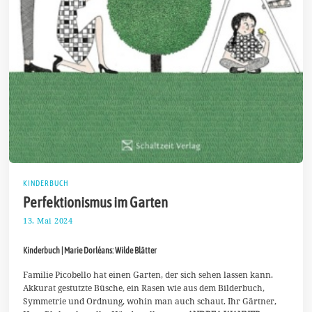
KINDERBUCH
Perfektionismus im Garten
13. Mai 2024
1
9
.
Kinderbuch | Marie Dorléans: Wilde Blätter
M
a
i
Familie Picobello hat einen Garten, der sich sehen lassen kann.
2
Akkurat gestutzte Büsche, ein Rasen wie aus dem Bilderbuch,
0
Symmetrie und Ordnung, wohin man auch schaut. Ihr Gärtner,
2