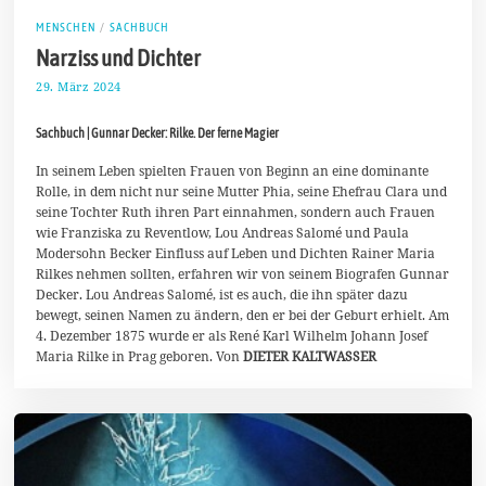
MENSCHEN
/
SACHBUCH
Narziss und Dichter
29. März 2024
8
.
A
Sachbuch | Gunnar Decker: Rilke. Der ferne Magier
p
r
i
In seinem Leben spielten Frauen von Beginn an eine dominante
l
Rolle, in dem nicht nur seine Mutter Phia, seine Ehefrau Clara und
2
seine Tochter Ruth ihren Part einnahmen, sondern auch Frauen
0
wie Franziska zu Reventlow, Lou Andreas Salomé und Paula
2
4
Modersohn Becker Einfluss auf Leben und Dichten Rainer Maria
Rilkes nehmen sollten, erfahren wir von seinem Biografen Gunnar
Decker. Lou Andreas Salomé, ist es auch, die ihn später dazu
bewegt, seinen Namen zu ändern, den er bei der Geburt erhielt. Am
4. Dezember 1875 wurde er als René Karl Wilhelm Johann Josef
Maria Rilke in Prag geboren. Von
DIETER KALTWASSER