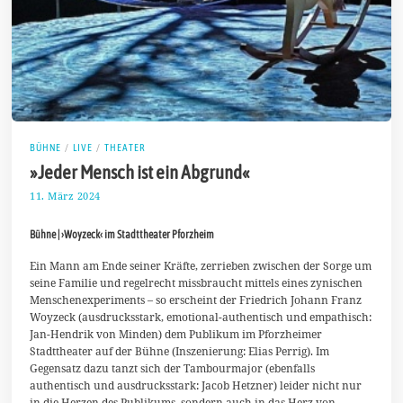
BÜHNE
/
LIVE
/
THEATER
»Jeder Mensch ist ein Abgrund«
11. März 2024
2
3
.
Bühne | ›Woyzeck‹ im Stadttheater Pforzheim
M
ä
r
Ein Mann am Ende seiner Kräfte, zerrieben zwischen der Sorge um
z
seine Familie und regelrecht missbraucht mittels eines zynischen
2
Menschenexperiments – so erscheint der Friedrich Johann Franz
0
Woyzeck (ausdrucksstark, emotional-authentisch und empathisch:
2
4
Jan-Hendrik von Minden) dem Publikum im Pforzheimer
Stadttheater auf der Bühne (Inszenierung: Elias Perrig). Im
Gegensatz dazu tanzt sich der Tambourmajor (ebenfalls
authentisch und ausdrucksstark: Jacob Hetzner) leider nicht nur
in die Herzen des Publikums, sondern auch in das Herz von