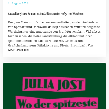
1. August 2024
1
0
.
Ausstellung | New Romantics im Schlösschen im Hofgarten Wertheim
A
u
g
Dort, wo Main und Tauber zusammenfließen, an den Ausläufern
u
von Spessart und Odenwald, da liegt das Baden-Württembergische
s
Wertheim, nur eine Autostunde von Frankfurt entfernt. Viel gibt es
t
hier zu sehen, die stolze Sandsteinburg, die Altstadt mit ihren
2
0
spätmittelalterlichen Fachwerkhäusern, Glasmuseum,
2
Grafschaftsmuseum, Stiftskirche und Kloster Bronnbach. Von
4
MARC PESCHKE