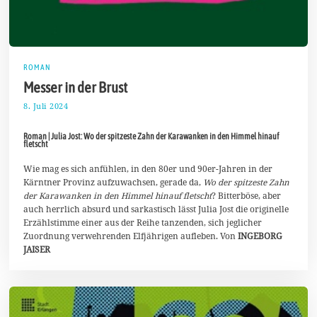
ROMAN
Messer in der Brust
8. Juli 2024
2
2
.
Roman | Julia Jost: Wo der spitzeste Zahn der Karawanken in den Himmel hinauf
J
fletscht
u
l
Wie mag es sich anfühlen, in den 80er und 90er-Jahren in der
i
2
Kärntner Provinz aufzuwachsen, gerade da,
Wo der spitzeste Zahn
0
der Karawanken in den Himmel hinauf fletscht
? Bitterböse, aber
2
auch herrlich absurd und sarkastisch lässt Julia Jost die originelle
4
Erzählstimme einer aus der Reihe tanzenden, sich jeglicher
Zuordnung verwehrenden Elfjährigen aufleben. Von
INGEBORG
JAISER