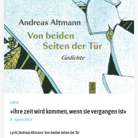
LYRIK
»ihre zeit wird kommen, wenn sie vergangen ist«
8. April 2024
1
8
.
Lyrik | Andreas Altmann: Von beiden Seiten der Tür
A
p