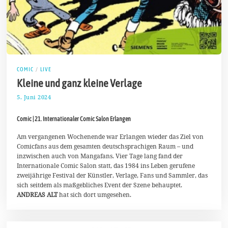
COMIC
/
LIVE
Kleine und ganz kleine Verlage
5. Juni 2024
1
6
.
Comic | 21. Internationaler Comic Salon Erlangen
J
u
n
Am vergangenen Wochenende war Erlangen wieder das Ziel von
i
Comicfans aus dem gesamten deutschsprachigen Raum – und
2
inzwischen auch von Mangafans. Vier Tage lang fand der
0
Internationale Comic Salon statt, das 1984 ins Leben gerufene
2
4
zweijährige Festival der Künstler, Verlage, Fans und Sammler, das
sich seitdem als maßgebliches Event der Szene behauptet.
ANDREAS ALT
hat sich dort umgesehen.