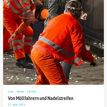
FILM
/
KRIMI
/
TATORT
Von Müllfahrern und Nadelstreifen
17. Mai 2014