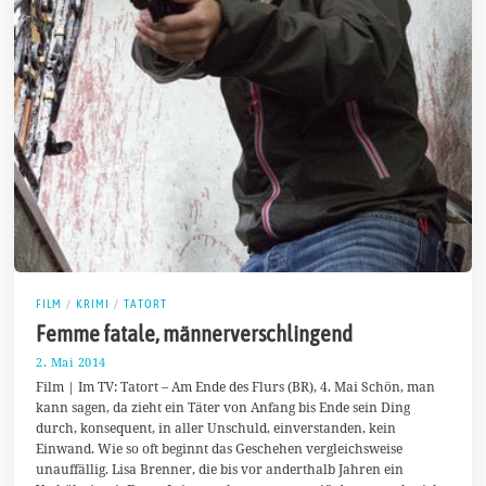
FILM
/
KRIMI
/
TATORT
Femme fatale, männerverschlingend
2. Mai 2014
9
.
Film | Im TV: Tatort – Am Ende des Flurs (BR), 4. Mai Schön, man
M
kann sagen, da zieht ein Täter von Anfang bis Ende sein Ding
a
durch, konsequent, in aller Unschuld, einverstanden, kein
i
2
Einwand. Wie so oft beginnt das Geschehen vergleichsweise
0
unauffällig. Lisa Brenner, die bis vor anderthalb Jahren ein
1