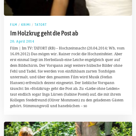
FILM
/
KRIMI
/
TATORT
Im Holzkrug geht die Post ab
20. April 2014
9
.
Film | Im TV: TATORT (RB) – Hochzeitsnacht (20.04.2014; Wh. vom
M
16.09.2012) Das mögen wir. Rainer rockt die Hochzeitsfeier. Aber
a
erst einmal liegt im Herbstlaub eine Leiche engelgleich quer auf
i
2
dem Bildschirm. Der Vorspann zeigt weitere hübsche Bilder ohne
0
Fehl und Tadel. Sie werden von einfühlsam zarten Tonfolgen
1
untermalt, und über den gesamten Film wird Musik (Stefan
4
Hansen) erfreulich dezent eingesetzt. Der liebliche Vorspann
täuscht: Im »Holzkrug« geht die Post ab. Zu »Liebe ohne Leiden«
taut endlich sogar Inga Lürsen (Sabine Postel) auf, die mit ihrem
Kollegen Stedefreund (Oliver Mommsen) zu den geladenen Gästen
gehört. Stimmungsvoll und hanebüchen – so