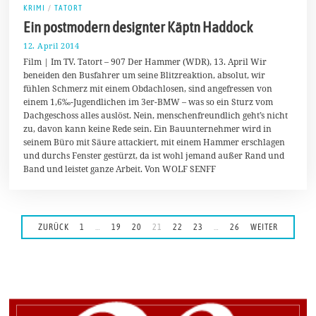
KRIMI
/
TATORT
Ein postmodern designter Käptn Haddock
12. April 2014
1
7
Film | Im TV. Tatort – 907 Der Hammer (WDR), 13. April Wir
.
beneiden den Busfahrer um seine Blitzreaktion, absolut, wir
A
fühlen Schmerz mit einem Obdachlosen, sind angefressen von
p
r
einem 1,6‰-Jugendlichen im 3er-BMW – was so ein Sturz vom
i
Dachgeschoss alles auslöst. Nein, menschenfreundlich geht’s nicht
l
zu, davon kann keine Rede sein. Ein Bauunternehmer wird in
2
0
seinem Büro mit Säure attackiert, mit einem Hammer erschlagen
1
und durchs Fenster gestürzt, da ist wohl jemand außer Rand und
4
Band und leistet ganze Arbeit. Von WOLF SENFF
ZURÜCK
1
…
19
20
21
22
23
…
26
WEITER