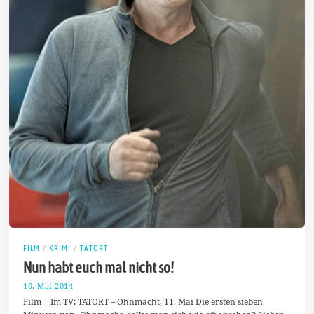
FILM
/
KRIMI
/
TATORT
Nun habt euch mal nicht so!
10. Mai 2014
1
0
Film | Im TV: TATORT – Ohnmacht, 11. Mai Die ersten sieben
.