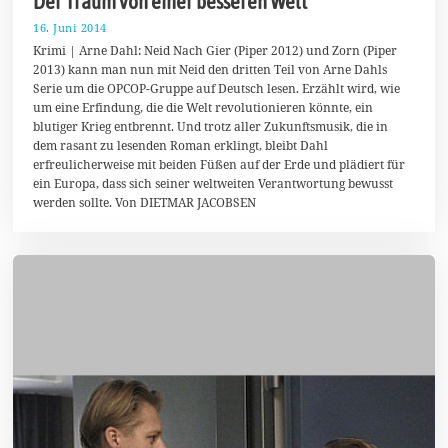
Der Traum von einer besseren Welt
16. Juni 2014
2
5
Krimi | Arne Dahl: Neid Nach Gier (Piper 2012) und Zorn (Piper
.
2013) kann man nun mit Neid den dritten Teil von Arne Dahls
J
Serie um die OPCOP-Gruppe auf Deutsch lesen. Erzählt wird, wie
u
n
um eine Erfindung, die die Welt revolutionieren könnte, ein
i
blutiger Krieg entbrennt. Und trotz aller Zukunftsmusik, die in
2
dem rasant zu lesenden Roman erklingt, bleibt Dahl
0
1
erfreulicherweise mit beiden Füßen auf der Erde und plädiert für
4
ein Europa, dass sich seiner weltweiten Verantwortung bewusst
werden sollte. Von DIETMAR JACOBSEN