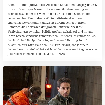
1
Krimi | Dominique Manotti: Ausbruch Es hat nicht lange gedauert,
.
bis sich Dominique Manotti, die erst mit 50 Jahren anfing zu
M
schreiben, zu einer der wichtigsten europäischen Crimeladies
a
i
gemausert hat. Die studierte Wirtschaftshistorikerin und
2
ehemalige Gewerkschaftsaktivistin durchleuchtet in ihren
0
Romanen die Chefetagen der großen Konzerne, deckt die
1
8
Verflechtungen zwischen Politik und Wirtschaft auf und nimmt
ihren Lesern sämtliche romantischen Illusionen, es könnte da, wo
der Profit im Mittelpunkt steht, auch menschlich zugehen. In
Ausbruch nun wirft sie einen Blick zurück auf jene Jahre, in
denen die europäische Linke sich radikalisierte, und fragt, was von
jener »bleiernen Zeit« bleibt. Von DIETMAR