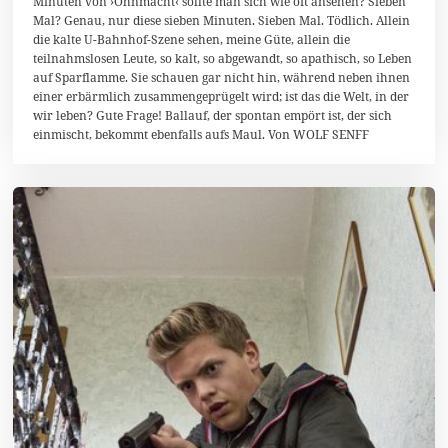
Minuten von ›Ohnmacht‹ sollte man sich wie oft ansehen? Sieben
M
Mal? Genau, nur diese sieben Minuten. Sieben Mal. Tödlich. Allein
a
i
die kalte U-Bahnhof-Szene sehen, meine Güte, allein die
2
teilnahmslosen Leute, so kalt, so abgewandt, so apathisch, so Leben
0
auf Sparflamme. Sie schauen gar nicht hin, während neben ihnen
1
4
einer erbärmlich zusammengeprügelt wird; ist das die Welt, in der
wir leben? Gute Frage! Ballauf, der spontan empört ist, der sich
einmischt, bekommt ebenfalls aufs Maul. Von WOLF SENFF