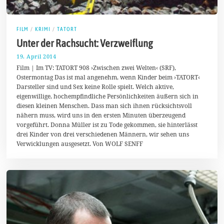
FILM
/
KRIMI
/
TATORT
Unter der Rachsucht: Verzweiflung
19. April 2014
2
7
Film | Im TV: TATORT 908 ›Zwischen zwei Welten‹ (SRF),
.
Ostermontag Das ist mal angenehm, wenn Kinder beim ›TATORT‹
A
Darsteller sind und Sex keine Rolle spielt. Welch aktive,
p
r
eigenwillige, hochempfindliche Persönlichkeiten äußern sich in
i
diesen kleinen Menschen. Dass man sich ihnen rücksichtsvoll
l
nähern muss, wird uns in den ersten Minuten überzeugend
2
0
vorgeführt. Donna Müller ist zu Tode gekommen, sie hinterlässt
1
drei Kinder von drei verschiedenen Männern, wir sehen uns
4
Verwicklungen ausgesetzt. Von WOLF SENFF