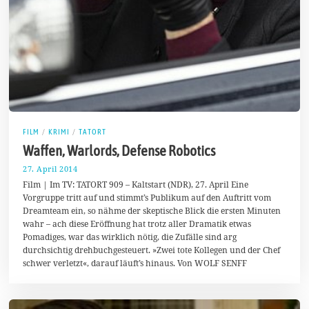
FILM
/
KRIMI
/
TATORT
Waffen, Warlords, Defense Robotics
27. April 2014
9
.
Film | Im TV: TATORT 909 – Kaltstart (NDR), 27. April Eine
M
Vorgruppe tritt auf und stimmt’s Publikum auf den Auftritt vom
a
Dreamteam ein, so nähme der skeptische Blick die ersten Minuten
i
2
wahr – ach diese Eröffnung hat trotz aller Dramatik etwas
0
Pomadiges, war das wirklich nötig, die Zufälle sind arg
1
durchsichtig drehbuchgesteuert. »Zwei tote Kollegen und der Chef
4
schwer verletzt«, darauf läuft’s hinaus. Von WOLF SENFF