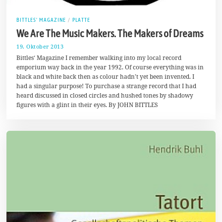
BITTLES' MAGAZINE
/
PLATTE
We Are The Music Makers. The Makers of Dreams
19. Oktober 2013
1
7
Bittles‘ Magazine I remember walking into my local record
.
emporium way back in the year 1992. Of course everything was in
A
black and white back then as colour hadn’t yet been invented. I
u
g
had a singular purpose! To purchase a strange record that I had
u
heard discussed in closed circles and hushed tones by shadowy
s
figures with a glint in their eyes. By JOHN BITTLES
t
2
0
1
7