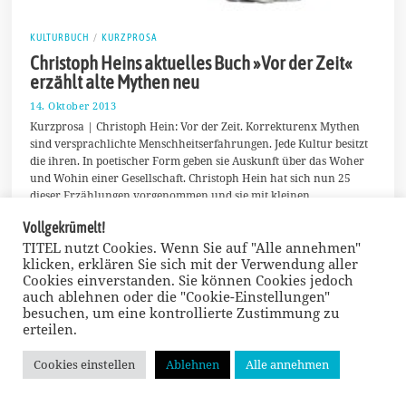
KULTURBUCH
/
KURZPROSA
Christoph Heins aktuelles Buch »Vor der Zeit«
erzählt alte Mythen neu
14. Oktober 2013
2
3
Kurzprosa | Christoph Hein: Vor der Zeit. Korrekturenx Mythen
.
sind versprachlichte Menschheitserfahrungen. Jede Kultur besitzt
D
die ihren. In poetischer Form geben sie Auskunft über das Woher
e
z
und Wohin einer Gesellschaft. Christoph Hein hat sich nun 25
e
dieser Erzählungen vorgenommen und sie mit kleinen
m
Korrekturen versehen. Und augenblicklich wird evident: Auch uns
b
Vollgekrümelt!
e
haben Zeus und Hera, Helena und Dionysos, Eros und Echo noch
r
TITEL nutzt Cookies. Wenn Sie auf "Alle annehmen"
einiges zu sagen. Von DIETMAR JACOBSEN
2
klicken, erklären Sie sich mit der Verwendung aller
0
Cookies einverstanden. Sie können Cookies jedoch
1
auch ablehnen oder die "Cookie-Einstellungen"
3
besuchen, um eine kontrollierte Zustimmung zu
erteilen.
Cookies einstellen
Ablehnen
Alle annehmen