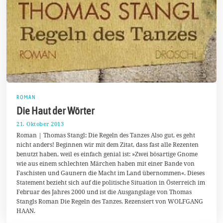
ROMAN
Die Haut der Wörter
21. Oktober 2013
2
3
Roman | Thomas Stangl: Die Regeln des Tanzes Also gut, es geht
.
nicht anders! Beginnen wir mit dem Zitat, dass fast alle Rezenten
D
benutzt haben, weil es einfach genial ist: »Zwei bösartige Gnome
e
z
wie aus einem schlechten Märchen haben mit einer Bande von
e
Faschisten und Gaunern die Macht im Land übernommen«. Dieses
m
Statement bezieht sich auf die politische Situation in Österreich im
b
e
Februar des Jahres 2000 und ist die Ausgangslage von Thomas
r
Stangls Roman Die Regeln des Tanzes. Rezensiert von WOLFGANG
2
HAAN.
0
1