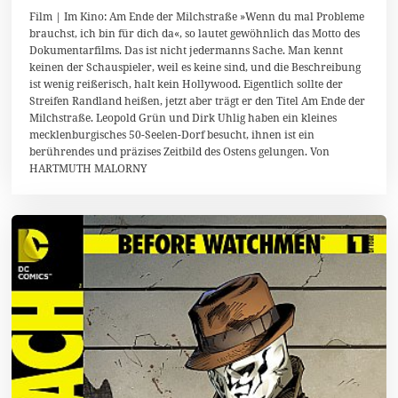
3
Film | Im Kino: Am Ende der Milchstraße »Wenn du mal Probleme
.
brauchst, ich bin für dich da«, so lautet gewöhnlich das Motto des
D
Dokumentarfilms. Das ist nicht jedermanns Sache. Man kennt
e
z
keinen der Schauspieler, weil es keine sind, und die Beschreibung
e
ist wenig reißerisch, halt kein Hollywood. Eigentlich sollte der
m
Streifen Randland heißen, jetzt aber trägt er den Titel Am Ende der
b
e
Milchstraße. Leopold Grün und Dirk Uhlig haben ein kleines
r
mecklenburgisches 50-Seelen-Dorf besucht, ihnen ist ein
2
berührendes und präzises Zeitbild des Ostens gelungen. Von
0
HARTMUTH MALORNY
1
3