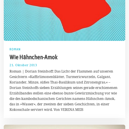
ROMAN
Wie Hähnchen-Amok
21. Oktober 2013
1
9
Roman | Dorian Steinhoff: Das Licht der Flammen auf unseren
.
Gesichtern »Kaffirlimonenblätter, Turmericwurzeln, Galgant,
M
Koriander, Minze, süßes Thai-Basilikum und Zitronengras.« –
ä
r
Dorian Steinhoffs sieben Erzählungen seines gerade erschienenen
z
Erzählbandes stellen eine ebenso bunte Gewürzmischung vor wie
2
die des kambodschanischen Gerichtes namens Hähnchen-Amok,
0
1
das in »Wasser«, der zweiten der sieben Geschichten, in einer
4
Kokosschale serviert wird. Von VERENA MEIS