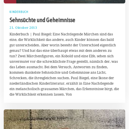
KINDERBUCH
Sehnsüchte und Geheimnisse
21. Oktober 2013
1
7
Kinderbuch | Paul Biegel: Eine Nachtlegende Märchen sind das
.
eine, die Wirklichkeit das andere, auch Kinder können das bald
A
gut unterscheiden. Aber worin besteht der Unterschied eigentlich
u
g
genau? Und hat das eine überhaupt etwas mit dem anderen zu
u
tun? Zwei Märchenfiguren, ein Kobold und eine Elfe, sehen sich
s
unvermutet vor die schrecklichste Frage gestellt, nämlich der, was
t
2
das Leben ausmacht. Bei dem Versuch, Antworten zu finden,
0
kommen dunkelste Sehnsüchte und Geheimnisse ans Licht,
1
Schrecken, die ihresgleichen suchen. Paul Biegel, eine Ikone der
7
niederländischen Kinderliteratur, erzählt in Eine Nachtlegende
ein melancholisch-grausames Märchen, das Erkenntnisse birgt, die
die Wirklichkeit erkennen lassen. Von