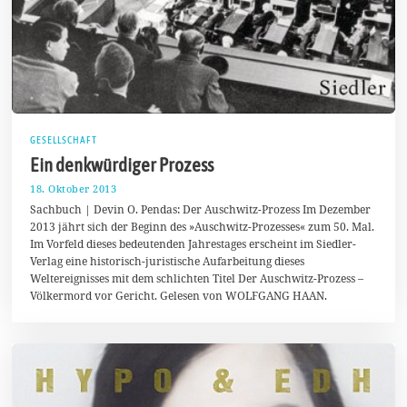
GESELLSCHAFT
Ein denkwürdiger Prozess
18. Oktober 2013
2
3
Sachbuch | Devin O. Pendas: Der Auschwitz-Prozess Im Dezember
.
2013 jährt sich der Beginn des »Auschwitz-Prozesses« zum 50. Mal.
D
Im Vorfeld dieses bedeutenden Jahrestages erscheint im Siedler-
e
z
Verlag eine historisch-juristische Aufarbeitung dieses
e
Weltereignisses mit dem schlichten Titel Der Auschwitz-Prozess –
m
Völkermord vor Gericht. Gelesen von WOLFGANG HAAN.
b
e
r
2
0
1
3