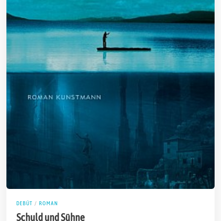
DEBÜT
/
ROMAN
Schuld und Sühne