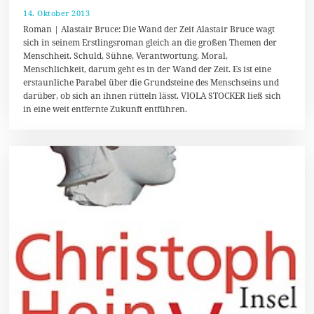
14. Oktober 2013
2
3
Roman | Alastair Bruce: Die Wand der Zeit Alastair Bruce wagt
.
sich in seinem Erstlingsroman gleich an die großen Themen der
D
Menschheit. Schuld, Sühne, Verantwortung, Moral,
e
z
Menschlichkeit, darum geht es in der Wand der Zeit. Es ist eine
e
erstaunliche Parabel über die Grundsteine des Menschseins und
m
darüber, ob sich an ihnen rütteln lässt. VIOLA STOCKER ließ sich
b
e
in eine weit entfernte Zukunft entführen.
r
2
0
1
3