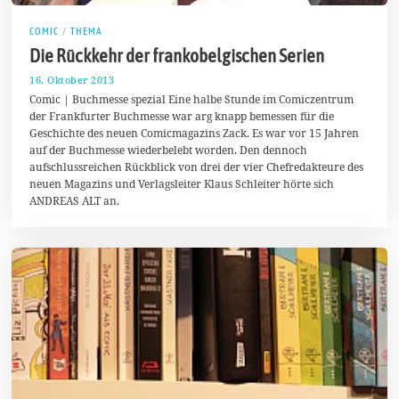
COMIC
/
THEMA
Die Rückkehr der frankobelgischen Serien
16. Oktober 2013
2
3
Comic | Buchmesse spezial Eine halbe Stunde im Comiczentrum
.
der Frankfurter Buchmesse war arg knapp bemessen für die
D
Geschichte des neuen Comicmagazins Zack. Es war vor 15 Jahren
e
z
auf der Buchmesse wiederbelebt worden. Den dennoch
e
aufschlussreichen Rückblick von drei der vier Chefredakteure des
m
neuen Magazins und Verlagsleiter Klaus Schleiter hörte sich
b
e
ANDREAS ALT an.
r
2
0
1
3