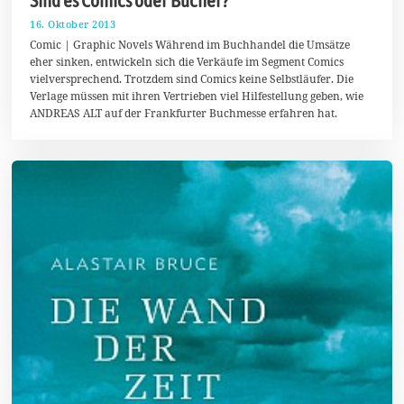
16. Oktober 2013
2
7
Comic | Graphic Novels Während im Buchhandel die Umsätze
.
eher sinken, entwickeln sich die Verkäufe im Segment Comics
D
vielversprechend. Trotzdem sind Comics keine Selbstläufer. Die
e
z
Verlage müssen mit ihren Vertrieben viel Hilfestellung geben, wie
e
ANDREAS ALT auf der Frankfurter Buchmesse erfahren hat.
m
b
e
r
2
0
1
3