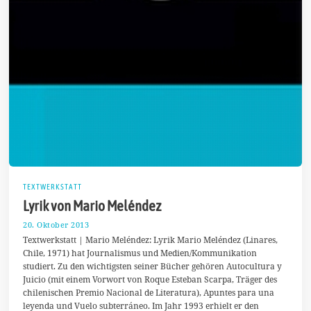
TEXTWERKSTATT
Lyrik von Mario Meléndez
20. Oktober 2013
2
4
Textwerkstatt | Mario Meléndez: Lyrik Mario Meléndez (Linares,
.
Chile, 1971) hat Journalismus und Medien/Kommunikation
F
studiert. Zu den wichtigsten seiner Bücher gehören Autocultura y
e
b
Juicio (mit einem Vorwort von Roque Esteban Scarpa, Träger des
r
chilenischen Premio Nacional de Literatura), Apuntes para una
u
leyenda und Vuelo subterráneo. Im Jahr 1993 erhielt er den
a