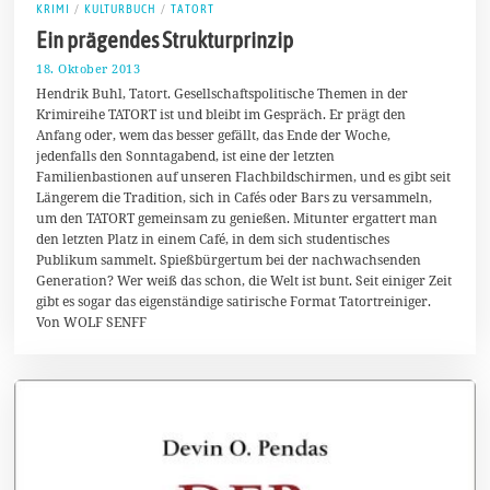
KRIMI
/
KULTURBUCH
/
TATORT
Ein prägendes Strukturprinzip
18. Oktober 2013
2
.
Hendrik Buhl, Tatort. Gesellschaftspolitische Themen in der
F
Krimireihe TATORT ist und bleibt im Gespräch. Er prägt den
e
Anfang oder, wem das besser gefällt, das Ende der Woche,
b
r
jedenfalls den Sonntagabend, ist eine der letzten
u
Familienbastionen auf unseren Flachbildschirmen, und es gibt seit
a
Längerem die Tradition, sich in Cafés oder Bars zu versammeln,
r
2
um den TATORT gemeinsam zu genießen. Mitunter ergattert man
0
den letzten Platz in einem Café, in dem sich studentisches
1
Publikum sammelt. Spießbürgertum bei der nachwachsenden
4
Generation? Wer weiß das schon, die Welt ist bunt. Seit einiger Zeit
gibt es sogar das eigenständige satirische Format Tatortreiniger.
Von WOLF SENFF