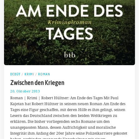
DEBÜT
/
KRIMI
/
ROMAN
Zwischen den Kriegen
20. Oktober 2013
2
3
Roman | Krimi | Robert Hültner: Am Ende des Tages Mit Paul
.
Kajetan hat Robert Hültner in seinem neuen Roman Am Ende des
D
Tages eine Figur geschaffen, mit deren Hilfe es ihm gelingt, seinen
e
z
Lesern das Deutschland zwischen den beiden Weltkriegen zu
e
erklären. Die bisher vorliegenden sechs Romane um den
m
unangepassten Mann, dessen Aufrichtigkeit und moralische
b
e
Integrität ihm Anfang der 20er Jahre seine Polizeikarriere gekostet
r