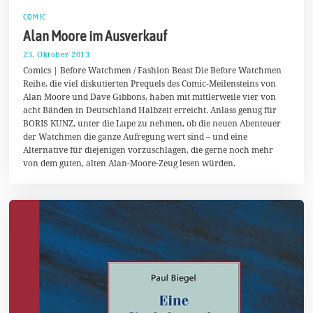
COMIC
Alan Moore im Ausverkauf
23. Oktober 2013
2
3
Comics | Before Watchmen / Fashion Beast Die Before Watchmen
.
Reihe, die viel diskutierten Prequels des Comic-Meilensteins von
D
Alan Moore und Dave Gibbons, haben mit mittlerweile vier von
e
z
acht Bänden in Deutschland Halbzeit erreicht. Anlass genug für
e
BORIS KUNZ, unter die Lupe zu nehmen, ob die neuen Abenteuer
m
der Watchmen die ganze Aufregung wert sind – und eine
b
e
Alternative für diejenigen vorzuschlagen, die gerne noch mehr
r
von dem guten, alten Alan-Moore-Zeug lesen würden.
2
0
1
3