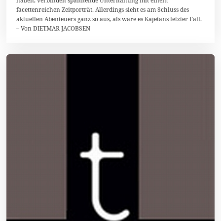
haben, verbinden spannende Unterhaltung mit einem
2
facettenreichen Zeitporträt. Allerdings sieht es am Schluss des
0
aktuellen Abenteuers ganz so aus, als wäre es Kajetans letzter Fall.
1
3
– Von DIETMAR JACOBSEN