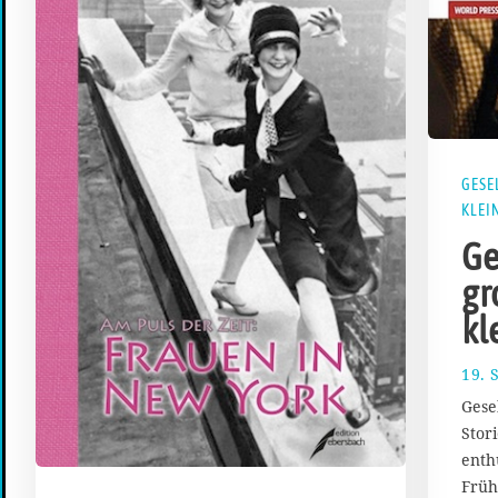
GESE
KLEI
Ge
gr
kl
19. 
Gese
Stor
enth
Frühl