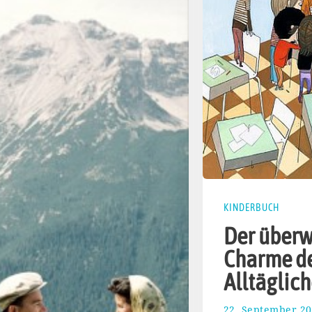
KINDERBUCH
Der überw
Charme d
Alltäglic
22. September 2