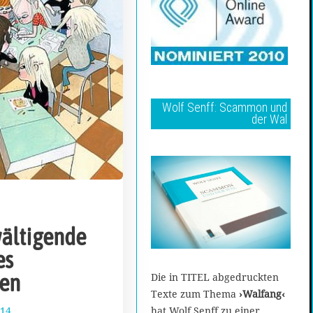
Wolf Senff: Scammon und
der Wal
ältigende
es
hen
Die in TITEL abgedruckten
Texte zum Thema
›Walfang‹
014
1
hat Wolf Senff zu einer