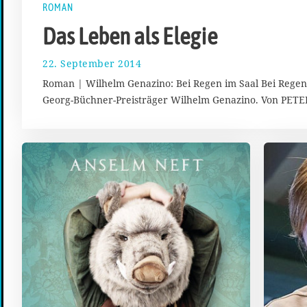
ROMAN
Das Leben als Elegie
22. September 2014
2
0
Roman | Wilhelm Genazino: Bei Regen im Saal Bei Regen
.
Georg-Büchner-Preisträger Wilhelm Genazino. Von PE
O
k
t
o
b
e
r
2
0
1
4