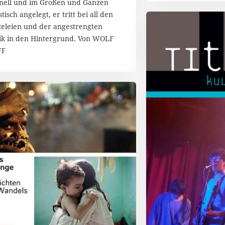
inell und im Großen und Ganzen
b
stisch angelegt, er tritt bei all den
e
r
zeleien und der angestrengten
2
k in den Hintergrund. Von WOLF
0
FF
1
4