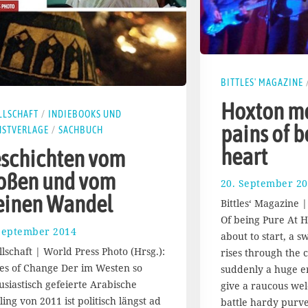
BITTLES' MAGAZINE
Hoxton me
LLSCHAFT
/
INDIEBOOKS UND
pains of b
NSTVERLAGE
/
SACHBUCH
heart
schichten vom
oßen und vom
20. September 2
einen Wandel
Bittles‘ Magazine 
Of being Pure At H
September 2014
4
about to start, a s
.
llschaft | World Press Photo (Hrsg.):
rises through the 
O
ies of Change Der im Westen so
suddenly a huge er
k
usiastisch gefeierte Arabische
give a raucous wel
t
o
ing von 2011 ist politisch längst ad
battle hardy purve