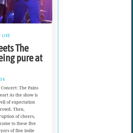
/
LIVE
ets The
eing pure at
014
1
7
| Concert: The Pains
.
eart As the show is
A
well of expectation
u
g
crowd. Then,
u
uption of cheers,
s
come to these five
t
yors of fine indie
2