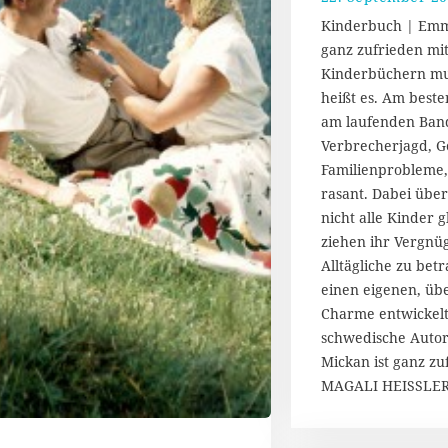
Kinderbuch | Emm
ganz zufrieden mit
Kinderbüchern mus
heißt es. Am best
am laufenden Band
Verbrecherjagd, G
Familienprobleme,
rasant. Dabei über
nicht alle Kinder 
ziehen ihr Vergnü
Alltägliche zu bet
einen eigenen, üb
Charme entwickelt
schwedische Auto
Mickan ist ganz zu
MAGALI HEISSLE