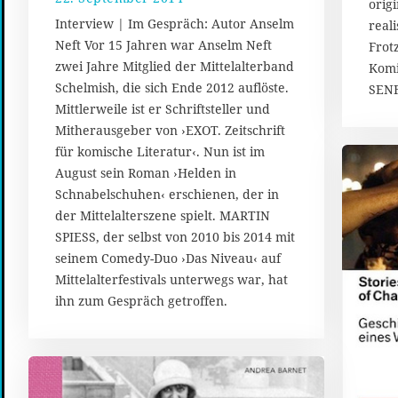
orig
2
Interview | Im Gespräch: Autor Anselm
reali
.
Neft Vor 15 Jahren war Anselm Neft
Frot
S
zwei Jahre Mitglied der Mittelalterband
Komi
e
p
Schelmish, die sich Ende 2012 auflöste.
SEN
t
Mittlerweile ist er Schriftsteller und
e
Mitherausgeber von ›EXOT. Zeitschrift
m
für komische Literatur‹. Nun ist im
b
August sein Roman ›Helden in
e
r
Schnabelschuhen‹ erschienen, der in
2
der Mittelalterszene spielt. MARTIN
0
SPIESS, der selbst von 2010 bis 2014 mit
1
seinem Comedy-Duo ›Das Niveau‹ auf
4
Mittelalterfestivals unterwegs war, hat
ihn zum Gespräch getroffen.