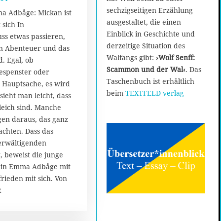
7
sechzigseitigen Erzählung
a Adbåge: Mickan ist
.
ausgestaltet, die einen
 sich In
A
Einblick in Geschichte und
s etwas passieren,
u
derzeitige Situation des
g
en Abenteuer und das
u
Walfangs gibt:
›Wolf Senff:
. Egal, ob
s
Scammon und der Wal‹
. Das
espenster oder
t
Taschenbuch ist erhältlich
 Hauptsache, es wird
2
beim
TEXTFELD verlag
sieht man leicht, dass
0
1
gleich sind. Manche
7
gen daraus, das ganz
rachten. Dass das
erwältigenden
, beweist die junge
rin Emma Adbåge mit
frieden mit sich. Von
R