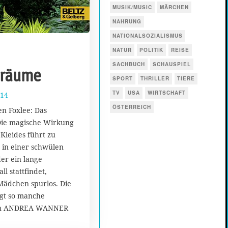
MUSIK/MUSIC
MÄRCHEN
NAHRUNG
NATIONALSOZIALISMUS
NATUR
POLITIK
REISE
SACHBUCH
SCHAUSPIEL
räume
SPORT
THRILLER
TIERE
TV
USA
WIRTSCHAFT
014
1
7
ÖSTERREICH
n Foxlee: Das
.
Die magische Wirkung
A
Kleides führt zu
u
g
 in einer schwülen
u
er ein lange
s
l stattfindet,
t
Mädchen spurlos. Die
2
rgt so manche
0
1
on ANDREA WANNER
7