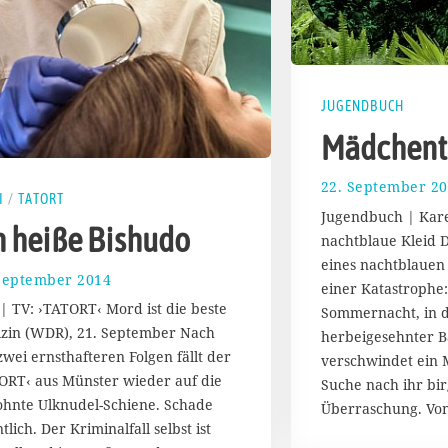
JUGENDBUCH
Mädchent
22. September 2
I
/
TATORT
Jugendbuch | Kare
h heiße Bishudo
nachtblaue Kleid 
eines nachtblauen 
September 2014
2
einer Katastrophe:
1
 | TV: ›TATORT‹ Mord ist die beste
Sommernacht, in d
.
zin (WDR), 21. September Nach
herbeigesehnter Bal
S
 zwei ernsthafteren Folgen fällt der
e
verschwindet ein 
p
ORT‹ aus Münster wieder auf die
Suche nach ihr bi
t
hnte Ulknudel-Schiene. Schade
Überraschung. V
e
tlich. Der Kriminalfall selbst ist
m